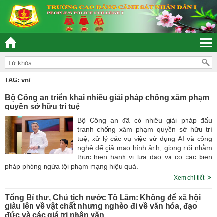
“ĐOÀN KẾT – DÂN CHỦ - KỶ CƯƠNG – TRÁCH N
TAG: vn/
Bộ Công an triển khai nhiều giải pháp chống xâm phạm
quyền sở hữu trí tuệ
Bộ Công an đã có nhiều giải pháp đấu
tranh chống xâm phạm quyền sở hữu trí
tuệ, xử lý các vụ việc sử dụng AI và công
nghệ để giả mạo hình ảnh, giọng nói nhằm
thực hiện hành vi lừa đảo và có các biện
pháp phòng ngừa tội phạm mạng hiệu quả.
Xem chi tiết
Tổng Bí thư, Chủ tịch nước Tô Lâm: Không để xã hội
giàu lên về vật chất nhưng nghèo đi về văn hóa, đạo
đức và các giá trị nhân văn