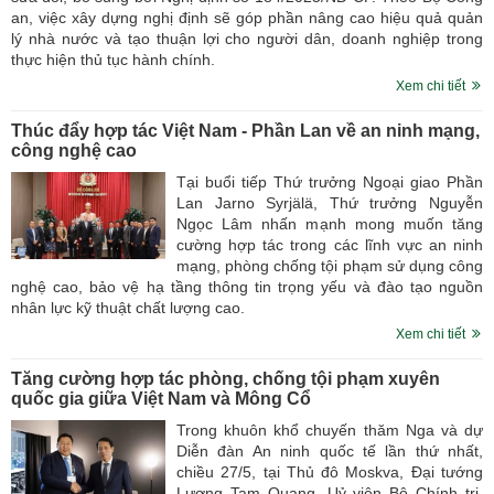
an, việc xây dựng nghị định sẽ góp phần nâng cao hiệu quả quản
lý nhà nước và tạo thuận lợi cho người dân, doanh nghiệp trong
thực hiện thủ tục hành chính.
Xem chi tiết
Thúc đẩy hợp tác Việt Nam - Phần Lan về an ninh mạng,
công nghệ cao
Tại buổi tiếp Thứ trưởng Ngoại giao Phần
Lan Jarno Syrjälä, Thứ trưởng Nguyễn
Ngọc Lâm nhấn mạnh mong muốn tăng
cường hợp tác trong các lĩnh vực an ninh
mạng, phòng chống tội phạm sử dụng công
nghệ cao, bảo vệ hạ tầng thông tin trọng yếu và đào tạo nguồn
nhân lực kỹ thuật chất lượng cao.
Xem chi tiết
Tăng cường hợp tác phòng, chống tội phạm xuyên
quốc gia giữa Việt Nam và Mông Cổ
Trong khuôn khổ chuyến thăm Nga và dự
Diễn đàn An ninh quốc tế lần thứ nhất,
chiều 27/5, tại Thủ đô Moskva, Đại tướng
Lương Tam Quang, Uỷ viên Bộ Chính trị,