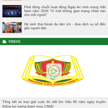
Phát động chuỗi hoạt động Ngày An ninh mạng Việt
Nam năm 2026 “Vì một không gian mạng nhân văn
cho mỗi người”
Hệ sinh thái Kiosk đa tiện ích - đưa dịch vụ số đến
gần người dân
VIDEOS
Tổng kết và trao giải cuộc thi viết tìm hiểu 80 năm ngày truyền thống
Tổng kết và trao giải cuộc thi viết tìm hiểu 80 năm ngày truyền
lực lượng tham mưu CAND
thống lực lượng tham mưu CAND