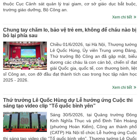
thuộc Cục Cảnh sát quản lý trại giam, cơ sở giáo dục bắt buộc,
trường giáo dưỡng, Bộ Công an.
Xem chi tiết
Chung tay chăm lo, bảo vệ trẻ em, không để cháu nào bị
bỏ lại phía sau
Chiều 01/6/2026, tại Hà Nội, Thượng tướng
Lê Quốc Hùng, Ủy viên Trung ương Đảng,
Thứ trưởng Bộ Công an đã gặp mặt, biểu
dương các cháu là con cán bộ, chiến sĩ đạt
giải Quốc gia, quốc tế, con thương binh, liệt
sĩ Công an, con đỡ đầu đạt thành tích cao trong học tập năm học
2025 - 2026.
Xem chi tiết
Thứ trưởng Lê Quốc Hùng dự Lễ hưởng ứng Cuộc thi
sáng tạo video clip “Tổ quốc bình yên”
Sáng 30/5/2026, tại Quảng trường Đông
Kinh Nghĩa Thục và phố Đinh Tiên Hoàng
(phường Hoàn Kiếm), Công an thành phố
(CATP) Hà Nội tổ chức Lễ hưởng ứng Cuộc
thi sáng tạo video clip “Tổ quốc bình yên”. Thượng tướng Lê Quốc