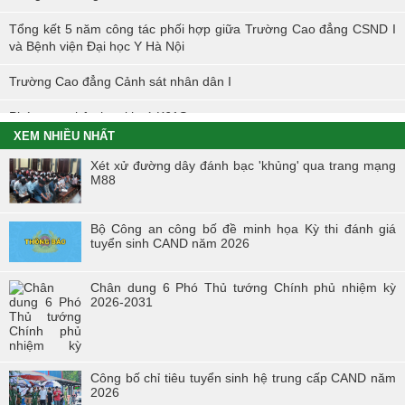
Tổng kết 5 năm công tác phối hợp giữa Trường Cao đẳng CSND I
và Bệnh viện Đại học Y Hà Nội
Trường Cao đẳng Cảnh sát nhân dân I
Phóng sự nhập học khoá K61S
XEM NHIỀU NHẤT
Tổng kết hoạt động thực tế đợt I - K60S
Xét xử đường dây đánh bạc 'khủng' qua trang mạng
M88
Các sự kiện tiêu biểu của Tuổi trẻ Nhà trường năm học 2023-2024
TÔI LÀM CÔNG AN XÃ
Bộ Công an công bố đề minh họa Kỳ thi đánh giá
tuyển sinh CAND năm 2026
Hoạt động thực tế chính trị của cán bộ, học viên tại Hoà Bình
Chân dung 6 Phó Thủ tướng Chính phủ nhiệm kỳ
Hội thi tìm hiểu, sáng kiến về phòng, chống tác hại của thuốc lá
2026-2031
trong tuổi trẻ Trường Cao đẳng Cảnh sát nhân dân I
Tuổi trẻ Trường Cao đẳng CSND I tích cực triển khai đề án 06 của
Chính phủ
Công bố chỉ tiêu tuyển sinh hệ trung cấp CAND năm
2026