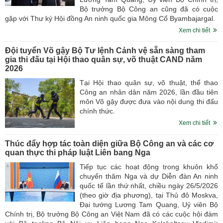
Bộ trưởng Bộ Công an cũng đã có cuộc
gặp với Thư ký Hội đồng An ninh quốc gia Mông Cổ Byambajargal.
Xem chi tiết
Đội tuyển Võ gậy Bộ Tư lệnh Cảnh vệ sẵn sàng tham
gia thi đấu tại Hội thao quân sự, võ thuật CAND năm
2026
Tại Hội thao quân sự, võ thuật, thể thao
Công an nhân dân năm 2026, lần đầu tiên
môn Võ gậy được đưa vào nội dung thi đấu
chính thức.
Xem chi tiết
Thúc đẩy hợp tác toàn diện giữa Bộ Công an và các cơ
quan thực thi pháp luật Liên bang Nga
Tiếp tục các hoạt động trong khuôn khổ
chuyến thăm Nga và dự Diễn đàn An ninh
quốc tế lần thứ nhất, chiều ngày 26/5/2026
(theo giờ địa phương), tại Thủ đô Moskva,
Đại tướng Lương Tam Quang, Uỷ viên Bộ
Chính trị, Bộ trưởng Bộ Công an Việt Nam đã có các cuộc hội đàm