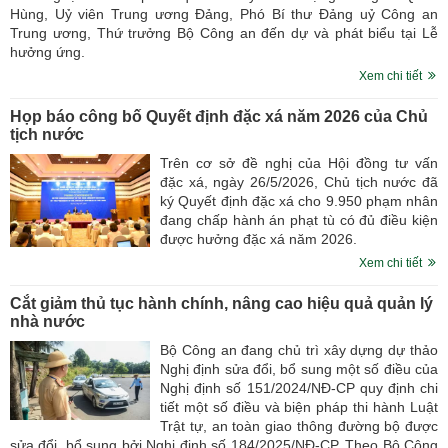
Hùng, Uỷ viên Trung ương Đảng, Phó Bí thư Đảng uỷ Công an
Trung ương, Thứ trưởng Bộ Công an đến dự và phát biểu tại Lễ
hưởng ứng.
Xem chi tiết
Họp báo công bố Quyết định đặc xá năm 2026 của Chủ
tịch nước
Trên cơ sở đề nghị của Hội đồng tư vấn
đặc xá, ngày 26/5/2026, Chủ tịch nước đã
ký Quyết định đặc xá cho 9.950 phạm nhân
đang chấp hành án phạt tù có đủ điều kiện
được hưởng đặc xá năm 2026.
Xem chi tiết
Cắt giảm thủ tục hành chính, nâng cao hiệu quả quản lý
nhà nước
Bộ Công an đang chủ trì xây dựng dự thảo
Nghị định sửa đổi, bổ sung một số điều của
Nghị định số 151/2024/NĐ-CP quy định chi
tiết một số điều và biện pháp thi hành Luật
Trật tự, an toàn giao thông đường bộ được
sửa đổi, bổ sung bởi Nghị định số 184/2025/NĐ-CP. Theo Bộ Công