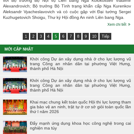
với Bộ trưởng Bộ Nội vụ Liên bang Nga Kolokoltsev Vladimir
Alexandrovich; Bộ trưởng Bộ Tình trạng khẩn cấp Nga Kurenkov
Aleksandr Vyacheslavovich và có cuộc gặp với Đại tướng Sergei
Kuzhugetovich Shoigu, Thư ký Hội đồng An ninh Liên bang Nga.
Xem chi tiết
1
2
3
4
5
6
7
8
9
10
Tiếp
MỚI CẬP NHẬT
Khởi công Dự án xây dựng nhà ở cho lực lượng vũ
trang Công an nhân dân tại phường Việt Hưng,
thành phố Hà Nội
Khởi công Dự án xây dựng nhà ở cho lực lượng vũ
trang Công an nhân dân tại phường Việt Hưng,
thành phố Hà Nội
Khai mạc chung kết toàn quốc Hội thi lực lượng tham
gia bảo vệ an ninh, trật tự ở cơ sở giỏi toàn quốc lần
thứ I năm 2026
Đẩy mạnh ứng dụng khoa học công nghệ trong cai
nghiện ma túy