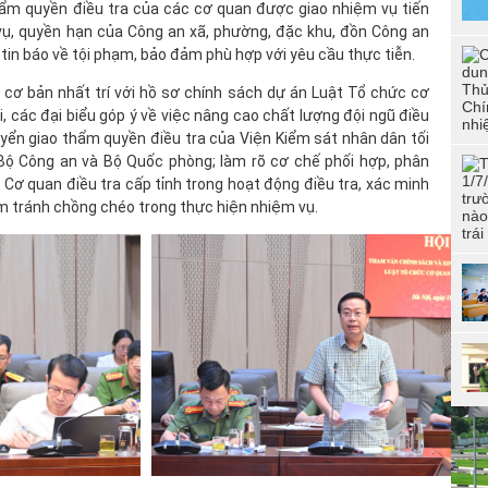
202
hẩm quyền điều tra của các cơ quan được giao nhiệm vụ tiến
tuổ
vụ, quyền hạn của Công an xã, phường, đặc khu, đồn Công an
dân
 tin báo về tội phạm, bảo đảm phù hợp với yêu cầu thực tiễn.
Đoà
ểu cơ bản nhất trí với hồ sơ chính sách dự án Luật Tổ chức cơ
CSN
“Đo
i, các đại biểu góp ý về việc nâng cao chất lượng đội ngũ điều
CAN
uyển giao thẩm quyền điều tra của Viện Kiểm sát nhân dân tối
đức
Bộ Công an và Bộ Quốc phòng; làm rõ cơ chế phối hợp, phân
phí
Cơ quan điều tra cấp tỉnh trong hoạt động điều tra, xác minh
Hội
đảm tránh chồng chéo trong thực hiện nhiệm vụ.
tài