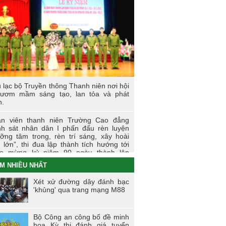
 sự kiện tiêu biểu của Tuổi trẻ Nhà
ờng năm học 2023-2024
I LÀM CÔNG AN XÃ
t động thực tế chính trị của cán bộ, học
n tại Hoà Bình
 lạc bộ Truyền thông Thanh niên nơi hội
 thi tìm hiểu, sáng kiến về phòng, chống
 ươm mầm sáng tạo, lan tỏa và phát
 hại của thuốc lá trong tuổi trẻ Trường
n.
 đẳng Cảnh sát nhân dân I
n viên thanh niên Trường Cao đẳng
i trẻ Trường Cao đẳng CSND I tích cực
h sát nhân dân I phấn đấu rèn luyện
ển khai đề án 06 của Chính phủ
ỡng tâm trong, rèn trí sáng, xây hoài
 lớn”, thi đua lập thành tích hướng tới
o mừng kỷ niệm 90 ngày thành lập
àn TNCS Hồ Chí Minh (26/3/1931 -
M NHIỀU NHẤT
3/2021)
Xét xử đường dây đánh bạc
ng dấu ấn của tuổi trẻ Trường Cao
'khủng' qua trang mạng M88
g Cảnh sát nhân dân I trong Tháng
nh niên 2021
Bộ Công an công bố đề minh
ến dịch tình nguyện mùa đông năm
họa Kỳ thi đánh giá tuyển