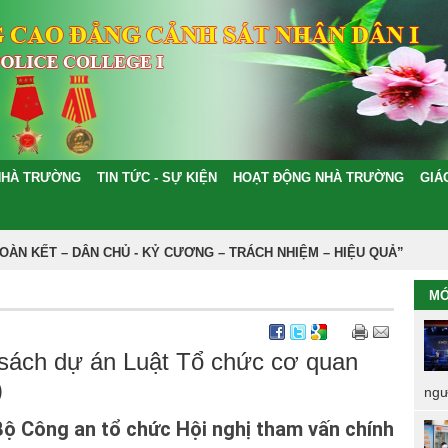
NHÀ TRƯỜNG
TIN TỨC - SỰ KIỆN
HOẠT ĐỘNG NHÀ TRƯỜNG
GIÁ
 – DÂN CHỦ - KỶ CƯƠNG – TRÁCH NHIỆM – HIỆU QUẢ”
MỚ
 sách dự án Luật Tổ chức cơ quan
)
ngư
 Bộ Công an tổ chức Hội nghị tham vấn chính