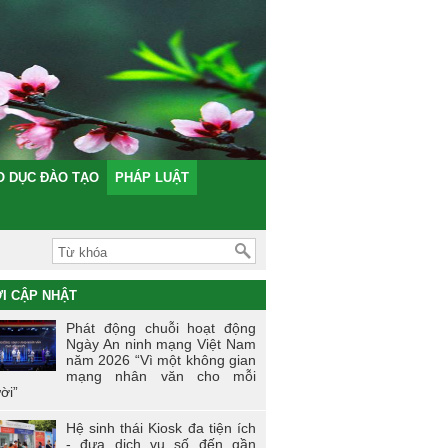
O DỤC ĐÀO TẠO
PHÁP LUẬT
I CẬP NHẬT
Phát động chuỗi hoạt động
Ngày An ninh mạng Việt Nam
năm 2026 “Vì một không gian
mạng nhân văn cho mỗi
ời”
Hệ sinh thái Kiosk đa tiện ích
- đưa dịch vụ số đến gần