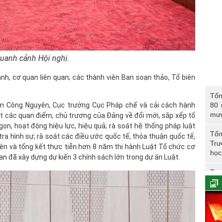
uanh cảnh Hội nghị.
nh, cơ quan liên quan; các thành viên Ban soạn thảo, Tổ biên
Tổng 
Tổn
năm 
hạm Công Nguyên, Cục trưởng Cục Pháp chế và cải cách hành
80 
CAN
mư
oát các quan điểm, chủ trương của Đảng về đổi mới, sắp xếp tổ
gọn, hoạt động hiệu lực, hiệu quả; rà soát hệ thống pháp luật
Tổn
ra hình sự; rà soát các điều ước quốc tế, thỏa thuận quốc tế,
Trư
ên và tổng kết thực tiễn hơn 8 năm thi hành Luật Tổ chức cơ
học
n đã xây dựng dự kiến 3 chính sách lớn trong dự án Luật.
Trư
Phó
Tổn