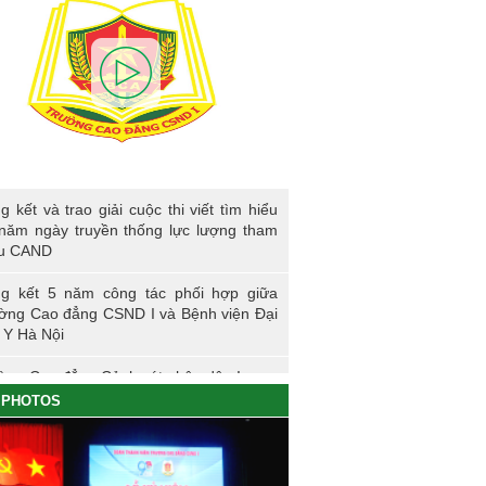
kết và trao giải cuộc thi viết tìm hiểu 80
g kết và trao giải cuộc thi viết tìm hiểu
ngày truyền thống lực lượng tham mưu
năm ngày truyền thống lực lượng tham
D
u CAND
g kết 5 năm công tác phối hợp giữa
ờng Cao đẳng CSND I và Bệnh viện Đại
 Y Hà Nội
ờng Cao đẳng Cảnh sát nhân dân I
PHOTOS
ng sự nhập học khoá K61S
g kết hoạt động thực tế đợt I - K60S