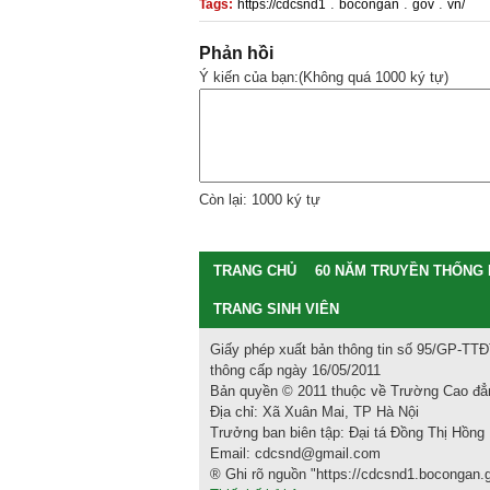
.
.
.
Tags:
https://cdcsnd1
bocongan
gov
vn/
Phản hồi
Ý kiến của bạn:(Không quá 1000 ký tự)
Còn lại: 1000 ký tự
TRANG CHỦ
60 NĂM TRUYỀN THỐNG
TRANG SINH VIÊN
Giấy phép xuất bản thông tin số 95/GP-TTĐT
thông cấp ngày 16/05/2011
Bản quyền © 2011 thuộc về Trường Cao đẳn
Địa chỉ: Xã Xuân Mai, TP Hà Nội
Trưởng ban biên tập: Đại tá Đồng Thị Hồng
Email: cdcsnd@gmail.com
® Ghi rõ nguồn "https://cdcsnd1.bocongan.go