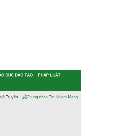
ÁO DỤC ĐÀO TẠO
PHÁP LUẬT
 và Truyền