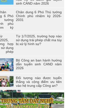
0 và Xuân biên cương năm 2021 trong
sinh CAND năm 2026
i trẻ Trường Cao đẳng Cảnh sát nhân
 I
Chân dung 6 Phó Thủ tướng
Chính phủ nhiệm kỳ 2026-
n viên công đoàn trường Cao đẳng
2031
D I đạt giải nhất toàn đoàn tại Hội thi
àn viên Công đoàn Tổng cục Chính trị
D học tập và làm theo tư tưởng, đạo
, phong cách Hồ Chí Minh” - khu vực
Từ 1/7/2025, trường hợp nào
a Bắc
sử dụng trái phép chất ma túy
bị xử lý hình sự?
 thi “Người chiến sĩ Cảnh sát thanh lịch,
 năng” lần thứ 2 năm 2017.
Bộ Công an ban hành hướng
dẫn tuyển sinh CAND năm
2026
Đối tượng nào được tuyển
thẳng và cộng điểm ưu tiên
vào hệ trung cấp Công an?