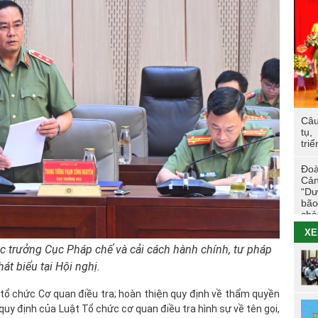
Các
trư
TÔ
Hoạ
viê
Câu
Hội
tụ,
tác
triể
Cao
Đoà
Tuổ
Cản
tri
“Dư
bão
chà
Đo
XE
26/
 trưởng Cục Pháp chế và cải cách hành chính, tư pháp
Nhữ
hát biểu tại Hội nghị.
đẳn
Tha
tổ chức Cơ quan điều tra; hoàn thiện quy định về thẩm quyền
quy định của Luật Tổ chức cơ quan điều tra hình sự về tên gọi,
Chi