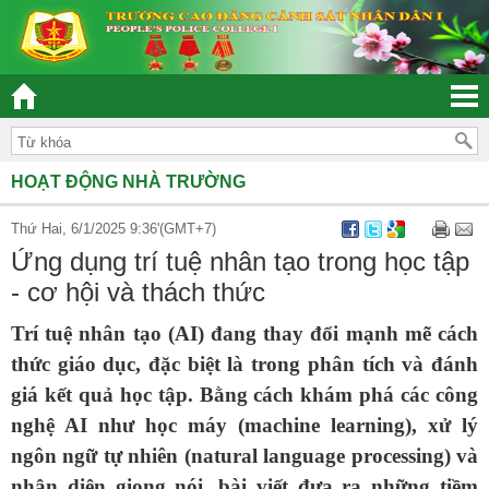
“ĐOÀN KẾT – DÂN CHỦ - KỶ CƯƠNG – TRÁCH NHIỆM – H
HOẠT ĐỘNG NHÀ TRƯỜNG
Thứ Hai, 6/1/2025 9:36'(GMT+7)
Ứng dụng trí tuệ nhân tạo trong học tập
- cơ hội và thách thức
Trí tuệ nhân tạo (AI) đang thay đổi mạnh mẽ cách
thức giáo dục, đặc biệt là trong phân tích và đánh
giá kết quả học tập. Bằng cách khám phá các công
nghệ AI như học máy (machine learning), xử lý
ngôn ngữ tự nhiên (natural language processing) và
nhận diện giọng nói, bài viết đưa ra những tiềm