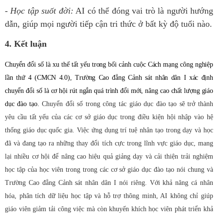
- Học tập suốt đời:
AI có thể đóng vai trò là người hướng
dẫn, giúp mọi người tiếp cận tri thức ở bất kỳ độ tuổi nào.
4. Kết luận
Chuyển đổi số là xu thế tất yếu trong bối cảnh cuộc Cách mạng công nghiệp
lần thứ 4 (CMCN 4.0), Trường Cao đẳng Cảnh sát nhân dân I xác định
chuyển đổi số là cơ hội rút ngắn quá trình đổi mới, nâng cao chất lượng giáo
dục đào tạo.
Chuyển đổi số trong công tác giáo dục đào tạo sẽ trở thành
yêu cầu tất yếu của các cơ sở giáo dục trong điều kiện hội nhập vào hệ
thống giáo dục quốc gia. Việc ứ
ng dụng trí tuệ nhân tạo trong dạy và học
đã và đang tạo ra những thay đổi tích cực trong lĩnh vực giáo dục, mang
lại nhiều cơ hội để nâng cao hiệu quả giảng dạy và cải thiện trải nghiệm
học tập của học viên trong trong các cơ sở giáo dục đào tạo nói chung và
Trường Cao đẳng Cảnh sát nhân dân I nói riêng. Với khả năng cá nhân
hóa, phân tích dữ liệu học tập và hỗ trợ thông minh, AI không chỉ giúp
giáo viên giảm tải công việc mà còn khuyến khích học viên phát triển khả