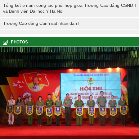
Tổng kết 5 năm công tác phối hợp giữa Trường Cao đẳng CSND I
và Bệnh viện Đại học Y Hà Nội
Trường Cao đẳng Cảnh sát nhân dân I
Phóng sự nhập học khoá K61S
PHOTOS
Tổng kết hoạt động thực tế đợt I - K60S
Các sự kiện tiêu biểu của Tuổi trẻ Nhà trường năm học 2023-2024
TÔI LÀM CÔNG AN XÃ
Hoạt động thực tế chính trị của cán bộ, học viên tại Hoà Bình
Hội thi tìm hiểu, sáng kiến về phòng, chống tác hại của thuốc lá
trong tuổi trẻ Trường Cao đẳng Cảnh sát nhân dân I
Tuổi trẻ Trường Cao đẳng CSND I tích cực triển khai đề án 06 của
Chính phủ