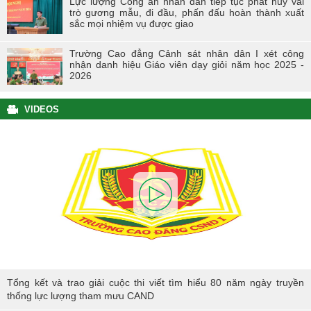
Lực lượng Công an nhân dân tiếp tục phát huy vai
trò gương mẫu, đi đầu, phấn đấu hoàn thành xuất
sắc mọi nhiệm vụ được giao
Trường Cao đẳng Cảnh sát nhân dân I xét công
nhận danh hiệu Giáo viên dạy giỏi năm học 2025 -
2026
VIDEOS
Tổng kết và trao giải cuộc thi viết tìm hiểu 80 năm ngày truyền thống
Tổng kết và trao giải cuộc thi viết tìm hiểu 80 năm ngày truyền
lực lượng tham mưu CAND
thống lực lượng tham mưu CAND