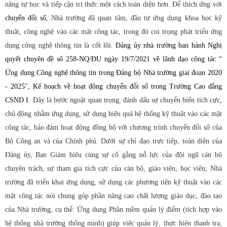
năng tự học và tiếp cận tri thức một cách toàn diện hơn.
Để thích ứng với
chuyển đổi số
, Nhà trường đã quan tâm, đầu tư ứng dụng khoa học kỹ
thuật, công nghệ vào các mặt công tác, trong đó coi trọng phát triển ứng
dụng công nghệ thông tin là cốt lõi.
Đảng ủy nhà trường ban hành Nghị
quyết chuyên đề số 258-NQ/ĐU ngày 19/7/2021 về lãnh đạo công tác “
Ứng dụng Công nghệ thông tin trong Đảng bộ Nhà trường giai đoạn 2020
- 2025", Kế hoạch về hoạt động chuyển đổi số trong Trường Cao đẳng
CSND I.
Đây là bước ngoặt quan trọng, đánh dấu sự chuyển biến tích cực,
chủ động nhằm ứng dụng, sử dụng hiệu quả hệ thống kỹ thuật vào các mặt
công tác, bảo đảm hoạt động đồng bộ với chương trình chuyển đổi số của
Bộ Công an và của Chính phủ. Dưới sự chỉ đạo trực tiếp, toàn diện của
Đảng ủy, Ban Giám hiệu cùng sự cố gắng nỗ lực của đội ngũ cán bộ
chuyên trách, sự tham gia tích cực của cán bộ, giáo viên, học viên; Nhà
trường đã triển khai ứng dụng, sử dụng các phương tiện kỹ thuật vào các
mặt công tác nói chung góp phần nâng cao chất lượng giáo dục, đào tạo
của Nhà trường, cụ thể: Ứng dụng
Phần mềm quản lý điểm (tích hợp vào
hệ thống nhà trường thông minh)
giúp việc quản lý, thực hiện thanh tra,