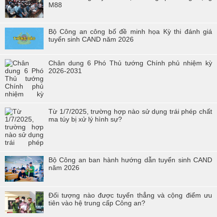
M88
Các sự kiện tiêu biểu của Tuổi trẻ Nhà trường năm học 2023-2024
TÔI LÀM CÔNG AN XÃ
Bộ Công an công bố đề minh họa Kỳ thi đánh giá
tuyển sinh CAND năm 2026
Hoạt động thực tế chính trị của cán bộ, học viên tại Hoà Bình
Chân dung 6 Phó Thủ tướng Chính phủ nhiệm kỳ
Hội thi tìm hiểu, sáng kiến về phòng, chống tác hại của thuốc lá
2026-2031
trong tuổi trẻ Trường Cao đẳng Cảnh sát nhân dân I
Tuổi trẻ Trường Cao đẳng CSND I tích cực triển khai đề án 06 của
Chính phủ
Từ 1/7/2025, trường hợp nào sử dụng trái phép chất
ma túy bị xử lý hình sự?
Bộ Công an ban hành hướng dẫn tuyển sinh CAND
năm 2026
Đối tượng nào được tuyển thẳng và cộng điểm ưu
tiên vào hệ trung cấp Công an?