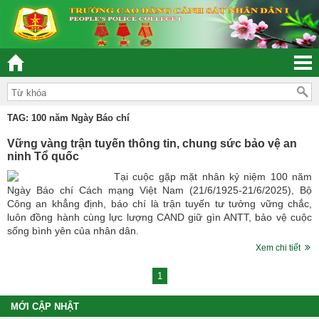
 KẾT – DÂN CHỦ - KỶ CƯƠNG – TRÁCH NHIỆM – HIỆU QUẢ”
TAG: 100 năm Ngày Báo chí
Vững vàng trận tuyến thông tin, chung sức bảo vệ an
ninh Tổ quốc
Tại cuộc gặp mặt nhân kỷ niệm 100 năm
Ngày Báo chí Cách mạng Việt Nam (21/6/1925-21/6/2025), Bộ
Công an khẳng định, báo chí là trận tuyến tư tưởng vững chắc,
luôn đồng hành cùng lực lượng CAND giữ gìn ANTT, bảo vệ cuộc
sống bình yên của nhân dân.
Xem chi tiết
1
MỚI CẬP NHẬT