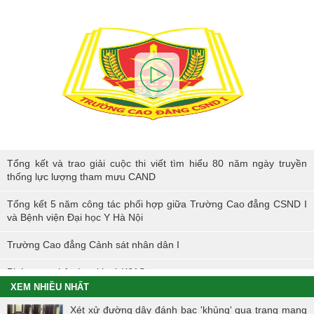
Tổng kết và trao giải cuộc thi viết tìm hiểu 80 năm ngày truyền thống
Tổng kết và trao giải cuộc thi viết tìm hiểu 80 năm ngày truyền
lực lượng tham mưu CAND
thống lực lượng tham mưu CAND
Tổng kết 5 năm công tác phối hợp giữa Trường Cao đẳng CSND I
và Bệnh viện Đại học Y Hà Nội
Trường Cao đẳng Cảnh sát nhân dân I
Phóng sự nhập học khoá K61S
XEM NHIỀU NHẤT
Tổng kết hoạt động thực tế đợt I - K60S
Xét xử đường dây đánh bạc 'khủng' qua trang mạng