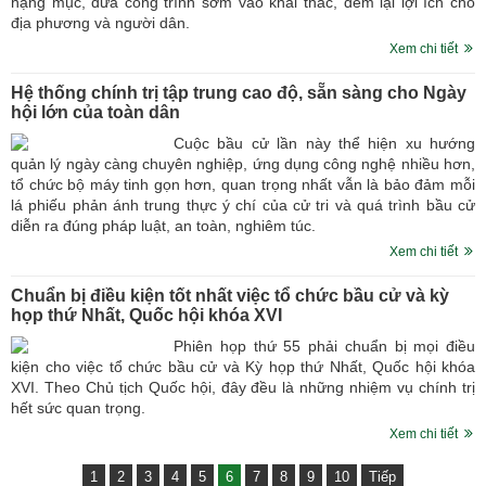
hạng mục, đưa công trình sớm vào khai thác, đem lại lợi ích cho
địa phương và người dân.
Xem chi tiết
Hệ thống chính trị tập trung cao độ, sẵn sàng cho Ngày
hội lớn của toàn dân
Cuộc bầu cử lần này thể hiện xu hướng
quản lý ngày càng chuyên nghiệp, ứng dụng công nghệ nhiều hơn,
tổ chức bộ máy tinh gọn hơn, quan trọng nhất vẫn là bảo đảm mỗi
lá phiếu phản ánh trung thực ý chí của cử tri và quá trình bầu cử
diễn ra đúng pháp luật, an toàn, nghiêm túc.
Xem chi tiết
Chuẩn bị điều kiện tốt nhất việc tổ chức bầu cử và kỳ
họp thứ Nhất, Quốc hội khóa XVI
Phiên họp thứ 55 phải chuẩn bị mọi điều
kiện cho việc tổ chức bầu cử và Kỳ họp thứ Nhất, Quốc hội khóa
XVI. Theo Chủ tịch Quốc hội, đây đều là những nhiệm vụ chính trị
hết sức quan trọng.
Xem chi tiết
1
2
3
4
5
6
7
8
9
10
Tiếp