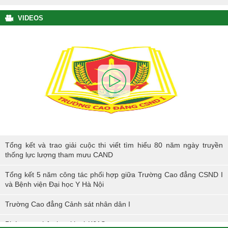
VIDEOS
Tổng kết và trao giải cuộc thi viết tìm hiểu 80 năm ngày truyền thống
Tổng kết và trao giải cuộc thi viết tìm hiểu 80 năm ngày truyền
lực lượng tham mưu CAND
thống lực lượng tham mưu CAND
Tổng kết 5 năm công tác phối hợp giữa Trường Cao đẳng CSND I
và Bệnh viện Đại học Y Hà Nội
Trường Cao đẳng Cảnh sát nhân dân I
Phóng sự nhập học khoá K61S