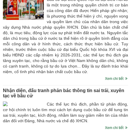
là một trong những quyền chính trị cơ bản
của công dân đã được Hiến pháp ghi nhận;
là phương thức thể hiện ý chí, nguyện vọng
và quyền làm chủ của nhân dân trong việc
xây dựng Nhà nước pháp quyền XHCN. Dân chủ là bản chất chế
độ, là mục tiêu, động lực của sự phát triển đất nước ta. Nguyên tắc
dân chủ trong bầu cử ở nước ta thể hiện rõ ở quyền bình đẳng của
mỗi công dân và ở hình thức, cách thức thực hiện bầu cử. Tuy
nhiên, trước thềm cuộc bầu cử đại biểu Quốc hội khóa XVI và đại
biểu HĐND các cấp nhiệm kỳ 2026-2031, các thế lực thù địch gia
tăng xuyên tạc, cho rằng bầu cử ở Việt Nam không dân chủ, không
có cạnh tranh, không có tự do lựa chọn... Đây là sự đánh tráo khái
niệm, cố tình phủ nhận bản chất cuộc bầu cử.
Xem chi tiết
Nhận diện, đấu tranh phản bác thông tin sai trái, xuyên
tạc về bầu cử
Các thế lực thù địch, phần tử phản động,
cơ hội chính trị luôn tìm mọi cách lợi dụng cuộc bầu cử để tung tin
sai trái, xuyên tạc, kích động, nhằm làm suy giảm niền tin của nhân
dân đối với Đảng, Nhà nước và chế độ XHCN.
Xem chi tiết