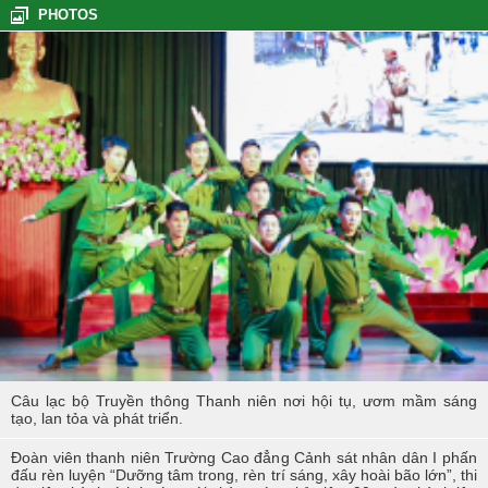
PHOTOS
Tổng kết hoạt động thực tế đợt I - K60S
Các sự kiện tiêu biểu của Tuổi trẻ Nhà trường năm học 2023-2024
TÔI LÀM CÔNG AN XÃ
Hoạt động thực tế chính trị của cán bộ, học viên tại Hoà Bình
Hội thi tìm hiểu, sáng kiến về phòng, chống tác hại của thuốc lá
trong tuổi trẻ Trường Cao đẳng Cảnh sát nhân dân I
Tuổi trẻ Trường Cao đẳng CSND I tích cực triển khai đề án 06 của
Chính phủ
Câu lạc bộ Truyền thông Thanh niên nơi hội tụ, ươm mầm sáng
tạo, lan tỏa và phát triển.
Đoàn viên thanh niên Trường Cao đẳng Cảnh sát nhân dân I phấn
đấu rèn luyện “Dưỡng tâm trong, rèn trí sáng, xây hoài bão lớn”, thi