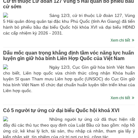
Cử tri thuộc Lữ đoàn 127 Vùng 5 Hải quân bỏ phiếu bầu
cử sớm
Sáng 12/3, cử tri thuộc Lữ đoàn 127, Vùng
5 Hải quân đóng quân tại đặc khu Phú Quốc (tỉnh An Giang) đã tiến
hành bỏ phiếu bầu đại biểu Quốc hội khóa XVI và đại biểu HĐND
các cấp nhiệm kỳ 2026 - 2031.
Xem chi tiết
Dấu mốc quan trọng khẳng định tầm vóc năng lực huấn
luyện gìn giữ hòa bình Liên Hợp Quốc của Việt Nam
Ngày 12/3, Cục Gìn giữ hòa bình Việt Nam
cho biết, Liên hợp quốc vừa chính thức công nhận Khóa huấn
luyện Sĩ quan Tham mưu Liên hợp quốc (UNSOC) do Cục Gìn giữ
hòa bình Việt Nam tổ chức đạt chuẩn huấn luyện tiền triển khai của
Liên hợp quốc.
Xem chi tiết
Có 5 người tự ứng cử đại biểu Quốc hội khoá XVI
Những người tự ứng cử đã thực hiện rất
đầy đủ các thủ tục theo quy định của Luật Bầu cử bao gồm: nộp hồ
ứng cử, kê khai lý lịch, tài sản, thu nhập cá nhân, tham gia lấy ý
kiến nhận xét, tín nhiệm của cử tri nơi cư trú, công tác.