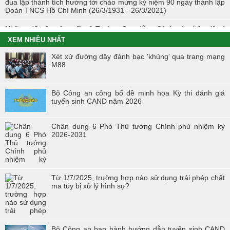
đua lập thành tích hướng tới chào mừng kỷ niệm 90 ngày thành lập
Đoàn TNCS Hồ Chí Minh (26/3/1931 - 26/3/2021)
Những dấu ấn của tuổi trẻ Trường Cao đẳng Cảnh sát nhân dân I
trong Tháng Thanh niên 2021
XEM NHIỀU NHẤT
Chiến dịch tình nguyện mùa đông năm 2020 và Xuân biên cương
Xét xử đường dây đánh bạc 'khủng' qua trang mạng
năm 2021 trong tuổi trẻ Trường Cao đẳng Cảnh sát nhân dân I
M88
Đoàn viên công đoàn trường Cao đẳng CSND I đạt giải nhất toàn
đoàn tại Hội thi “Đoàn viên Công đoàn Tổng cục Chính trị CAND
Bộ Công an công bố đề minh họa Kỳ thi đánh giá
học tập và làm theo tư tưởng, đạo đức, phong cách Hồ Chí Minh” -
tuyển sinh CAND năm 2026
khu vực phía Bắc
Hội thi “Người chiến sĩ Cảnh sát thanh lịch, tài năng” lần thứ 2 năm
Chân dung 6 Phó Thủ tướng Chính phủ nhiệm kỳ
2017.
2026-2031
Từ 1/7/2025, trường hợp nào sử dụng trái phép chất
ma túy bị xử lý hình sự?
Bộ Công an ban hành hướng dẫn tuyển sinh CAND