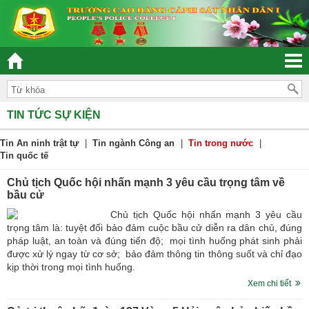
“ĐOÀN KẾT – DÂN CHỦ - KỶ CƯƠNG – TRÁCH NHIỆM – H
TIN TỨC SỰ KIỆN
Tin An ninh trật tự
|
Tin ngành Công an
|
Tin trong nước
|
Tin quốc tế
Chủ tịch Quốc hội nhấn mạnh 3 yêu cầu trọng tâm về
bầu cử
Chủ tịch Quốc hội nhấn mạnh 3 yêu cầu
trọng tâm là: tuyệt đối bảo đảm cuộc bầu cử diễn ra dân chủ, đúng
pháp luật, an toàn và đúng tiến độ; mọi tình huống phát sinh phải
được xử lý ngay từ cơ sở; bảo đảm thông tin thông suốt và chỉ đạo
kịp thời trong mọi tình huống.
Xem chi tiết