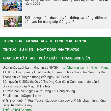
năm 2026
Đối tượng nào được tuyển thẳng và cộng điểm ưu
tiên vào hệ trung cấp Công an?
TRANG CHỦ
60 NĂM TRUYỀN THỐNG NHÀ TRƯỜNG
TIN TỨC - SỰ KIỆN
HOẠT ĐỘNG NHÀ TRƯỜNG
GIÁO DỤC ĐÀO TẠO
PHÁP LUẬT
TRANG SINH VIÊN
Giấy phép xuất bản thông tin số 95/GP-
TTĐT do Cục quản lý Phát thanh, Truyền hình và thông tin điện tử - Bộ
Thông tin và Truyền thông cấp ngày 16/05/2011
Bản quyền © 2011 thuộc về Trường Cao đẳng Cảnh sát nhân dân I
Địa chỉ: Xã Xuân Mai, TP Hà Nội
Trưởng ban biên tập: Đại tá Đồng Thị Hồng Nhung
Email: cdcsnd@gmail.com
® Ghi rõ nguồn "https://cdcsnd1.bocongan.gov.vn/" khi phát hành thông
tin lại từ website này
Thiết kế bởi Acomm