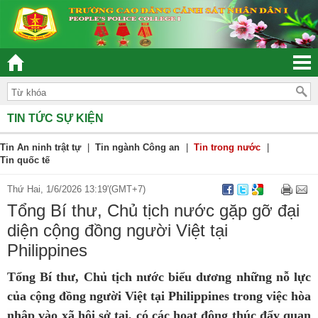
“ĐOÀN KẾT – DÂN CHỦ - KỶ CƯƠNG – TRÁCH NH
TIN TỨC SỰ KIỆN
Tin An ninh trật tự
|
Tin ngành Công an
|
Tin trong nước
|
Tin quốc tế
Thứ Hai, 1/6/2026 13:19'(GMT+7)
Tổng Bí thư, Chủ tịch nước gặp gỡ đại
diện cộng đồng người Việt tại
Philippines
Tổng Bí thư, Chủ tịch nước biểu dương những nỗ lực
của cộng đồng người Việt tại Philippines trong việc hòa
nhập vào xã hội sở tại, có các hoạt động thúc đẩy quan