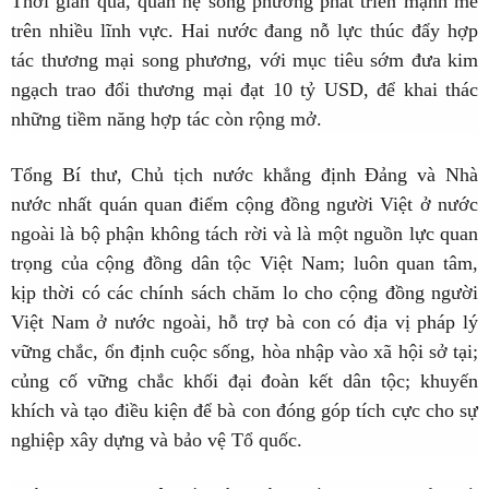
Thời gian qua, quan hệ song phương phát triển mạnh mẽ
trên nhiều lĩnh vực. Hai nước đang nỗ lực thúc đẩy hợp
tác thương mại song phương, với mục tiêu sớm đưa kim
ngạch trao đổi thương mại đạt 10 tỷ USD, để khai thác
những tiềm năng hợp tác còn rộng mở.
Tổng Bí thư, Chủ tịch nước khẳng định Đảng và Nhà
nước nhất quán quan điểm cộng đồng người Việt ở nước
ngoài là bộ phận không tách rời và là một nguồn lực quan
trọng của cộng đồng dân tộc Việt Nam; luôn quan tâm,
kịp thời có các chính sách chăm lo cho cộng đồng người
Việt Nam ở nước ngoài, hỗ trợ bà con có địa vị pháp lý
vững chắc, ổn định cuộc sống, hòa nhập vào xã hội sở tại;
củng cố vững chắc khối đại đoàn kết dân tộc; khuyến
khích và tạo điều kiện để bà con đóng góp tích cực cho sự
nghiệp xây dựng và bảo vệ Tổ quốc.