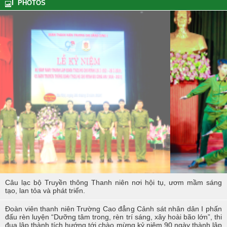
PHOTOS
Tổng kết hoạt động thực tế đợt I - K60S
Các sự kiện tiêu biểu của Tuổi trẻ Nhà trường năm học 2023-2024
TÔI LÀM CÔNG AN XÃ
Hoạt động thực tế chính trị của cán bộ, học viên tại Hoà Bình
Hội thi tìm hiểu, sáng kiến về phòng, chống tác hại của thuốc lá
trong tuổi trẻ Trường Cao đẳng Cảnh sát nhân dân I
Tuổi trẻ Trường Cao đẳng CSND I tích cực triển khai đề án 06 của
Chính phủ
Câu lạc bộ Truyền thông Thanh niên nơi hội tụ, ươm mầm sáng
tạo, lan tỏa và phát triển.
Đoàn viên thanh niên Trường Cao đẳng Cảnh sát nhân dân I phấn
đấu rèn luyện “Dưỡng tâm trong, rèn trí sáng, xây hoài bão lớn”, thi
đua lập thành tích hướng tới chào mừng kỷ niệm 90 ngày thành lập