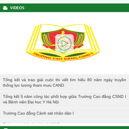
VIDEOS
Tổng kết và trao giải cuộc thi viết tìm hiểu 80 năm ngày truyền thống
Tổng kết và trao giải cuộc thi viết tìm hiểu 80 năm ngày truyền
lực lượng tham mưu CAND
thống lực lượng tham mưu CAND
Tổng kết 5 năm công tác phối hợp giữa Trường Cao đẳng CSND I
và Bệnh viện Đại học Y Hà Nội
Trường Cao đẳng Cảnh sát nhân dân I
Phóng sự nhập học khoá K61S