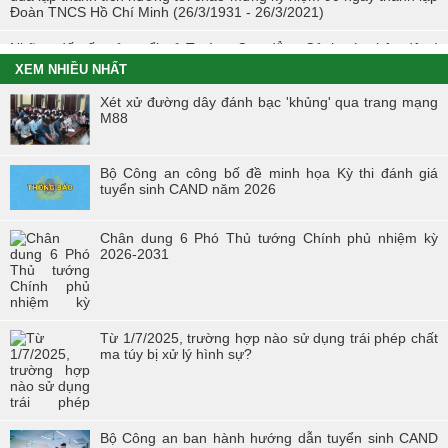
Đoàn TNCS Hồ Chí Minh (26/3/1931 - 26/3/2021)
Những dấu ấn của tuổi trẻ Trường Cao đẳng Cảnh sát nhân dân I
trong Tháng Thanh niên 2021
XEM NHIỀU NHẤT
Chiến dịch tình nguyện mùa đông năm 2020 và Xuân biên cương
Xét xử đường dây đánh bạc 'khủng' qua trang mạng
năm 2021 trong tuổi trẻ Trường Cao đẳng Cảnh sát nhân dân I
M88
Đoàn viên công đoàn trường Cao đẳng CSND I đạt giải nhất toàn
đoàn tại Hội thi “Đoàn viên Công đoàn Tổng cục Chính trị CAND
Bộ Công an công bố đề minh họa Kỳ thi đánh giá
học tập và làm theo tư tưởng, đạo đức, phong cách Hồ Chí Minh” -
tuyển sinh CAND năm 2026
khu vực phía Bắc
Hội thi “Người chiến sĩ Cảnh sát thanh lịch, tài năng” lần thứ 2 năm
Chân dung 6 Phó Thủ tướng Chính phủ nhiệm kỳ
2017.
2026-2031
Từ 1/7/2025, trường hợp nào sử dụng trái phép chất
ma túy bị xử lý hình sự?
Bộ Công an ban hành hướng dẫn tuyển sinh CAND