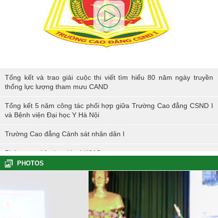
Tổng kết và trao giải cuộc thi viết tìm hiểu 80 năm ngày truyền thống
Tổng kết và trao giải cuộc thi viết tìm hiểu 80 năm ngày truyền
lực lượng tham mưu CAND
thống lực lượng tham mưu CAND
Tổng kết 5 năm công tác phối hợp giữa Trường Cao đẳng CSND I
và Bệnh viện Đại học Y Hà Nội
Trường Cao đẳng Cảnh sát nhân dân I
Phóng sự nhập học khoá K61S
PHOTOS
Tổng kết hoạt động thực tế đợt I - K60S
Các sự kiện tiêu biểu của Tuổi trẻ Nhà trường năm học 2023-2024
TÔI LÀM CÔNG AN XÃ