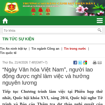
“ĐOÀN KẾT – DÂN CHỦ - KỶ CƯƠNG – TRÁCH NH
TIN TỨC SỰ KIỆN
Tin An ninh trật tự
|
Tin ngành Công an
|
Tin trong nước
|
Tin quốc tế
Thứ Ba, 21/4/2026 7:48'(GMT+7)
“Ngày Văn hóa Việt Nam”, người lao
động được nghỉ làm việc và hưởng
nguyên lương
Tiếp tục Chương trình làm việc tại Phiên họp thứ
nhất, Quốc hội khóa XVI, sáng 20/4, Quốc hội nghe Tờ
trình và Báo cáo Thẩm tra dự thảo nghị quyết của