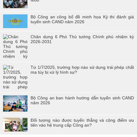
M88
Đoàn viên công đoàn trường Cao đẳng CSND I đạt giải nhất toàn
đoàn tại Hội thi “Đoàn viên Công đoàn Tổng cục Chính trị CAND
Bộ Công an công bố đề minh họa Kỳ thi đánh giá
học tập và làm theo tư tưởng, đạo đức, phong cách Hồ Chí Minh” -
tuyển sinh CAND năm 2026
khu vực phía Bắc
Hội thi “Người chiến sĩ Cảnh sát thanh lịch, tài năng” lần thứ 2 năm
Chân dung 6 Phó Thủ tướng Chính phủ nhiệm kỳ
2017.
2026-2031
Từ 1/7/2025, trường hợp nào sử dụng trái phép chất
ma túy bị xử lý hình sự?
Bộ Công an ban hành hướng dẫn tuyển sinh CAND
năm 2026
Đối tượng nào được tuyển thẳng và cộng điểm ưu
tiên vào hệ trung cấp Công an?