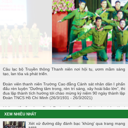
Hoạt động thực tế chính trị của cán bộ, học viên tại Hoà Bình
Hội thi tìm hiểu, sáng kiến về phòng, chống tác hại của thuốc lá
trong tuổi trẻ Trường Cao đẳng Cảnh sát nhân dân I
Tuổi trẻ Trường Cao đẳng CSND I tích cực triển khai đề án 06 của
Chính phủ
Câu lạc bộ Truyền thông Thanh niên nơi hội tụ, ươm mầm sáng
tạo, lan tỏa và phát triển.
Đoàn viên thanh niên Trường Cao đẳng Cảnh sát nhân dân I phấn
đấu rèn luyện “Dưỡng tâm trong, rèn trí sáng, xây hoài bão lớn”, thi
đua lập thành tích hướng tới chào mừng kỷ niệm 90 ngày thành lập
Đoàn TNCS Hồ Chí Minh (26/3/1931 - 26/3/2021)
Những dấu ấn của tuổi trẻ Trường Cao đẳng Cảnh sát nhân dân I
trong Tháng Thanh niên 2021
XEM NHIỀU NHẤT
Chiến dịch tình nguyện mùa đông năm 2020 và Xuân biên cương
Xét xử đường dây đánh bạc 'khủng' qua trang mạng
năm 2021 trong tuổi trẻ Trường Cao đẳng Cảnh sát nhân dân I