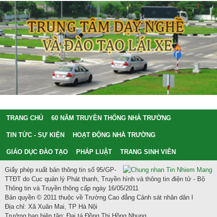
TRANG CHỦ
60 NĂM TRUYỀN THỐNG NHÀ TRƯỜNG
TIN TỨC - SỰ KIỆN
HOẠT ĐỘNG NHÀ TRƯỜNG
GIÁO DỤC ĐÀO TẠO
PHÁP LUẬT
TRANG SINH VIÊN
Giấy phép xuất bản thông tin số 95/GP-
TTĐT do Cục quản lý Phát thanh, Truyền hình và thông tin điện tử - Bộ
Thông tin và Truyền thông cấp ngày 16/05/2011
Bản quyền © 2011 thuộc về Trường Cao đẳng Cảnh sát nhân dân I
Địa chỉ: Xã Xuân Mai, TP Hà Nội
Trưởng ban biên tập: Đại tá Đồng Thị Hồng Nhung