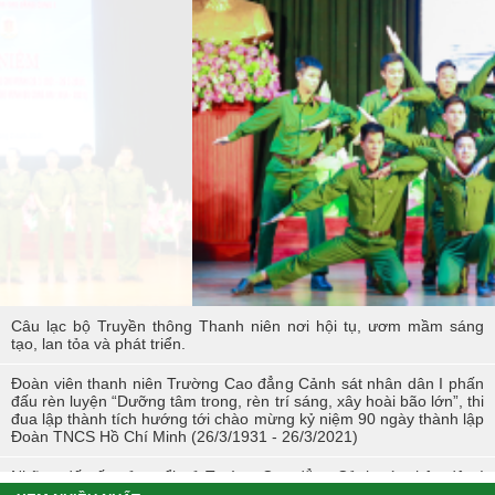
TÔI LÀM CÔNG AN XÃ
Hoạt động thực tế chính trị của cán bộ, học viên tại Hoà Bình
Hội thi tìm hiểu, sáng kiến về phòng, chống tác hại của thuốc lá
trong tuổi trẻ Trường Cao đẳng Cảnh sát nhân dân I
Tuổi trẻ Trường Cao đẳng CSND I tích cực triển khai đề án 06 của
Chính phủ
Câu lạc bộ Truyền thông Thanh niên nơi hội tụ, ươm mầm sáng
tạo, lan tỏa và phát triển.
Đoàn viên thanh niên Trường Cao đẳng Cảnh sát nhân dân I phấn
đấu rèn luyện “Dưỡng tâm trong, rèn trí sáng, xây hoài bão lớn”, thi
đua lập thành tích hướng tới chào mừng kỷ niệm 90 ngày thành lập
Đoàn TNCS Hồ Chí Minh (26/3/1931 - 26/3/2021)
Những dấu ấn của tuổi trẻ Trường Cao đẳng Cảnh sát nhân dân I
trong Tháng Thanh niên 2021