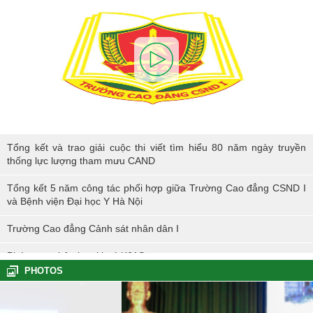
Tổng kết và trao giải cuộc thi viết tìm hiểu 80 năm ngày truyền thống
Tổng kết và trao giải cuộc thi viết tìm hiểu 80 năm ngày truyền
lực lượng tham mưu CAND
thống lực lượng tham mưu CAND
Tổng kết 5 năm công tác phối hợp giữa Trường Cao đẳng CSND I
và Bệnh viện Đại học Y Hà Nội
Trường Cao đẳng Cảnh sát nhân dân I
Phóng sự nhập học khoá K61S
PHOTOS
Tổng kết hoạt động thực tế đợt I - K60S
Các sự kiện tiêu biểu của Tuổi trẻ Nhà trường năm học 2023-2024