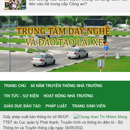
tiên vào hệ trung cấp Công an?
TRANG CHỦ
60 NĂM TRUYỀN THỐNG NHÀ TRƯỜNG
TIN TỨC - SỰ KIỆN
HOẠT ĐỘNG NHÀ TRƯỜNG
GIÁO DỤC ĐÀO TẠO
PHÁP LUẬT
TRANG SINH VIÊN
Giấy phép xuất bản thông tin số 95/GP-
TTĐT do Cục quản lý Phát thanh, Truyền hình và thông tin điện tử - Bộ
Thông tin và Truyền thông cấp ngày 16/05/2011