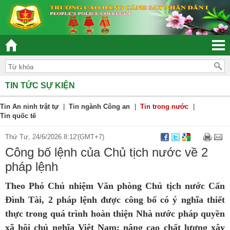
“ĐOÀN KẾT – DÂN CHỦ - KỶ CƯƠNG – TRÁCH NHI
TIN TỨC SỰ KIỆN
Tin An ninh trật tự
|
Tin ngành Công an
|
Tin trong nước
|
Tin quốc tế
Thứ Tư, 24/6/2026 8:12'(GMT+7)
Công bố lệnh của Chủ tịch nước về 2
pháp lệnh
Theo Phó Chủ nhiệm Văn phòng Chủ tịch nước Cấn
Đình Tài, 2 pháp lệnh được công bố có ý nghĩa thiết
thực trong quá trình hoàn thiện Nhà nước pháp quyền
xã hội chủ nghĩa Việt Nam; nâng cao chất lượng xây