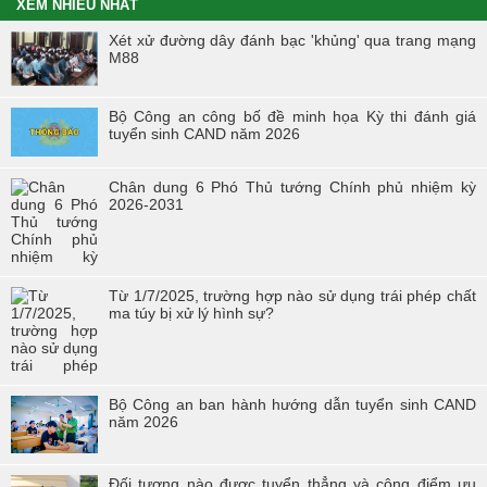
XEM NHIỀU NHẤT
Chiến dịch tình nguyện mùa đông năm 2020 và Xuân biên cương
Xét xử đường dây đánh bạc 'khủng' qua trang mạng
năm 2021 trong tuổi trẻ Trường Cao đẳng Cảnh sát nhân dân I
M88
Đoàn viên công đoàn trường Cao đẳng CSND I đạt giải nhất toàn
đoàn tại Hội thi “Đoàn viên Công đoàn Tổng cục Chính trị CAND
Bộ Công an công bố đề minh họa Kỳ thi đánh giá
học tập và làm theo tư tưởng, đạo đức, phong cách Hồ Chí Minh” -
tuyển sinh CAND năm 2026
khu vực phía Bắc
Hội thi “Người chiến sĩ Cảnh sát thanh lịch, tài năng” lần thứ 2 năm
Chân dung 6 Phó Thủ tướng Chính phủ nhiệm kỳ
2017.
2026-2031
Từ 1/7/2025, trường hợp nào sử dụng trái phép chất
ma túy bị xử lý hình sự?
Bộ Công an ban hành hướng dẫn tuyển sinh CAND
năm 2026
Đối tượng nào được tuyển thẳng và cộng điểm ưu