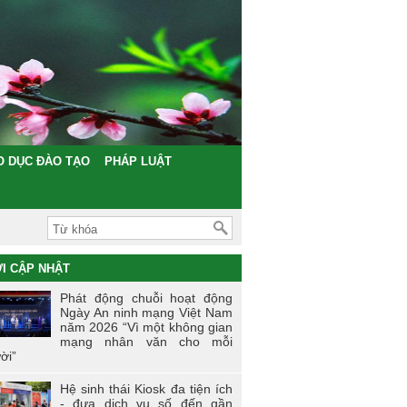
O DỤC ĐÀO TẠO
PHÁP LUẬT
I CẬP NHẬT
Phát động chuỗi hoạt động
Ngày An ninh mạng Việt Nam
năm 2026 “Vì một không gian
mạng nhân văn cho mỗi
ời”
Hệ sinh thái Kiosk đa tiện ích
- đưa dịch vụ số đến gần