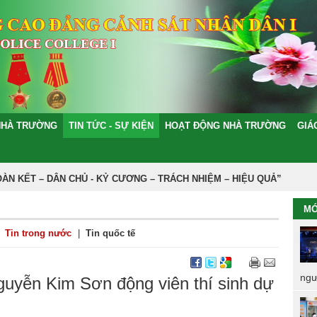
NHÀ TRƯỜNG
TIN TỨC - SỰ KIỆN
HOẠT ĐỘNG NHÀ TRƯỜNG
GIÁ
KẾT – DÂN CHỦ - KỶ CƯƠNG – TRÁCH NHIỆM – HIỆU QUẢ”
MỚ
Tin trong nước
|
Tin quốc tế
ngư
yễn Kim Sơn động viên thí sinh dự