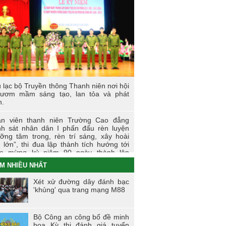
 sự kiện tiêu biểu của Tuổi trẻ Nhà
ờng năm học 2023-2024
I LÀM CÔNG AN XÃ
t động thực tế chính trị của cán bộ, học
n tại Hoà Bình
 lạc bộ Truyền thông Thanh niên nơi hội
 thi tìm hiểu, sáng kiến về phòng, chống
 ươm mầm sáng tạo, lan tỏa và phát
 hại của thuốc lá trong tuổi trẻ Trường
n.
 đẳng Cảnh sát nhân dân I
n viên thanh niên Trường Cao đẳng
i trẻ Trường Cao đẳng CSND I tích cực
h sát nhân dân I phấn đấu rèn luyện
ển khai đề án 06 của Chính phủ
ỡng tâm trong, rèn trí sáng, xây hoài
 lớn”, thi đua lập thành tích hướng tới
o mừng kỷ niệm 90 ngày thành lập
àn TNCS Hồ Chí Minh (26/3/1931 -
M NHIỀU NHẤT
3/2021)
Xét xử đường dây đánh bạc
ng dấu ấn của tuổi trẻ Trường Cao
'khủng' qua trang mạng M88
g Cảnh sát nhân dân I trong Tháng
nh niên 2021
Bộ Công an công bố đề minh
ến dịch tình nguyện mùa đông năm
họa Kỳ thi đánh giá tuyển