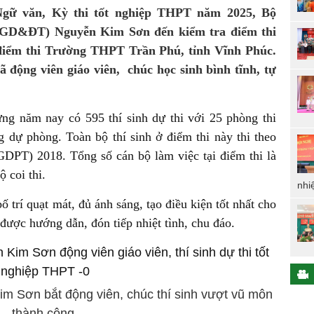
 Ngữ văn, Kỳ thi tốt nghiệp THPT năm 2025, Bộ
 (GD&ĐT) Nguyễn Kim Sơn đến kiểm tra điểm thi
iểm thi Trường THPT Trần Phú, tỉnh Vĩnh Phúc.
động viên giáo viên, chúc học sinh bình tĩnh, tự
g năm nay có 595 thí sinh dự thi với 25 phòng thi
 dự phòng. Toàn bộ thí sinh ở điểm thi này thi theo
GDPT) 2018. Tổng số cán bộ làm việc tại điểm thi là
 coi thi.
nhi
 trí quạt mát, đủ ánh sáng, tạo điều kiện tốt nhất cho
h được hướng dẫn, đón tiếp nhiệt tình, chu đáo.
 Sơn bắt động viên, chúc thí sinh vượt vũ môn
thành công.