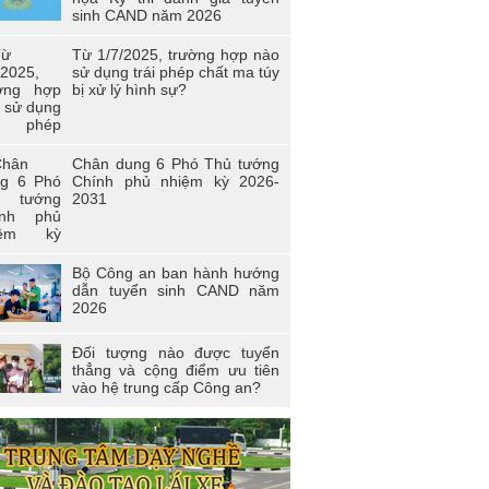
0 và Xuân biên cương năm 2021 trong
sinh CAND năm 2026
i trẻ Trường Cao đẳng Cảnh sát nhân
 I
Từ 1/7/2025, trường hợp nào
sử dụng trái phép chất ma túy
n viên công đoàn trường Cao đẳng
bị xử lý hình sự?
D I đạt giải nhất toàn đoàn tại Hội thi
àn viên Công đoàn Tổng cục Chính trị
D học tập và làm theo tư tưởng, đạo
, phong cách Hồ Chí Minh” - khu vực
Chân dung 6 Phó Thủ tướng
a Bắc
Chính phủ nhiệm kỳ 2026-
2031
 thi “Người chiến sĩ Cảnh sát thanh lịch,
 năng” lần thứ 2 năm 2017.
Bộ Công an ban hành hướng
dẫn tuyển sinh CAND năm
2026
Đối tượng nào được tuyển
thẳng và cộng điểm ưu tiên
vào hệ trung cấp Công an?