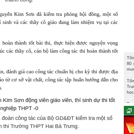
yễn Kim Sơn đã kiểm tra phòng hội đồng, một số
í sinh và các thầy cô giáo đang làm nhiệm vụ tại các
h hoàn thành tốt bài thi, thực hiện được nguyện vọng
úc các thầy cô, cán bộ làm công tác thi hoàn thành tốt
Tổng 
Tổn
năm 
80 
CAN
mư
 đánh giá cao công tác chuẩn bị cho kỳ thi được địa
o từ cơ sở vật chất, công tác tập huấn hướng dẫn cho
Tổn
Trư
h.
học
Trư
Phó
 đoàn công tác của Bộ GD&ĐT kiểm tra một số
ểm thi Trường THPT Hai Bà Trưng.
Tổn