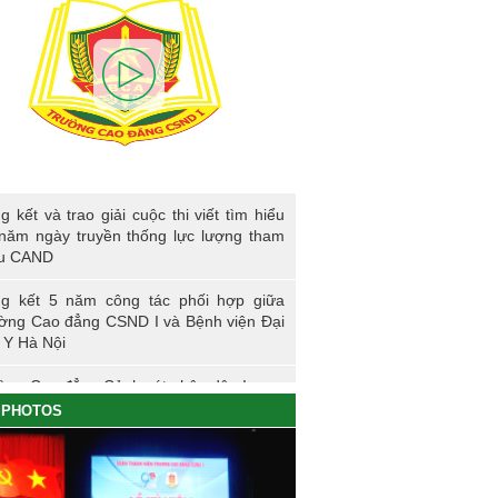
kết và trao giải cuộc thi viết tìm hiểu 80
g kết và trao giải cuộc thi viết tìm hiểu
ngày truyền thống lực lượng tham mưu
năm ngày truyền thống lực lượng tham
D
u CAND
g kết 5 năm công tác phối hợp giữa
ờng Cao đẳng CSND I và Bệnh viện Đại
 Y Hà Nội
ờng Cao đẳng Cảnh sát nhân dân I
PHOTOS
ng sự nhập học khoá K61S
g kết hoạt động thực tế đợt I - K60S