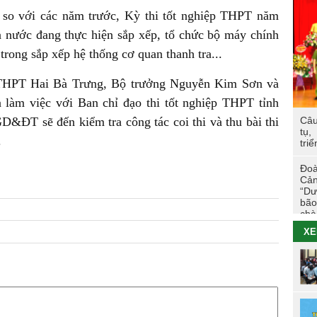
Các
so với các năm trước, Kỳ thi tốt nghiệp THPT năm
trư
ả nước đang thực hiện sắp xếp, tổ chức bộ máy chính
trong sắp xếp hệ thống cơ quan thanh tra...
TÔ
Hoạ
g THPT Hai Bà Trưng, Bộ trưởng Nguyễn Kim Sơn và
viê
àm việc với Ban chỉ đạo thi tốt nghiệp THPT tỉnh
Câu
&ĐT sẽ đến kiểm tra công tác coi thi và thu bài thi
Hội
tụ,
tác
.
triể
Cao
Đoà
Tuổ
Cản
tri
“Dư
bão
chà
Đo
XE
26/
Nhữ
đẳn
Tha
Chi