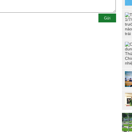
202
tuổ
dân
Đoà
CSN
“Đo
CAN
đức
phí
Hội
tài