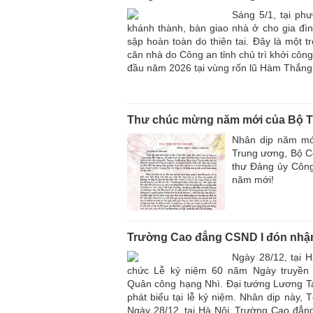
Sáng 5/1, tại ph
khánh thành, bàn giao nhà ở cho gia đìn
sập hoàn toàn do thiên tai. Đây là một 
căn nhà do Công an tỉnh chủ trì khởi côn
đầu năm 2026 tại vùng rốn lũ Hàm Thắng
Thư chúc mừng năm mới của Bộ 
Nhân dịp năm mớ
Trung ương, Bộ Cô
thư Đảng ủy Côn
năm mới!
Trường Cao đẳng CSND I đón nhậ
Ngày 28/12, tại 
chức Lễ kỷ niệm 60 năm Ngày truyền 
Quân công hạng Nhì. Đại tướng Lương Ta
phát biểu tại lễ kỷ niệm. Nhân dịp này
Ngày 28/12, tại Hà Nội, Trường Cao đẳn