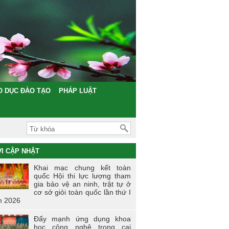
O DỤC ĐÀO TẠO
PHÁP LUẬT
I CẬP NHẬT
Khai mạc chung kết toàn
quốc Hội thi lực lượng tham
gia bảo vệ an ninh, trật tự ở
cơ sở giỏi toàn quốc lần thứ I
 2026
Đẩy mạnh ứng dụng khoa
học công nghệ trong cai