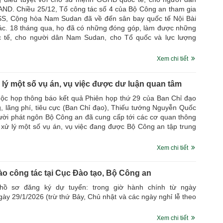
ND. Chiều 25/12, Tổ công tác số 4 của Bộ Công an tham gia
SS, Cộng hòa Nam Sudan đã về đến sân bay quốc tế Nội Bài
 tác. 18 tháng qua, họ đã có những đóng góp, làm được những
́c tế, cho người dân Nam Sudan, cho Tổ quốc và lực lượng
Xem chi tiết
 lý một số vụ án, vụ việc được dư luận quan tâm
uộc họp thông báo kết quả Phiên họp thứ 29 của Ban Chỉ đạo
 lãng phí, tiêu cực (Ban Chỉ đạo), Thiếu tướng Nguyễn Quốc
ời phát ngôn Bộ Công an đã cung cấp tới các cơ quan thông
a, xử lý một số vụ án, vụ việc đang được Bộ Công an tập trung
Xem chi tiết
o công tác tại Cục Đào tạo, Bộ Công an
hồ sơ đăng ký dự tuyển: trong giờ hành chính từ ngày
ày 29/1/2026 (trừ thứ Bảy, Chủ nhật và các ngày nghỉ lễ theo
Xem chi tiết