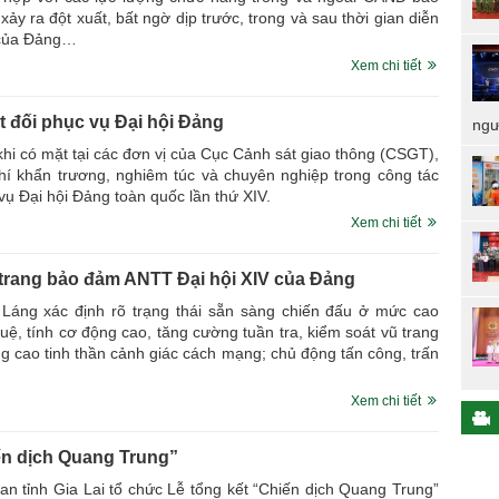
xảy ra đột xuất, bất ngờ dịp trước, trong và sau thời gian diễn
V của Đảng…
Xem chi tiết
 đối phục vụ Đại hội Đảng
ngư
hi có mặt tại các đơn vị của Cục Cảnh sát giao thông (CSGT),
í khẩn trương, nghiêm túc và chuyên nghiệp trong công tác
vụ Đại hội Đảng toàn quốc lần thứ XIV.
Xem chi tiết
trang bảo đảm ANTT Đại hội XIV của Đảng
áng xác định rõ trạng thái sẵn sàng chiến đấu ở mức cao
huệ, tính cơ động cao, tăng cường tuần tra, kiểm soát vũ trang
âng cao tinh thần cảnh giác cách mạng; chủ động tấn công, trấn
Xem chi tiết
iến dịch Quang Trung”
an tỉnh Gia Lai tổ chức Lễ tổng kết “Chiến dịch Quang Trung”