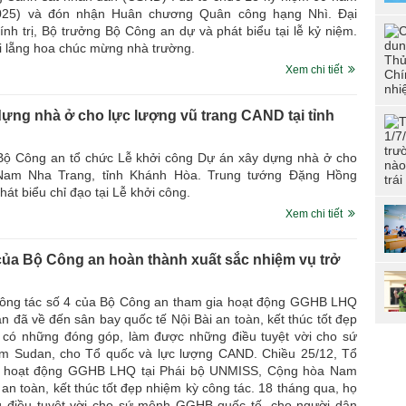
tuổ
/2025) và đón nhận Huân chương Quân công hạng Nhì. Đại
dân
 trị, Bộ trưởng Bộ Công an dự và phát biểu tại lễ kỷ niệm.
i lẵng hoa chúc mừng nhà trường.
Đoà
CSN
Xem chi tiết
“Đo
CAN
đức
ựng nhà ở cho lực lượng vũ trang CAND tại tỉnh
phí
Hội
Bộ Công an tổ chức Lễ khởi công Dự án xây dựng nhà ở cho
tài
Nam Nha Trang, tỉnh Khánh Hòa. Trung tướng Đặng Hồng
t biểu chỉ đạo tại Lễ khởi công.
Xem chi tiết
 của Bộ Công an hoàn thành xuất sắc nhiệm vụ trở
công tác số 4 của Bộ Công an tham gia hoạt động GGHB LHQ
 đã về đến sân bay quốc tế Nội Bài an toàn, kết thúc tốt đẹp
có những đóng góp, làm được những điều tuyệt vời cho sứ
am Sudan, cho Tổ quốc và lực lượng CAND. Chiều 25/12, Tổ
hoạt động GGHB LHQ tại Phái bộ UNMISS, Cộng hòa Nam
n toàn, kết thúc tốt đẹp nhiệm kỳ công tác. 18 tháng qua, họ
g điều tuyệt vời cho sứ mệnh GGHB quốc tế, cho người dân