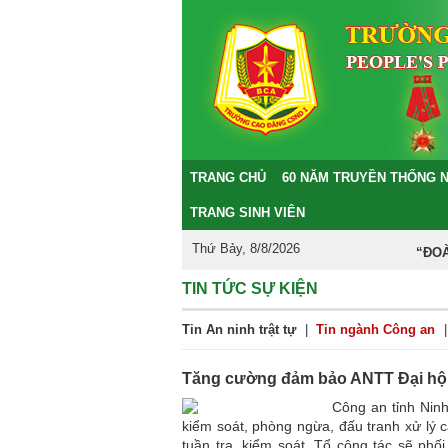
TRANG CHỦ
60 NĂM TRUYỀN THỐNG 
TRANG SINH VIÊN
Thứ Bảy, 8/8/2026
“ĐOÀN K
TIN TỨC SỰ KIỆN
Tin An ninh trật tự
|
Tin ngành Công an
|
Tăng cường đảm bảo ANTT Đại hội
Công an tỉnh Ninh
kiểm soát, phòng ngừa, đấu tranh xử lý c
tuần tra, kiểm soát, Tổ công tác sẽ ph