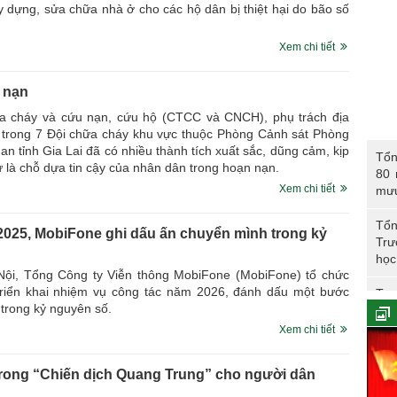
ây dựng, sửa chữa nhà ở cho các hộ dân bị thiệt hại do bão số
Xem chi tiết
 nạn
a cháy và cứu nạn, cứu hộ (CTCC và CNCH), phụ trách địa
1 trong 7 Đội chữa cháy khu vực thuộc Phòng Cảnh sát Phòng
Tổng 
 tỉnh Gia Lai đã có nhiều thành tích xuất sắc, dũng cảm, kịp
Tổn
năm 
sự là chỗ dựa tin cậy của nhân dân trong hoạn nạn.
80 
CAN
Xem chi tiết
mư
Tổn
2025, MobiFone ghi dấu ấn chuyển mình trong kỷ
Trư
học
 Nội, Tổng Công ty Viễn thông MobiFone (MobiFone) tổ chức
triển khai nhiệm vụ công tác năm 2026, đánh dấu một bước
Trư
rong kỷ nguyên số.
Phó
Xem chi tiết
Tổn
trong “Chiến dịch Quang Trung” cho người dân