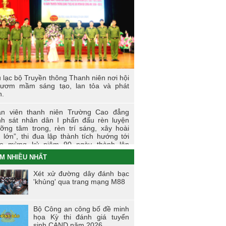
 sự kiện tiêu biểu của Tuổi trẻ Nhà
ờng năm học 2023-2024
I LÀM CÔNG AN XÃ
t động thực tế chính trị của cán bộ, học
n tại Hoà Bình
 lạc bộ Truyền thông Thanh niên nơi hội
 thi tìm hiểu, sáng kiến về phòng, chống
 ươm mầm sáng tạo, lan tỏa và phát
 hại của thuốc lá trong tuổi trẻ Trường
n.
 đẳng Cảnh sát nhân dân I
n viên thanh niên Trường Cao đẳng
i trẻ Trường Cao đẳng CSND I tích cực
h sát nhân dân I phấn đấu rèn luyện
ển khai đề án 06 của Chính phủ
ỡng tâm trong, rèn trí sáng, xây hoài
 lớn”, thi đua lập thành tích hướng tới
o mừng kỷ niệm 90 ngày thành lập
àn TNCS Hồ Chí Minh (26/3/1931 -
M NHIỀU NHẤT
3/2021)
Xét xử đường dây đánh bạc
ng dấu ấn của tuổi trẻ Trường Cao
'khủng' qua trang mạng M88
g Cảnh sát nhân dân I trong Tháng
nh niên 2021
Bộ Công an công bố đề minh
ến dịch tình nguyện mùa đông năm
họa Kỳ thi đánh giá tuyển
0 và Xuân biên cương năm 2021 trong
sinh CAND năm 2026