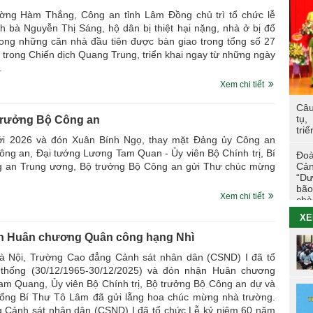
Các
trư
ường Hàm Thắng, Công an tỉnh Lâm Đồng chủ trì tổ chức lễ
h bà Nguyễn Thị Sáng, hộ dân bị thiệt hại nặng, nhà ở bị đổ
TÔ
trong những căn nhà đầu tiên được bàn giao trong tổng số 27
g trong Chiến dịch Quang Trung, triển khai ngay từ những ngày
.
Hoạ
viê
Xem chi tiết
Câu
Hội
tụ,
Trưởng Bộ Công an
tác
triể
Cao
i 2026 và đón Xuân Bính Ngọ, thay mặt Đảng ủy Công an
ng an, Đại tướng Lương Tam Quan - Ủy viên Bộ Chính trị, Bí
Đoà
Tuổ
Cản
g an Trung ương, Bộ trưởng Bộ Công an gửi Thư chúc mừng
tri
“Dư
bão
Xem chi tiết
chà
Đo
XE
26/
n Huân chương Quân công hạng Nhì
Nhữ
Hà Nội, Trường Cao đẳng Cảnh sát nhân dân (CSND) I đã tổ
đẳn
Tha
thống (30/12/1965-30/12/2025) và đón nhận Huân chương
m Quang, Ủy viên Bộ Chính trị, Bộ trưởng Bộ Công an dự và
Chi
, Tổng Bí Thư Tô Lâm đã gửi lẵng hoa chúc mừng nhà trường.
202
g Cảnh sát nhân dân (CSND) I đã tổ chức Lễ kỷ niệm 60 năm