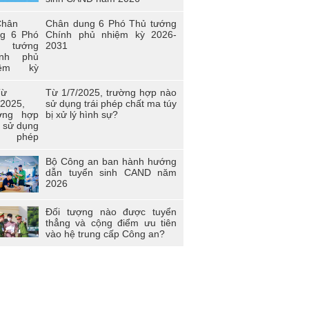
i trẻ Trường Cao đẳng Cảnh sát nhân
 I
Chân dung 6 Phó Thủ tướng
Chính phủ nhiệm kỳ 2026-
n viên công đoàn trường Cao đẳng
2031
D I đạt giải nhất toàn đoàn tại Hội thi
àn viên Công đoàn Tổng cục Chính trị
D học tập và làm theo tư tưởng, đạo
, phong cách Hồ Chí Minh” - khu vực
Từ 1/7/2025, trường hợp nào
a Bắc
sử dụng trái phép chất ma túy
bị xử lý hình sự?
 thi “Người chiến sĩ Cảnh sát thanh lịch,
 năng” lần thứ 2 năm 2017.
Bộ Công an ban hành hướng
dẫn tuyển sinh CAND năm
2026
Đối tượng nào được tuyển
thẳng và cộng điểm ưu tiên
vào hệ trung cấp Công an?