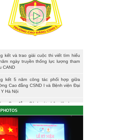
kết và trao giải cuộc thi viết tìm hiểu 80
g kết và trao giải cuộc thi viết tìm hiểu
ngày truyền thống lực lượng tham mưu
năm ngày truyền thống lực lượng tham
D
u CAND
g kết 5 năm công tác phối hợp giữa
ờng Cao đẳng CSND I và Bệnh viện Đại
 Y Hà Nội
ờng Cao đẳng Cảnh sát nhân dân I
PHOTOS
ng sự nhập học khoá K61S
g kết hoạt động thực tế đợt I - K60S