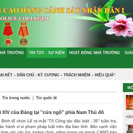
NHÀ TRƯỜNG
TIN TỨC - SỰ KIỆN
HOẠT ĐỘNG NHÀ TRƯỜNG
GIÁ
ẾT – DÂN CHỦ - KỶ CƯƠNG – TRÁCH NHIỆM – HIỆU QUẢ”
MỚ
Tin trong nước
|
Tin quốc tế
 XIV của Đảng tại "cửa ngõ" phía Nam Thủ đô
năm
 Bình tổ chức Lễ ra mắt “Tổ Công tác đặc biệt - 35” tuần tra,
ác hành vi vi phạm pháp luật trên địa bàn tỉnh. Bên cạnh việc
ối hợp với các lực lượng chức năng trong và ngoài CAND bảo