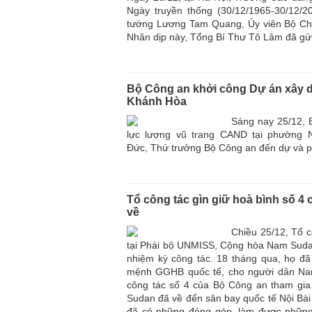
Ngày truyền thống (30/12/1965-30/12
tướng Lương Tam Quang, Ủy viên Bộ Chính
Nhân dịp này, Tổng Bí Thư Tô Lâm đã gử
Bộ Công an khởi công Dự án xây d
Khánh Hòa
Sáng nay 25/12, 
lực lượng vũ trang CAND tại phường 
Đức, Thứ trưởng Bộ Công an đến dự và phá
Tổ công tác gìn giữ hoà bình số 4
về
Chiều 25/12, Tổ 
tại Phái bộ UNMISS, Cộng hòa Nam Sudan
nhiệm kỳ công tác. 18 tháng qua, họ đã 
mệnh GGHB quốc tế, cho người dân N
công tác số 4 của Bộ Công an tham gia 
Sudan đã về đến sân bay quốc tế Nội Bài a
đã có những đóng góp, làm được nhữn