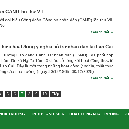
àn CAND lần thứ VII
hội đại biểu Công đoàn Công an nhân dân (CAND) lần thứ VII,
Nội.
Xem chi tiết
iều hoạt động ý nghĩa hỗ trợ nhân dân tại Lào Cai
, Trường Cao đẳng Cảnh sát nhân dân (CSND) I đã phối hợp
 nhân dân xã Nghĩa Tâm tổ chức Lễ tổng kết hoạt động thực tế
Lào Cai. Đây là một trong những hoạt động ý nghĩa, thiết thực
ống của nhà trường (ngày 30/12/1965- 30/12/2025).
Xem chi tiết
4
5
6
7
8
9
10
Tiếp
 NHÀ TRƯỜNG
TIN TỨC - SỰ KIỆN
HOẠT ĐỘNG NHÀ TRƯỜNG
GI