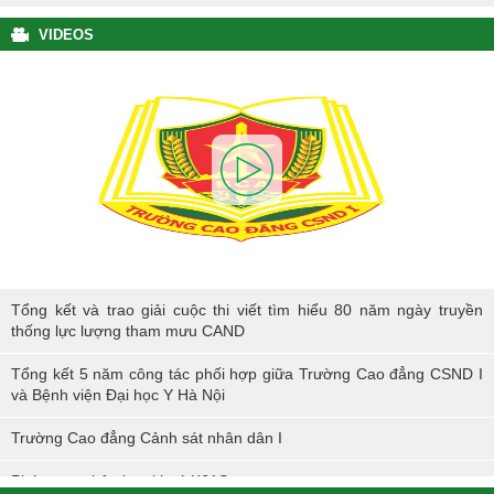
VIDEOS
Tổng kết và trao giải cuộc thi viết tìm hiểu 80 năm ngày truyền thống
Tổng kết và trao giải cuộc thi viết tìm hiểu 80 năm ngày truyền
lực lượng tham mưu CAND
thống lực lượng tham mưu CAND
Tổng kết 5 năm công tác phối hợp giữa Trường Cao đẳng CSND I
và Bệnh viện Đại học Y Hà Nội
Trường Cao đẳng Cảnh sát nhân dân I
Phóng sự nhập học khoá K61S