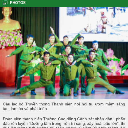
PHOTOS
Tổng kết hoạt động thực tế đợt I - K60S
Các sự kiện tiêu biểu của Tuổi trẻ Nhà trường năm học 2023-2024
TÔI LÀM CÔNG AN XÃ
Hoạt động thực tế chính trị của cán bộ, học viên tại Hoà Bình
Hội thi tìm hiểu, sáng kiến về phòng, chống tác hại của thuốc lá
trong tuổi trẻ Trường Cao đẳng Cảnh sát nhân dân I
Tuổi trẻ Trường Cao đẳng CSND I tích cực triển khai đề án 06 của
Chính phủ
Câu lạc bộ Truyền thông Thanh niên nơi hội tụ, ươm mầm sáng
tạo, lan tỏa và phát triển.
Đoàn viên thanh niên Trường Cao đẳng Cảnh sát nhân dân I phấn
đấu rèn luyện “Dưỡng tâm trong, rèn trí sáng, xây hoài bão lớn”, thi
đua lập thành tích hướng tới chào mừng kỷ niệm 90 ngày thành lập