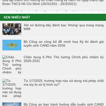
Đoàn TNCS Hồ Chí Minh (26/3/1931 - 26/3/2021)
Những dấu ấn của tuổi trẻ Trường Cao đẳng Cảnh sát nhân dân I
trong Tháng Thanh niên 2021
XEM NHIỀU NHẤT
Chiến dịch tình nguyện mùa đông năm 2020 và Xuân biên cương
Xét xử đường dây đánh bạc 'khủng' qua trang mạng
năm 2021 trong tuổi trẻ Trường Cao đẳng Cảnh sát nhân dân I
M88
Đoàn viên công đoàn trường Cao đẳng CSND I đạt giải nhất toàn
đoàn tại Hội thi “Đoàn viên Công đoàn Tổng cục Chính trị CAND
Bộ Công an công bố đề minh họa Kỳ thi đánh giá
học tập và làm theo tư tưởng, đạo đức, phong cách Hồ Chí Minh” -
tuyển sinh CAND năm 2026
khu vực phía Bắc
Hội thi “Người chiến sĩ Cảnh sát thanh lịch, tài năng” lần thứ 2 năm
Chân dung 6 Phó Thủ tướng Chính phủ nhiệm kỳ
2017.
2026-2031
Từ 1/7/2025, trường hợp nào sử dụng trái phép chất
ma túy bị xử lý hình sự?
Bộ Công an ban hành hướng dẫn tuyển sinh CAND