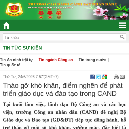
“ĐOÀN KẾT – DÂN CHỦ - KỶ CƯƠNG – TRÁCH NHIỆ
TIN TỨC SỰ KIỆN
Tin An ninh trật tự
|
Tin ngành Công an
|
Tin trong nước
|
Tin quốc tế
Thứ Tư, 24/6/2026 7:57'(GMT+7)
Tháo gỡ khó khăn, điểm nghẽn để phát
triển giáo dục và đào tạo trong CAND
Tại buổi làm việc, lãnh đạo Bộ Công an và các học
viện, trường Công an nhân dân (CAND) đề nghị Bộ
Giáo dục và Đào tạo (GD&ĐT) tiếp tục đồng hành, hỗ
trợ tháo gỡ một số khó khăn, vướng mắc, đặc biệt là