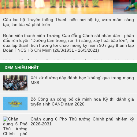
Câu lạc bộ Truyền thông Thanh niên nơi hội tụ, ươm mầm sáng
tạo, lan tỏa và phát triển.
Đoàn viên thanh niên Trường Cao đẳng Cảnh sát nhân dân I phấn
đấu rèn luyện “Dưỡng tâm trong, rèn trí sáng, xây hoài bão lớn”, thi
đua lập thành tích hướng tới chào mừng kỷ niệm 90 ngày thành lập
Đoàn TNCS Hồ Chí Minh (26/3/1931 - 26/3/2021)
Những dấu ấn của tuổi trẻ Trường Cao đẳng Cảnh sát nhân dân I
trong Tháng Thanh niên 2021
XEM NHIỀU NHẤT
Chiến dịch tình nguyện mùa đông năm 2020 và Xuân biên cương
Xét xử đường dây đánh bạc 'khủng' qua trang mạng
năm 2021 trong tuổi trẻ Trường Cao đẳng Cảnh sát nhân dân I
M88
Đoàn viên công đoàn trường Cao đẳng CSND I đạt giải nhất toàn
đoàn tại Hội thi “Đoàn viên Công đoàn Tổng cục Chính trị CAND
Bộ Công an công bố đề minh họa Kỳ thi đánh giá
học tập và làm theo tư tưởng, đạo đức, phong cách Hồ Chí Minh” -
tuyển sinh CAND năm 2026
khu vực phía Bắc
Hội thi “Người chiến sĩ Cảnh sát thanh lịch, tài năng” lần thứ 2 năm
Chân dung 6 Phó Thủ tướng Chính phủ nhiệm kỳ
2017.
2026-2031