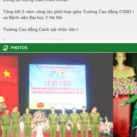
Tổng kết 5 năm công tác phối hợp giữa Trường Cao đẳng CSND I
và Bệnh viện Đại học Y Hà Nội
Trường Cao đẳng Cảnh sát nhân dân I
Phóng sự nhập học khoá K61S
PHOTOS
Tổng kết hoạt động thực tế đợt I - K60S
Các sự kiện tiêu biểu của Tuổi trẻ Nhà trường năm học 2023-2024
TÔI LÀM CÔNG AN XÃ
Hoạt động thực tế chính trị của cán bộ, học viên tại Hoà Bình
Hội thi tìm hiểu, sáng kiến về phòng, chống tác hại của thuốc lá
trong tuổi trẻ Trường Cao đẳng Cảnh sát nhân dân I
Tuổi trẻ Trường Cao đẳng CSND I tích cực triển khai đề án 06 của
Chính phủ