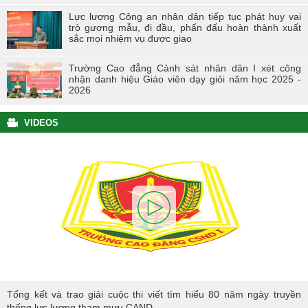
Lực lượng Công an nhân dân tiếp tục phát huy vai
trò gương mẫu, đi đầu, phấn đấu hoàn thành xuất
sắc mọi nhiệm vụ được giao
Trường Cao đẳng Cảnh sát nhân dân I xét công
nhận danh hiệu Giáo viên dạy giỏi năm học 2025 -
2026
VIDEOS
Tổng kết và trao giải cuộc thi viết tìm hiểu 80 năm ngày truyền thống
Tổng kết và trao giải cuộc thi viết tìm hiểu 80 năm ngày truyền
lực lượng tham mưu CAND
thống lực lượng tham mưu CAND