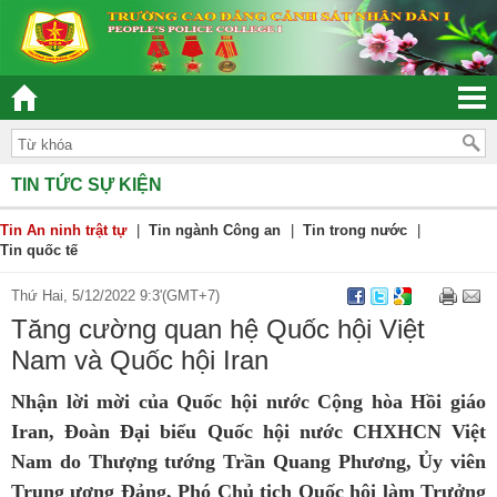
“ĐOÀN KẾT – DÂN CHỦ - KỶ CƯƠNG – TRÁCH NH
TIN TỨC SỰ KIỆN
Tin An ninh trật tự
|
Tin ngành Công an
|
Tin trong nước
|
Tin quốc tế
Thứ Hai, 5/12/2022 9:3'(GMT+7)
Tăng cường quan hệ Quốc hội Việt
Nam và Quốc hội Iran
Nhận lời mời của Quốc hội nước Cộng hòa Hồi giáo
Iran, Đoàn Đại biểu Quốc hội nước CHXHCN Việt
Nam do Thượng tướng Trần Quang Phương, Ủy viên
Trung ương Đảng, Phó Chủ tịch Quốc hội làm Trưởng