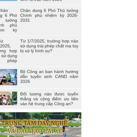
i trẻ Trường Cao đẳng Cảnh sát nhân
 I
Chân dung 6 Phó Thủ tướng
Chính phủ nhiệm kỳ 2026-
n viên công đoàn trường Cao đẳng
2031
D I đạt giải nhất toàn đoàn tại Hội thi
àn viên Công đoàn Tổng cục Chính trị
D học tập và làm theo tư tưởng, đạo
, phong cách Hồ Chí Minh” - khu vực
Từ 1/7/2025, trường hợp nào
a Bắc
sử dụng trái phép chất ma túy
bị xử lý hình sự?
 thi “Người chiến sĩ Cảnh sát thanh lịch,
 năng” lần thứ 2 năm 2017.
Bộ Công an ban hành hướng
dẫn tuyển sinh CAND năm
2026
Đối tượng nào được tuyển
thẳng và cộng điểm ưu tiên
vào hệ trung cấp Công an?