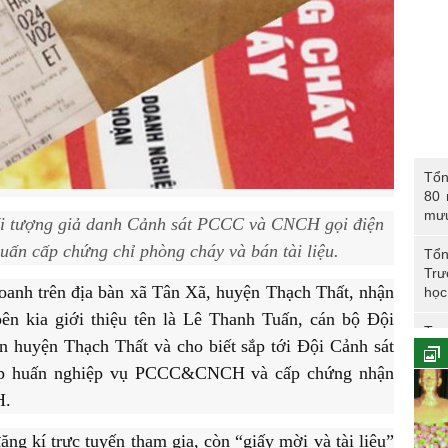
Tổng 
Tổn
năm 
80 
CAN
mư
ối tượng giả danh Cảnh sát PCCC và CNCH gọi điện
huấn cấp chứng chỉ phòng cháy và bán tài liệu.
Tổn
Trư
oanh trên địa bàn xã Tân Xã, huyện Thạch Thất, nhận
học
ên kia giới thiệu tên là Lê Thanh Tuấn, cán bộ Đội
Trư
huyện Thạch Thất và cho biết sắp tới Đội Cảnh sát
Phó
ập huấn nghiệp vụ PCCC&CNCH và cấp chứng nhận
H.
Tổn
ăng kí trực tuyến tham gia, còn “giấy mời và tài liệu”