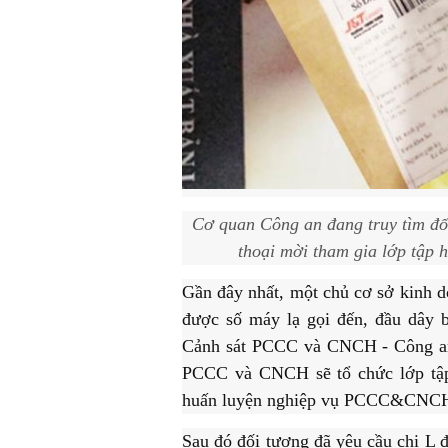
Cơ quan Công an đang truy tìm đ
thoại mời tham gia lớp tập 
Gần đây nhất, một chủ cơ sở kinh d
được số máy lạ gọi đến, đầu dây b
Cảnh sát PCCC và CNCH - Công an 
PCCC và CNCH sẽ tổ chức lớp t
huấn luyện nghiệp vụ PCCC&CNC
Sau đó đối tượng đã yêu cầu chị L đ