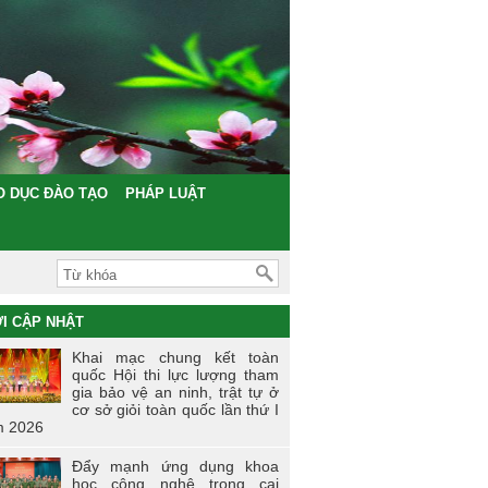
O DỤC ĐÀO TẠO
PHÁP LUẬT
I CẬP NHẬT
Khai mạc chung kết toàn
quốc Hội thi lực lượng tham
gia bảo vệ an ninh, trật tự ở
cơ sở giỏi toàn quốc lần thứ I
 2026
Đẩy mạnh ứng dụng khoa
học công nghệ trong cai