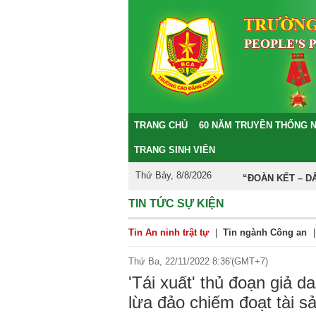
TRANG CHỦ
60 NĂM TRUYỀN THỐNG 
TRANG SINH VIÊN
Thứ Bảy, 8/8/2026
“ĐOÀN KẾT – DÂN CH
TIN TỨC SỰ KIỆN
Tin An ninh trật tự
|
Tin ngành Công an
|
Thứ Ba, 22/11/2022 8:36'(GMT+7)
'Tái xuất' thủ đoạn giả 
lừa đảo chiếm đoạt tài s