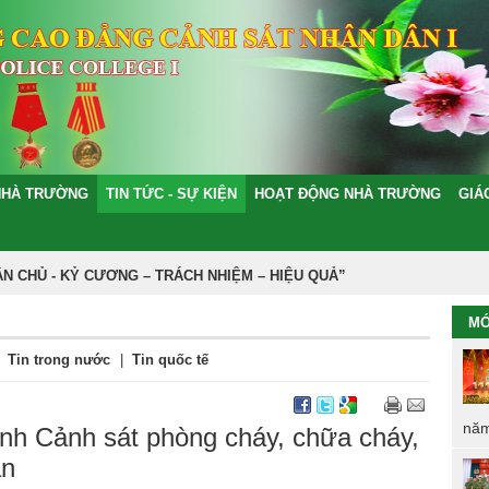
NHÀ TRƯỜNG
TIN TỨC - SỰ KIỆN
HOẠT ĐỘNG NHÀ TRƯỜNG
GIÁ
Ủ - KỶ CƯƠNG – TRÁCH NHIỆM – HIỆU QUẢ”
MỚ
Tin trong nước
|
Tin quốc tế
năm
danh Cảnh sát phòng cháy, chữa cháy,
ản