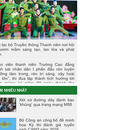
 sự kiện tiêu biểu của Tuổi trẻ Nhà
ờng năm học 2023-2024
I LÀM CÔNG AN XÃ
t động thực tế chính trị của cán bộ, học
n tại Hoà Bình
 lạc bộ Truyền thông Thanh niên nơi hội
 thi tìm hiểu, sáng kiến về phòng, chống
 ươm mầm sáng tạo, lan tỏa và phát
 hại của thuốc lá trong tuổi trẻ Trường
n.
 đẳng Cảnh sát nhân dân I
n viên thanh niên Trường Cao đẳng
i trẻ Trường Cao đẳng CSND I tích cực
h sát nhân dân I phấn đấu rèn luyện
ển khai đề án 06 của Chính phủ
ỡng tâm trong, rèn trí sáng, xây hoài
 lớn”, thi đua lập thành tích hướng tới
o mừng kỷ niệm 90 ngày thành lập
àn TNCS Hồ Chí Minh (26/3/1931 -
M NHIỀU NHẤT
3/2021)
Xét xử đường dây đánh bạc
ng dấu ấn của tuổi trẻ Trường Cao
'khủng' qua trang mạng M88
g Cảnh sát nhân dân I trong Tháng
nh niên 2021
Bộ Công an công bố đề minh
ến dịch tình nguyện mùa đông năm
họa Kỳ thi đánh giá tuyển
0 và Xuân biên cương năm 2021 trong
sinh CAND năm 2026