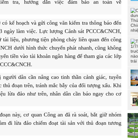
kiểm tra, hướng dẫn việc đảm bảo an toàn về
tuổ
dân
Đoà
 có kế hoạch và gửi công văn kiểm tra thông báo đến
CSN
“Đo
c 3 ngày làm việc. Lực lượng Cảnh sát PCCC&CNCH,
CAN
đức
 tài liệu, phương tiện phòng cháy liên quan đến công
phí
NCH dưới hình thức chuyển phát nhanh, cũng không
Hội
yển tiền vào tài khoản ngân hàng để tham gia các lớp
tài
về PCCC&CNCH.
người dân cần nâng cao tinh thần cảnh giác, tuyên
c thủ đoạn trên, tránh mắc bẫy của đối tượng xấu. Khi
iệu lừa đảo như trên, nhân dân cần báo ngay cho cơ
đoạn này, cơ quan Công an đã rà soát, bắt giữ nhóm
àm đi lừa đảo chiếm đoạt tài sản với thủ đoạn tương