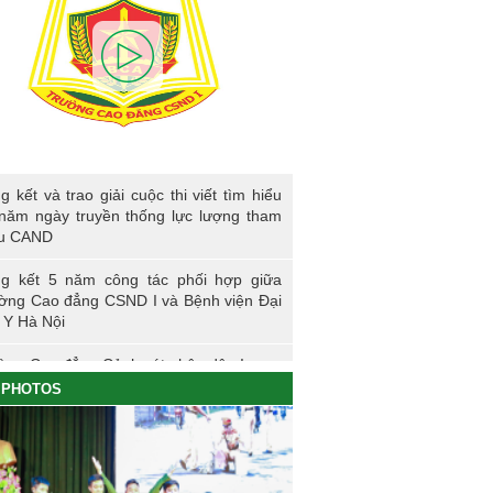
kết và trao giải cuộc thi viết tìm hiểu 80
g kết và trao giải cuộc thi viết tìm hiểu
ngày truyền thống lực lượng tham mưu
năm ngày truyền thống lực lượng tham
D
u CAND
g kết 5 năm công tác phối hợp giữa
ờng Cao đẳng CSND I và Bệnh viện Đại
 Y Hà Nội
ờng Cao đẳng Cảnh sát nhân dân I
PHOTOS
ng sự nhập học khoá K61S
g kết hoạt động thực tế đợt I - K60S