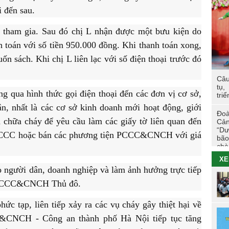
Các
i đến sau.
trư
TÔ
ý tham gia. Sau đó chị L nhận được một bưu kiện do
 toán với số tiền 950.000 đồng. Khi thanh toán xong,
Hoạ
uốn sách. Khi chị L liên lạc với số điện thoại trước đó
viê
Câu
Hội
tụ,
tác
g qua hình thức gọi điện thoại đến các đơn vị cơ sở,
triể
Cao
n, nhất là các cơ sở kinh doanh mới hoạt động, giới
Đoà
Tuổ
 chữa cháy để yêu cầu làm các giấy tờ liên quan đến
Cản
tri
“Dư
u PCCC hoặc bán các phương tiện PCCC&CNCH với giá
bão
chà
Đo
XE
26/
 người dân, doanh nghiệp và làm ảnh hưởng trực tiếp
Nhữ
át PCCC&CNCH Thủ đô.
đẳn
Tha
hức tạp, liên tiếp xảy ra các vụ cháy gây thiệt hại về
Chi
C&CNCH - Công an thành phố Hà Nội tiếp tục tăng
202