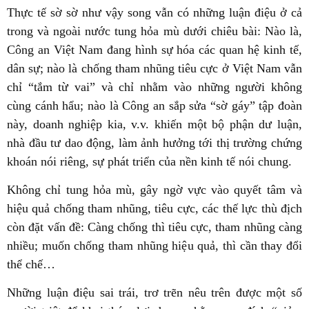
Thực tế sờ sờ như vậy song vẫn có những luận điệu ở cả
trong và ngoài nước tung hỏa mù dưới chiêu bài: Nào là,
Công an Việt Nam đang hình sự hóa các quan hệ kinh tế,
dân sự; nào là chống tham nhũng tiêu cực ở Việt Nam vẫn
chỉ “tắm từ vai” và chỉ nhằm vào những người không
cùng cánh hẩu; nào là Công an sắp sửa “sờ gáy” tập đoàn
này, doanh nghiệp kia, v.v. khiến một bộ phận dư luận,
nhà đầu tư dao động, làm ảnh hưởng tới thị trường chứng
khoán nói riêng, sự phát triển của nền kinh tế nói chung.
Không chỉ tung hỏa mù, gây ngờ vực vào quyết tâm và
hiệu quả chống tham nhũng, tiêu cực, các thế lực thù địch
còn đặt vấn đề: Càng chống thì tiêu cực, tham nhũng càng
nhiều; muốn chống tham nhũng hiệu quả, thì cần thay đổi
thể chế…
Những luận điệu sai trái, trơ trẽn nêu trên được một số