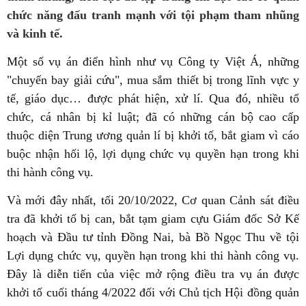
chức năng đấu tranh mạnh với tội phạm tham nhũng
và kinh tế.
Một số vụ án điển hình như vụ Công ty Việt Á, những
"chuyến bay giải cứu", mua sắm thiết bị trong lĩnh vực y
tế, giáo dục… được phát hiện, xử lí. Qua đó, nhiều tổ
chức, cá nhân bị kỉ luật; đã có những cán bộ cao cấp
thuộc diện Trung ương quản lí bị khởi tố, bắt giam vì cáo
buộc nhận hối lộ, lợi dụng chức vụ quyền hạn trong khi
thi hành công vụ.
Và mới đây nhất, tối 20/10/2022, Cơ quan Cảnh sát điều
tra đã khởi tố bị can, bắt tạm giam cựu Giám đốc Sở Kế
hoạch và Đầu tư tỉnh Đồng Nai, bà Bồ Ngọc Thu về tội
Lợi dụng chức vụ, quyền hạn trong khi thi hành công vụ.
Đây là diễn tiến của việc mở rộng điều tra vụ án được
khởi tố cuối tháng 4/2022 đối với Chủ tịch Hội đồng quản