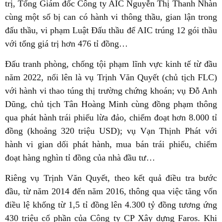
trị, Tổng Giám đốc Công ty AIC Nguyễn Thị Thanh Nhàn
cùng một số bị can có hành vi thông thầu, gian lận trong
đấu thầu, vi phạm Luật Đấu thầu để AIC trúng 12 gói thầu
với tổng giá trị hơn 476 tỉ đồng…
Đấu tranh phòng, chống tội phạm lĩnh vực kinh tế từ đầu
năm 2022, nổi lên là vụ Trịnh Văn Quyết (chủ tịch FLC)
với hành vi thao túng thị trường chứng khoán; vụ Đỗ Anh
Dũng, chủ tịch Tân Hoàng Minh cùng đồng phạm thông
qua phát hành trái phiếu lừa đảo, chiếm đoạt hơn 8.000 tỉ
đồng (khoảng 320 triệu USD); vụ Vạn Thịnh Phát với
hành vi gian dối phát hành, mua bán trái phiếu, chiếm
đoạt hàng nghìn tỉ đồng của nhà đầu tư…
Riêng vụ Trịnh Văn Quyết, theo kết quả điều tra bước
đầu, từ năm 2014 đến năm 2016, thông qua việc tăng vốn
điều lệ khống từ 1,5 tỉ đồng lên 4.300 tỷ đồng tương ứng
430 triệu cổ phần của Công ty CP Xây dựng Faros. Khi