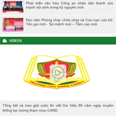
Phát triển văn hóa Công an nhân dân thành sức
mạnh nội sinh trong kỷ nguyên mới
Học viện Phòng cháy chữa cháy và Cứu nạn cứu hộ:
Tên gọi mới - Sứ mệnh mới – Tầm cao mới
VIDEOS
Tổng kết và trao giải cuộc thi viết tìm hiểu 80 năm ngày truyền thống
Tổng kết và trao giải cuộc thi viết tìm hiểu 80 năm ngày truyền
lực lượng tham mưu CAND
thống lực lượng tham mưu CAND