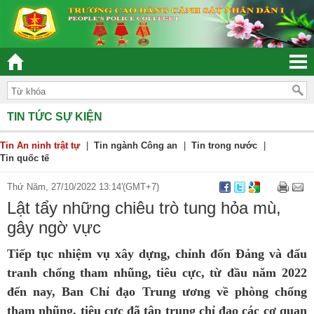
 – DÂN CHỦ - KỶ CƯƠNG – TRÁCH NHIỆM – HIỆU QUẢ”
TIN TỨC SỰ KIỆN
Tin An ninh trật tự
|
Tin ngành Công an
|
Tin trong nước
|
Tin quốc tế
Thứ Năm, 27/10/2022 13:14'(GMT+7)
Lật tẩy những chiêu trò tung hỏa mù,
gây ngờ vực
Tiếp tục nhiệm vụ xây dựng, chỉnh đốn Đảng và đấu
tranh chống tham nhũng, tiêu cực, từ đầu năm 2022
đến nay, Ban Chỉ đạo Trung ương về phòng chống
tham nhũng, tiêu cực đã tập trung chỉ đạo các cơ quan