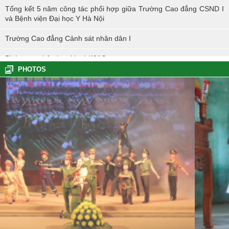
Tổng kết 5 năm công tác phối hợp giữa Trường Cao đẳng CSND I
và Bệnh viện Đại học Y Hà Nội
Trường Cao đẳng Cảnh sát nhân dân I
Phóng sự nhập học khoá K61S
PHOTOS
Tổng kết hoạt động thực tế đợt I - K60S
Các sự kiện tiêu biểu của Tuổi trẻ Nhà trường năm học 2023-2024
TÔI LÀM CÔNG AN XÃ
Hoạt động thực tế chính trị của cán bộ, học viên tại Hoà Bình
Hội thi tìm hiểu, sáng kiến về phòng, chống tác hại của thuốc lá
trong tuổi trẻ Trường Cao đẳng Cảnh sát nhân dân I
Tuổi trẻ Trường Cao đẳng CSND I tích cực triển khai đề án 06 của
Chính phủ