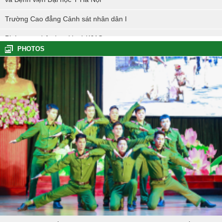
Trường Cao đẳng Cảnh sát nhân dân I
Phóng sự nhập học khoá K61S
PHOTOS
Tổng kết hoạt động thực tế đợt I - K60S
Các sự kiện tiêu biểu của Tuổi trẻ Nhà trường năm học 2023-2024
TÔI LÀM CÔNG AN XÃ
Hoạt động thực tế chính trị của cán bộ, học viên tại Hoà Bình
Hội thi tìm hiểu, sáng kiến về phòng, chống tác hại của thuốc lá
trong tuổi trẻ Trường Cao đẳng Cảnh sát nhân dân I
Tuổi trẻ Trường Cao đẳng CSND I tích cực triển khai đề án 06 của
Chính phủ