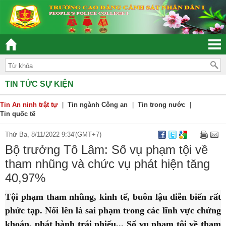
“ĐOÀN KẾT – DÂN CHỦ - KỶ CƯƠNG – TRÁC
TIN TỨC SỰ KIỆN
Tin An ninh trật tự
|
Tin ngành Công an
|
Tin trong nước
|
Tin quốc tế
Thứ Ba, 8/11/2022 9:34'(GMT+7)
Bộ trưởng Tô Lâm: Số vụ phạm tội về
tham nhũng và chức vụ phát hiện tăng
40,97%
Tội phạm tham nhũng, kinh tế, buôn lậu diễn biến rất
phức tạp. Nổi lên là sai phạm trong các lĩnh vực chứng
khoán, phát hành trái phiếu... Số vụ phạm tội về tham