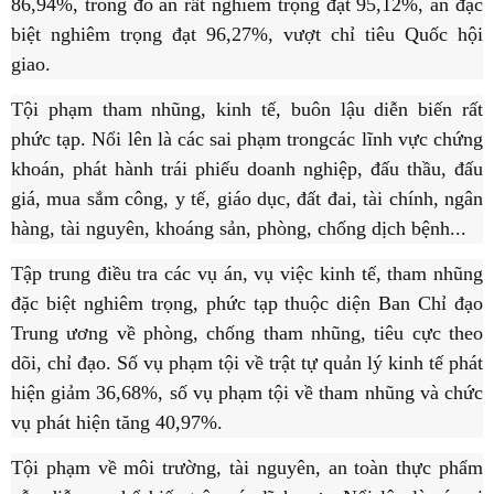
86,94%, trong đó án rất nghiêm trọng đạt 95,12%, án đặc
biệt nghiêm trọng đạt 96,27%, vượt chỉ tiêu Quốc hội
giao.
Tội phạm tham nhũng, kinh tế, buôn lậu diễn biến rất
phức tạp. Nổi lên là các sai phạm trongcác lĩnh vực chứng
khoán, phát hành trái phiếu doanh nghiệp, đấu thầu, đấu
giá, mua sắm công, y tế, giáo dục, đất đai, tài chính, ngân
hàng, tài nguyên, khoáng sản, phòng, chống dịch bệnh...
Tập trung điều tra các vụ án, vụ việc kinh tế, tham nhũng
đặc biệt nghiêm trọng, phức tạp thuộc diện Ban Chỉ đạo
Trung ương về phòng, chống tham nhũng, tiêu cực theo
dõi, chỉ đạo. Số vụ phạm tội về trật tự quản lý kinh tế phát
hiện giảm 36,68%, số vụ phạm tội về tham nhũng và chức
vụ phát hiện tăng 40,97%.
Tội phạm về môi trường, tài nguyên, an toàn thực phẩm