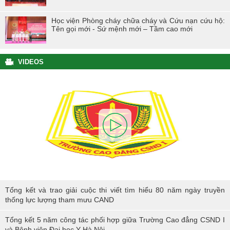
Học viện Phòng cháy chữa cháy và Cứu nạn cứu hộ:
Tên gọi mới - Sứ mệnh mới – Tầm cao mới
VIDEOS
Tổng kết và trao giải cuộc thi viết tìm hiểu 80 năm ngày truyền thống
Tổng kết và trao giải cuộc thi viết tìm hiểu 80 năm ngày truyền
lực lượng tham mưu CAND
thống lực lượng tham mưu CAND
Tổng kết 5 năm công tác phối hợp giữa Trường Cao đẳng CSND I
và Bệnh viện Đại học Y Hà Nội