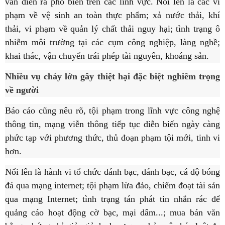
vẫn diễn ra phổ biến trên các lĩnh vực. Nổi lên là các vi
phạm về vệ sinh an toàn thực phẩm; xả nước thải, khí
thải, vi phạm về quản lý chất thải nguy hại; tình trạng ô
nhiễm môi trường tại các cụm công nghiệp, làng nghề;
khai thác, vận chuyển trái phép tài nguyên, khoáng sản.
Nhiều vụ cháy lớn gây thiệt hại đặc biệt nghiêm trọng
về người
Báo cáo cũng nêu rõ, tội phạm trong lĩnh vực công nghệ
thông tin, mạng viễn thông tiếp tục diễn biến ngày càng
phức tạp với phương thức, thủ đoạn phạm tội mới, tinh vi
hơn.
Nổi lên là hành vi tổ chức đánh bạc, đánh bạc, cá độ bóng
đá qua mạng internet; tội phạm lừa đảo, chiếm đoạt tài sản
qua mạng Internet; tình trạng tán phát tin nhắn rác để
quảng cáo hoạt động cờ bạc, mại dâm...; mua bán văn