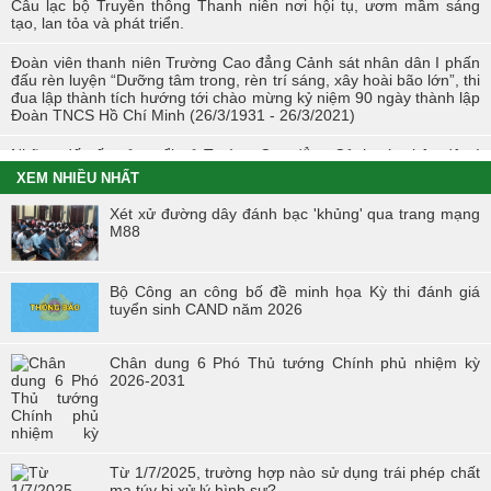
Câu lạc bộ Truyền thông Thanh niên nơi hội tụ, ươm mầm sáng
tạo, lan tỏa và phát triển.
Đoàn viên thanh niên Trường Cao đẳng Cảnh sát nhân dân I phấn
đấu rèn luyện “Dưỡng tâm trong, rèn trí sáng, xây hoài bão lớn”, thi
đua lập thành tích hướng tới chào mừng kỷ niệm 90 ngày thành lập
Đoàn TNCS Hồ Chí Minh (26/3/1931 - 26/3/2021)
Những dấu ấn của tuổi trẻ Trường Cao đẳng Cảnh sát nhân dân I
trong Tháng Thanh niên 2021
XEM NHIỀU NHẤT
Chiến dịch tình nguyện mùa đông năm 2020 và Xuân biên cương
Xét xử đường dây đánh bạc 'khủng' qua trang mạng
năm 2021 trong tuổi trẻ Trường Cao đẳng Cảnh sát nhân dân I
M88
Đoàn viên công đoàn trường Cao đẳng CSND I đạt giải nhất toàn
đoàn tại Hội thi “Đoàn viên Công đoàn Tổng cục Chính trị CAND
Bộ Công an công bố đề minh họa Kỳ thi đánh giá
học tập và làm theo tư tưởng, đạo đức, phong cách Hồ Chí Minh” -
tuyển sinh CAND năm 2026
khu vực phía Bắc
Hội thi “Người chiến sĩ Cảnh sát thanh lịch, tài năng” lần thứ 2 năm
Chân dung 6 Phó Thủ tướng Chính phủ nhiệm kỳ
2017.
2026-2031
Từ 1/7/2025, trường hợp nào sử dụng trái phép chất
ma túy bị xử lý hình sự?