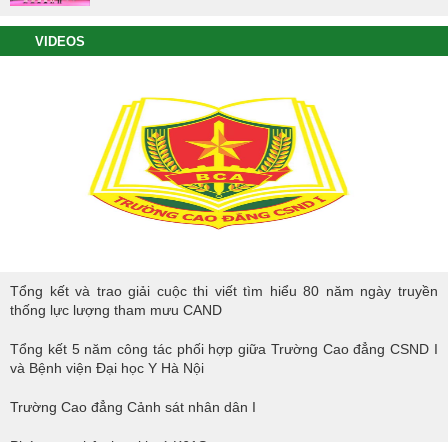
VIDEOS
Tổng kết và trao giải cuộc thi viết tìm hiểu 80 năm ngày truyền thống
Tổng kết và trao giải cuộc thi viết tìm hiểu 80 năm ngày truyền
lực lượng tham mưu CAND
thống lực lượng tham mưu CAND
Tổng kết 5 năm công tác phối hợp giữa Trường Cao đẳng CSND I
và Bệnh viện Đại học Y Hà Nội
Trường Cao đẳng Cảnh sát nhân dân I
Phóng sự nhập học khoá K61S