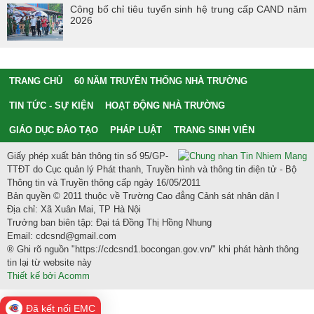
Công bố chỉ tiêu tuyển sinh hệ trung cấp CAND năm
2026
TRANG CHỦ
60 NĂM TRUYỀN THỐNG NHÀ TRƯỜNG
TIN TỨC - SỰ KIỆN
HOẠT ĐỘNG NHÀ TRƯỜNG
GIÁO DỤC ĐÀO TẠO
PHÁP LUẬT
TRANG SINH VIÊN
Giấy phép xuất bản thông tin số 95/GP-
TTĐT do Cục quản lý Phát thanh, Truyền hình và thông tin điện tử - Bộ
Thông tin và Truyền thông cấp ngày 16/05/2011
Bản quyền © 2011 thuộc về Trường Cao đẳng Cảnh sát nhân dân I
Địa chỉ: Xã Xuân Mai, TP Hà Nội
Trưởng ban biên tập: Đại tá Đồng Thị Hồng Nhung
Email: cdcsnd@gmail.com
® Ghi rõ nguồn "https://cdcsnd1.bocongan.gov.vn/" khi phát hành thông
tin lại từ website này
Thiết kế bởi Acomm
Đã kết nối EMC