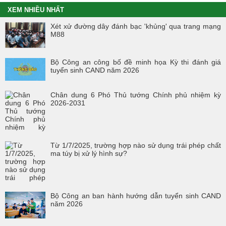
XEM NHIỀU NHẤT
Tổng kết hoạt động thực tế đợt I - K60S
Xét xử đường dây đánh bạc 'khủng' qua trang mạng
M88
Các sự kiện tiêu biểu của Tuổi trẻ Nhà trường năm học 2023-2024
TÔI LÀM CÔNG AN XÃ
Bộ Công an công bố đề minh họa Kỳ thi đánh giá
tuyển sinh CAND năm 2026
Hoạt động thực tế chính trị của cán bộ, học viên tại Hoà Bình
Chân dung 6 Phó Thủ tướng Chính phủ nhiệm kỳ
Hội thi tìm hiểu, sáng kiến về phòng, chống tác hại của thuốc lá
2026-2031
trong tuổi trẻ Trường Cao đẳng Cảnh sát nhân dân I
Tuổi trẻ Trường Cao đẳng CSND I tích cực triển khai đề án 06 của
Chính phủ
Từ 1/7/2025, trường hợp nào sử dụng trái phép chất
ma túy bị xử lý hình sự?
Bộ Công an ban hành hướng dẫn tuyển sinh CAND
năm 2026