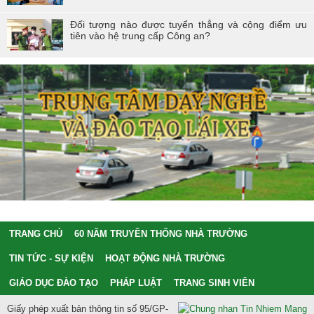
Đối tượng nào được tuyển thẳng và cộng điểm ưu
tiên vào hệ trung cấp Công an?
TRANG CHỦ
60 NĂM TRUYỀN THỐNG NHÀ TRƯỜNG
TIN TỨC - SỰ KIỆN
HOẠT ĐỘNG NHÀ TRƯỜNG
GIÁO DỤC ĐÀO TẠO
PHÁP LUẬT
TRANG SINH VIÊN
Giấy phép xuất bản thông tin số 95/GP-