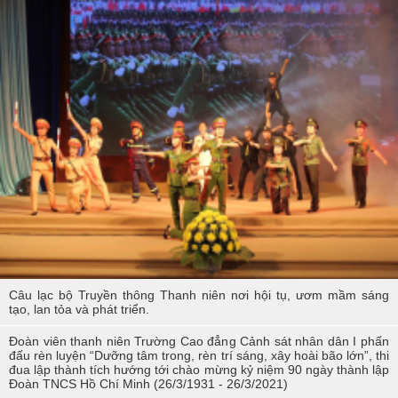
Các sự kiện tiêu biểu của Tuổi trẻ Nhà trường năm học 2023-2024
TÔI LÀM CÔNG AN XÃ
Hoạt động thực tế chính trị của cán bộ, học viên tại Hoà Bình
Hội thi tìm hiểu, sáng kiến về phòng, chống tác hại của thuốc lá
trong tuổi trẻ Trường Cao đẳng Cảnh sát nhân dân I
Tuổi trẻ Trường Cao đẳng CSND I tích cực triển khai đề án 06 của
Chính phủ
Câu lạc bộ Truyền thông Thanh niên nơi hội tụ, ươm mầm sáng
tạo, lan tỏa và phát triển.
Đoàn viên thanh niên Trường Cao đẳng Cảnh sát nhân dân I phấn
đấu rèn luyện “Dưỡng tâm trong, rèn trí sáng, xây hoài bão lớn”, thi
đua lập thành tích hướng tới chào mừng kỷ niệm 90 ngày thành lập
Đoàn TNCS Hồ Chí Minh (26/3/1931 - 26/3/2021)