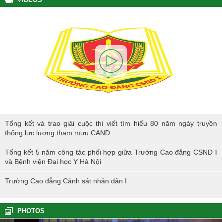
Tổng kết và trao giải cuộc thi viết tìm hiểu 80 năm ngày truyền thống
Tổng kết và trao giải cuộc thi viết tìm hiểu 80 năm ngày truyền
lực lượng tham mưu CAND
thống lực lượng tham mưu CAND
Tổng kết 5 năm công tác phối hợp giữa Trường Cao đẳng CSND I
và Bệnh viện Đại học Y Hà Nội
Trường Cao đẳng Cảnh sát nhân dân I
Phóng sự nhập học khoá K61S
PHOTOS
Tổng kết hoạt động thực tế đợt I - K60S