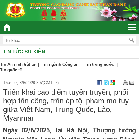
KẾT – DÂN CHỦ - KỶ CƯƠNG – TRÁCH NHIỆM – HIỆU QUẢ”
TIN TỨC SỰ KIỆN
Tin An ninh trật tự
|
Tin ngành Công an
|
Tin trong nước
|
Tin quốc tế
Thứ Tư, 3/6/2026 8:5'(GMT+7)
Triển khai cao điểm tuyên truyền, phối
hợp tấn công, trấn áp tội phạm ma túy
giữa Việt Nam, Trung Quốc, Lào,
Myanmar
Ngày 02/6/2026, tại Hà Nội, Thượng tướng