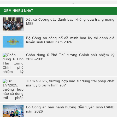
Những dấu ấn của tuổi trẻ Trường Cao đẳng Cảnh sát nhân dân I
trong Tháng Thanh niên 2021
XEM NHIỀU NHẤT
Chiến dịch tình nguyện mùa đông năm 2020 và Xuân biên cương
Xét xử đường dây đánh bạc 'khủng' qua trang mạng
năm 2021 trong tuổi trẻ Trường Cao đẳng Cảnh sát nhân dân I
M88
Đoàn viên công đoàn trường Cao đẳng CSND I đạt giải nhất toàn
đoàn tại Hội thi “Đoàn viên Công đoàn Tổng cục Chính trị CAND
Bộ Công an công bố đề minh họa Kỳ thi đánh giá
học tập và làm theo tư tưởng, đạo đức, phong cách Hồ Chí Minh” -
tuyển sinh CAND năm 2026
khu vực phía Bắc
Hội thi “Người chiến sĩ Cảnh sát thanh lịch, tài năng” lần thứ 2 năm
Chân dung 6 Phó Thủ tướng Chính phủ nhiệm kỳ
2017.
2026-2031
Từ 1/7/2025, trường hợp nào sử dụng trái phép chất
ma túy bị xử lý hình sự?
Bộ Công an ban hành hướng dẫn tuyển sinh CAND
năm 2026