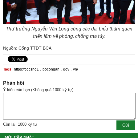
Thứ trưởng Nguyễn Văn Long cùng các đại biểu thăm quan
triển lãm về phòng, chống ma túy.
Nguồn: Cổng TTĐT BCA
.
.
.
Tags:
https://cdcsnd1
bocongan
gov
vn/
Phản hồi
Ý kiến của bạn:(Không quá 1000 ký tự)
Còn lại: 1000 ký tự
MỚI CẬP NHẬT