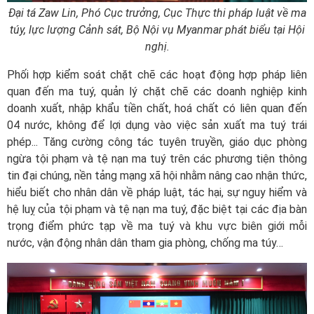
Đại tá Zaw Lin, Phó Cục trưởng, Cục Thực thi pháp luật về ma
túy, lực lượng Cảnh sát, Bộ Nội vụ Myanmar phát biểu tại Hội
nghị.
Phối hợp kiểm soát chặt chẽ các hoạt động hợp pháp liên
quan đến ma tuý, quản lý chặt chẽ các doanh nghiệp kinh
doanh xuất, nhập khẩu tiền chất, hoá chất có liên quan đến
04 nước, không để lợi dụng vào việc sản xuất ma tuý trái
phép... Tăng cường công tác tuyên truyền, giáo dục phòng
ngừa tội phạm và tệ nạn ma tuý trên các phương tiện thông
tin đại chúng, nền tảng mạng xã hội nhằm nâng cao nhận thức,
hiểu biết cho nhân dân về pháp luật, tác hại, sự nguy hiểm và
hệ luỵ của tội phạm và tệ nạn ma tuý, đặc biệt tại các địa bàn
trọng điểm phức tạp về ma tuý và khu vực biên giới mỗi
nước, vận động nhân dân tham gia phòng, chống ma túy…