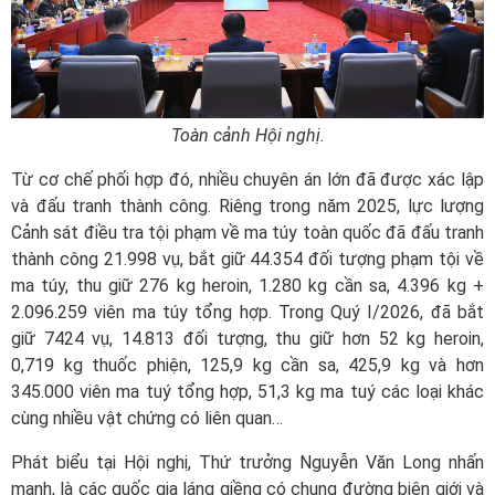
Toàn cảnh Hội nghị.
Từ cơ chế phối hợp đó, nhiều chuyên án lớn đã được xác lập
và đấu tranh thành công. Riêng trong năm 2025, lực lượng
Cảnh sát điều tra tội phạm về ma túy toàn quốc đã đấu tranh
thành công 21.998 vụ, bắt giữ 44.354 đối tượng phạm tội về
ma túy, thu giữ 276 kg heroin, 1.280 kg cần sa, 4.396 kg +
2.096.259 viên ma túy tổng hợp. Trong Quý I/2026, đã bắt
giữ 7424 vụ, 14.813 đối tượng, thu giữ hơn 52 kg heroin,
0,719 kg thuốc phiện, 125,9 kg cần sa, 425,9 kg và hơn
345.000 viên ma tuý tổng hợp, 51,3 kg ma tuý các loại khác
cùng nhiều vật chứng có liên quan…
Phát biểu tại Hội nghị, Thứ trưởng Nguyễn Văn Long nhấn
mạnh, là các quốc gia láng giềng có chung đường biên giới và