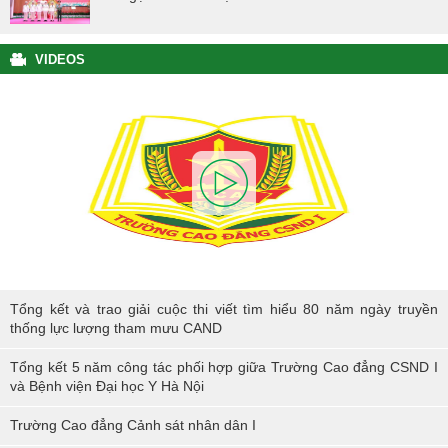
VIDEOS
Tổng kết và trao giải cuộc thi viết tìm hiểu 80 năm ngày truyền thống
Tổng kết và trao giải cuộc thi viết tìm hiểu 80 năm ngày truyền
lực lượng tham mưu CAND
thống lực lượng tham mưu CAND
Tổng kết 5 năm công tác phối hợp giữa Trường Cao đẳng CSND I
và Bệnh viện Đại học Y Hà Nội
Trường Cao đẳng Cảnh sát nhân dân I