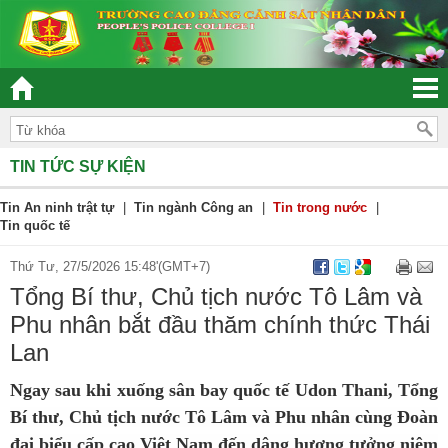
“ĐOÀN KẾT – DÂN CHỦ - KỶ CƯƠNG – TRÁC
TIN TỨC SỰ KIỆN
Tin An ninh trật tự
|
Tin ngành Công an
|
Tin trong nước
|
Tin quốc tế
Thứ Tư, 27/5/2026 15:48'(GMT+7)
Tổng Bí thư, Chủ tịch nước Tô Lâm và
Phu nhân bắt đầu thăm chính thức Thái
Lan
Ngay sau khi xuống sân bay quốc tế Udon Thani, Tổng
Bí thư, Chủ tịch nước Tô Lâm và Phu nhân cùng Đoàn
đại biểu cấp cao Việt Nam đến dâng hương tưởng niệm