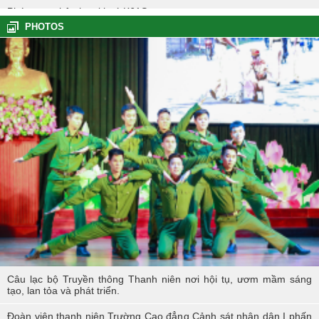
Phóng sự nhập học khoá K61S
PHOTOS
Tổng kết hoạt động thực tế đợt I - K60S
Các sự kiện tiêu biểu của Tuổi trẻ Nhà trường năm học 2023-2024
TÔI LÀM CÔNG AN XÃ
Hoạt động thực tế chính trị của cán bộ, học viên tại Hoà Bình
Hội thi tìm hiểu, sáng kiến về phòng, chống tác hại của thuốc lá
trong tuổi trẻ Trường Cao đẳng Cảnh sát nhân dân I
Tuổi trẻ Trường Cao đẳng CSND I tích cực triển khai đề án 06 của
Chính phủ
Câu lạc bộ Truyền thông Thanh niên nơi hội tụ, ươm mầm sáng
tạo, lan tỏa và phát triển.
Đoàn viên thanh niên Trường Cao đẳng Cảnh sát nhân dân I phấn