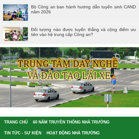
Bộ Công an ban hành hướng dẫn tuyển sinh CAND
năm 2026
Đối tượng nào được tuyển thẳng và cộng điểm ưu
tiên vào hệ trung cấp Công an?
TRANG CHỦ
60 NĂM TRUYỀN THỐNG NHÀ TRƯỜNG
TIN TỨC - SỰ KIỆN
HOẠT ĐỘNG NHÀ TRƯỜNG