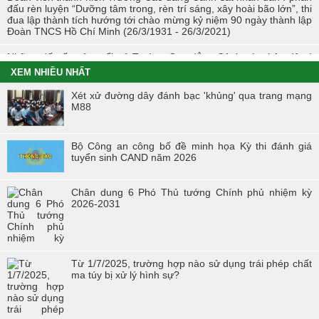
đấu rèn luyện “Dưỡng tâm trong, rèn trí sáng, xây hoài bão lớn”, thi
đua lập thành tích hướng tới chào mừng kỷ niệm 90 ngày thành lập
Đoàn TNCS Hồ Chí Minh (26/3/1931 - 26/3/2021)
Những dấu ấn của tuổi trẻ Trường Cao đẳng Cảnh sát nhân dân I
trong Tháng Thanh niên 2021
XEM NHIỀU NHẤT
Chiến dịch tình nguyện mùa đông năm 2020 và Xuân biên cương
Xét xử đường dây đánh bạc 'khủng' qua trang mạng
năm 2021 trong tuổi trẻ Trường Cao đẳng Cảnh sát nhân dân I
M88
Đoàn viên công đoàn trường Cao đẳng CSND I đạt giải nhất toàn
đoàn tại Hội thi “Đoàn viên Công đoàn Tổng cục Chính trị CAND
Bộ Công an công bố đề minh họa Kỳ thi đánh giá
học tập và làm theo tư tưởng, đạo đức, phong cách Hồ Chí Minh” -
tuyển sinh CAND năm 2026
khu vực phía Bắc
Hội thi “Người chiến sĩ Cảnh sát thanh lịch, tài năng” lần thứ 2 năm
Chân dung 6 Phó Thủ tướng Chính phủ nhiệm kỳ
2017.
2026-2031
Từ 1/7/2025, trường hợp nào sử dụng trái phép chất
ma túy bị xử lý hình sự?