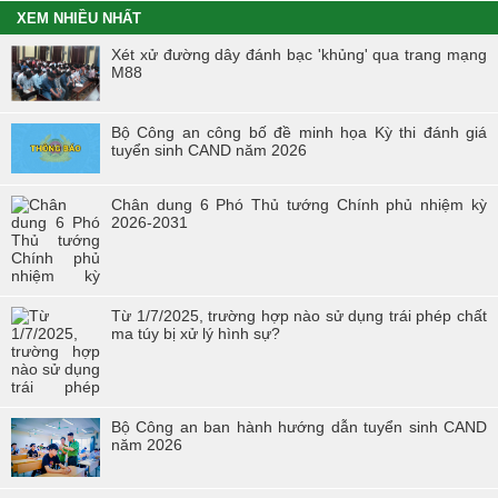
trong Tháng Thanh niên 2021
XEM NHIỀU NHẤT
Chiến dịch tình nguyện mùa đông năm 2020 và Xuân biên cương
Xét xử đường dây đánh bạc 'khủng' qua trang mạng
năm 2021 trong tuổi trẻ Trường Cao đẳng Cảnh sát nhân dân I
M88
Đoàn viên công đoàn trường Cao đẳng CSND I đạt giải nhất toàn
đoàn tại Hội thi “Đoàn viên Công đoàn Tổng cục Chính trị CAND
Bộ Công an công bố đề minh họa Kỳ thi đánh giá
học tập và làm theo tư tưởng, đạo đức, phong cách Hồ Chí Minh” -
tuyển sinh CAND năm 2026
khu vực phía Bắc
Hội thi “Người chiến sĩ Cảnh sát thanh lịch, tài năng” lần thứ 2 năm
Chân dung 6 Phó Thủ tướng Chính phủ nhiệm kỳ
2017.
2026-2031
Từ 1/7/2025, trường hợp nào sử dụng trái phép chất
ma túy bị xử lý hình sự?
Bộ Công an ban hành hướng dẫn tuyển sinh CAND
năm 2026