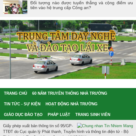
Đối tượng nào được tuyển thẳng và cộng điểm ưu
tiên vào hệ trung cấp Công an?
TRANG CHỦ
60 NĂM TRUYỀN THỐNG NHÀ TRƯỜNG
TIN TỨC - SỰ KIỆN
HOẠT ĐỘNG NHÀ TRƯỜNG
GIÁO DỤC ĐÀO TẠO
PHÁP LUẬT
TRANG SINH VIÊN
Giấy phép xuất bản thông tin số 95/GP-
TTĐT do Cục quản lý Phát thanh, Truyền hình và thông tin điện tử - Bộ