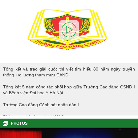
Tổng kết và trao giải cuộc thi viết tìm hiểu 80 năm ngày truyền thống
Tổng kết và trao giải cuộc thi viết tìm hiểu 80 năm ngày truyền
lực lượng tham mưu CAND
thống lực lượng tham mưu CAND
Tổng kết 5 năm công tác phối hợp giữa Trường Cao đẳng CSND I
và Bệnh viện Đại học Y Hà Nội
Trường Cao đẳng Cảnh sát nhân dân I
Phóng sự nhập học khoá K61S
PHOTOS
Tổng kết hoạt động thực tế đợt I - K60S