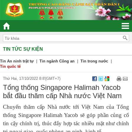
“ĐOÀN KẾT – DÂN CHỦ - KỶ CƯƠNG – TRÁCH N
TIN TỨC SỰ KIỆN
Tin An ninh trật tự
|
Tin ngành Công an
|
Tin trong nước
|
Tin quốc tế
Thứ Hai, 17/10/2022 8:8'(GMT+7)
Tổng thống Singapore Halimah Yacob
bắt đầu thăm cấp Nhà nước Việt Nam
Chuyến thăm cấp Nhà nước tới Việt Nam của Tổng
thống Singapore Halimah Yacob sẽ góp phần củng cố
tin cậy chính trị, thúc đẩy hợp tác nhiều mặt như chính
trị-ngoại giao, quốc phòng-an ninh, kinh tế...