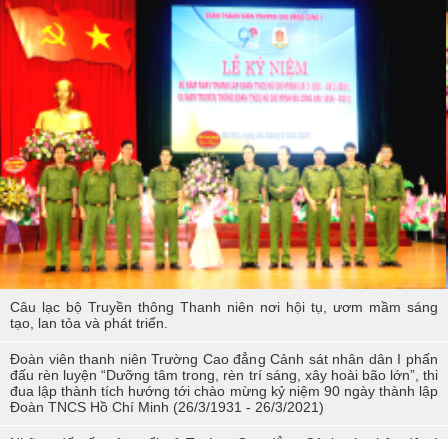
Các sự kiện tiêu biểu của Tuổi trẻ Nhà trường năm học 2023-2024
TÔI LÀM CÔNG AN XÃ
Hoạt động thực tế chính trị của cán bộ, học viên tại Hoà Bình
Hội thi tìm hiểu, sáng kiến về phòng, chống tác hại của thuốc lá
trong tuổi trẻ Trường Cao đẳng Cảnh sát nhân dân I
Tuổi trẻ Trường Cao đẳng CSND I tích cực triển khai đề án 06 của
Chính phủ
Câu lạc bộ Truyền thông Thanh niên nơi hội tụ, ươm mầm sáng
tạo, lan tỏa và phát triển.
Đoàn viên thanh niên Trường Cao đẳng Cảnh sát nhân dân I phấn
đấu rèn luyện “Dưỡng tâm trong, rèn trí sáng, xây hoài bão lớn”, thi
đua lập thành tích hướng tới chào mừng kỷ niệm 90 ngày thành lập
Đoàn TNCS Hồ Chí Minh (26/3/1931 - 26/3/2021)
Những dấu ấn của tuổi trẻ Trường Cao đẳng Cảnh sát nhân dân I