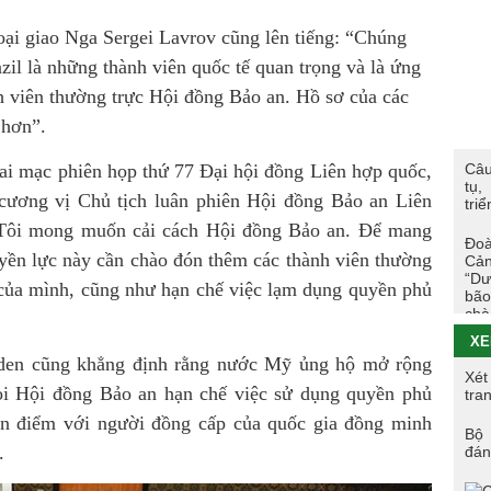
Các
trư
ại giao Nga Sergei Lavrov cũng lên tiếng: “Chúng
TÔ
zil là những thành viên quốc tế quan trọng và là ứng
h viên thường trực Hội đồng Bảo an. Hồ sơ của các
Hoạ
 hơn”.
viê
hai mạc phiên họp thứ 77 Đại hội đồng Liên hợp quốc,
Câu
Hội
tụ,
tác
cương vị Chủ tịch luân phiên Hội đồng Bảo an Liên
triể
Cao
Tôi mong muốn cải cách Hội đồng Bảo an. Để mang
Đoà
Tuổ
uyền lực này cần chào đón thêm các thành viên thường
Cản
tri
“Dư
 của mình, cũng như hạn chế việc lạm dụng quyền phủ
bão
chà
Đo
XE
26/
den cũng khẳng định rằng nước Mỹ ủng hộ mở rộng
Xét
Nhữ
ọi Hội đồng Bảo an hạn chế việc sử dụng quyền phủ
tra
đẳn
an điểm với người đồng cấp của quốc gia đồng minh
Tha
Bộ 
.
đán
Chi
202