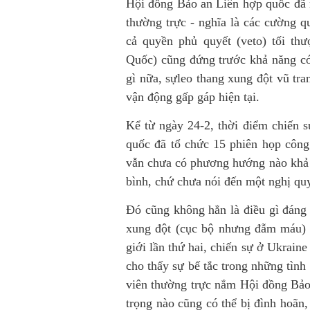
Hội đồng Bảo an Liên hợp quốc đã n
thường trực - nghĩa là các cường q
cả quyền phủ quyết (veto) tối t
Quốc) cũng đứng trước khả năng có
gì nữa, sựleo thang xung đột vũ tra
vận động gấp gáp hiện tại.
Kể từ ngày 24-2, thời điểm chiến 
quốc đã tổ chức 15 phiên họp công
vẫn chưa có phương hướng nào khả 
bình, chứ chưa nói đến một nghị quy
Đó cũng không hẳn là điều gì đáng 
xung đột (cục bộ nhưng đẫm máu) k
giới lần thứ hai, chiến sự ở Ukraine
cho thấy sự bế tắc trong những tình
viên thường trực nắm Hội đồng Bảo
trọng nào cũng có thể bị đình hoãn,