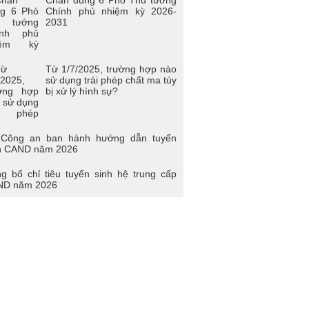
i trẻ Trường Cao đẳng Cảnh sát nhân
Chính phủ nhiệm kỳ 2026-
 I
2031
n viên công đoàn trường Cao đẳng
D I đạt giải nhất toàn đoàn tại Hội thi
àn viên Công đoàn Tổng cục Chính trị
Từ 1/7/2025, trường hợp nào
D học tập và làm theo tư tưởng, đạo
sử dụng trái phép chất ma túy
, phong cách Hồ Chí Minh” - khu vực
bị xử lý hình sự?
a Bắc
 thi “Người chiến sĩ Cảnh sát thanh lịch,
 năng” lần thứ 2 năm 2017.
Công an ban hành hướng dẫn tuyển
h CAND năm 2026
g bố chỉ tiêu tuyển sinh hệ trung cấp
ND năm 2026