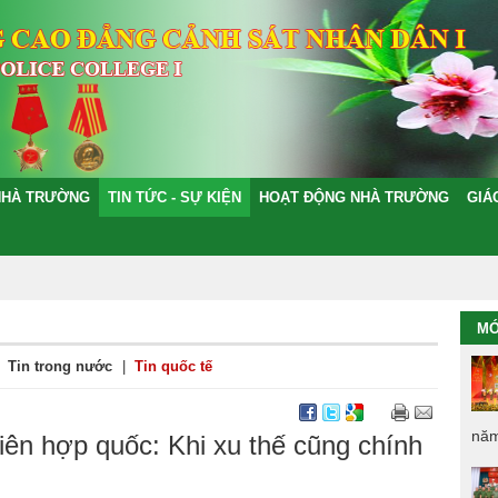
NHÀ TRƯỜNG
TIN TỨC - SỰ KIỆN
HOẠT ĐỘNG NHÀ TRƯỜNG
GIÁ
MỚ
Tin trong nước
|
Tin quốc tế
năm
iên hợp quốc: Khi xu thế cũng chính