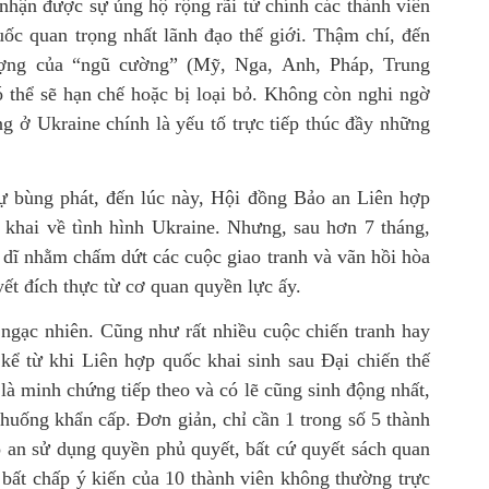
hận được sự ủng hộ rộng rãi từ chính các thành viên
uốc quan trọng nhất lãnh đạo thế giới. Thậm chí, đến
hượng của “ngũ cường” (Mỹ, Nga, Anh, Pháp, Trung
 thể sẽ hạn chế hoặc bị loại bỏ. Không còn nghi ngờ
ng ở Ukraine chính là yếu tố trực tiếp thúc đầy những
sự bùng phát, đến lúc này, Hội đồng Bảo an Liên hợp
 khai về tình hình Ukraine. Nhưng, sau hơn 7 tháng,
dĩ nhằm chấm dứt các cuộc giao tranh và vãn hồi hòa
ết đích thực từ cơ quan quyền lực ấy.
ngạc nhiên. Cũng như rất nhiều cuộc chiến tranh hay
ể từ khi Liên hợp quốc khai sinh sau Đại chiến thế
 là minh chứng tiếp theo và có lẽ cũng sinh động nhất,
 huống khẩn cấp. Đơn giản, chỉ cần 1 trong số 5 thành
 an sử dụng quyền phủ quyết, bất cứ quyết sách quan
 bất chấp ý kiến của 10 thành viên không thường trực