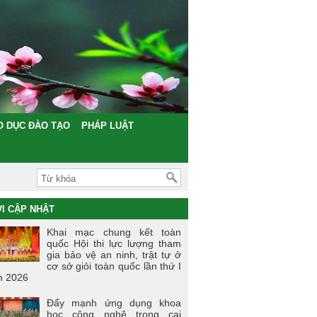
O DỤC ĐÀO TẠO
PHÁP LUẬT
I CẬP NHẬT
Khai mạc chung kết toàn
quốc Hội thi lực lượng tham
gia bảo vệ an ninh, trật tự ở
cơ sở giỏi toàn quốc lần thứ I
 2026
Đẩy mạnh ứng dụng khoa
học công nghệ trong cai