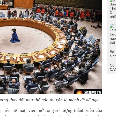
tuổ
dân
Đoà
CSN
“Đo
CAN
đức
phí
Hội
tài
Bộ 
sin
Côn
CA
hưng thay đổi như thế nào thì vẫn là mệnh đề để ngỏ.
y, trên bề mặt, việc mở rộng số lượng thành viên của