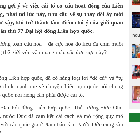
g gợi ý về việc cải tổ cơ cấu hoạt động của Liên
 phải tới lúc này, nhu cầu về sự thay đổi ấy mới
hư vậy, khi trở thành tâm điểm chú ý của giới quan
lần thứ 77 Đại hội đồng Liên hợp quốc.
ngư
ớng toàn cầu hóa – đa cực hóa đó liệu đã chín muồi
ong thế giới vốn vẫn mang màu sắc đơn cực này?
ng Liên hợp quốc, đã có hàng loạt lời “đề cử” và “tự
g định mạnh mẽ về chuyện Liên hợp quốc nói chung
quốc nói riêng cần phải được cải tổ.
ại Đại hội đồng Liên hợp quốc, Thủ tướng Đức Olaf
m, nước Đức đã cam kết cải cách và mở rộng quy mô
i với các quốc gia ở Nam bán cầu. Nước Đức cũng sẵn
”.