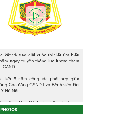
kết và trao giải cuộc thi viết tìm hiểu 80
g kết và trao giải cuộc thi viết tìm hiểu
ngày truyền thống lực lượng tham mưu
năm ngày truyền thống lực lượng tham
D
u CAND
g kết 5 năm công tác phối hợp giữa
ờng Cao đẳng CSND I và Bệnh viện Đại
 Y Hà Nội
ờng Cao đẳng Cảnh sát nhân dân I
PHOTOS
ng sự nhập học khoá K61S
g kết hoạt động thực tế đợt I - K60S