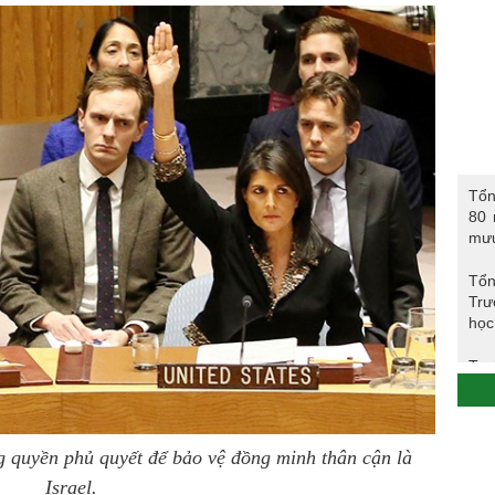
Tổng 
Tổn
năm 
80 
CAN
mư
Tổn
Trư
học
Trư
Phó
Tổn
 quyền phủ quyết để bảo vệ đồng minh thân cận là
Israel.