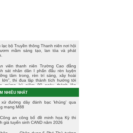
 sự kiện tiêu biểu của Tuổi trẻ Nhà
ờng năm học 2023-2024
I LÀM CÔNG AN XÃ
t động thực tế chính trị của cán bộ, học
n tại Hoà Bình
 lạc bộ Truyền thông Thanh niên nơi hội
 thi tìm hiểu, sáng kiến về phòng, chống
 ươm mầm sáng tạo, lan tỏa và phát
 hại của thuốc lá trong tuổi trẻ Trường
n.
 đẳng Cảnh sát nhân dân I
n viên thanh niên Trường Cao đẳng
i trẻ Trường Cao đẳng CSND I tích cực
h sát nhân dân I phấn đấu rèn luyện
ển khai đề án 06 của Chính phủ
ỡng tâm trong, rèn trí sáng, xây hoài
 lớn”, thi đua lập thành tích hướng tới
o mừng kỷ niệm 90 ngày thành lập
àn TNCS Hồ Chí Minh (26/3/1931 -
M NHIỀU NHẤT
3/2021)
 xử đường dây đánh bạc 'khủng' qua
ng dấu ấn của tuổi trẻ Trường Cao
ng mạng M88
g Cảnh sát nhân dân I trong Tháng
nh niên 2021
Công an công bố đề minh họa Kỳ thi
h giá tuyển sinh CAND năm 2026
ến dịch tình nguyện mùa đông năm
0 và Xuân biên cương năm 2021 trong
Chân dung 6 Phó Thủ tướng