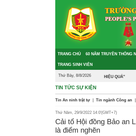
TRANG CHỦ
60 NĂM TRUYỀN THỐNG 
TRANG SINH VIÊN
Thứ Bảy, 8/8/2026
T – DÂN CHỦ - KỶ CƯƠNG – TRÁCH NHIỆM – HIỆU QUẢ”
TIN TỨC SỰ KIỆN
Tin An ninh trật tự
|
Tin ngành Công an
|
Thứ Năm, 29/9/2022 14:0'(GMT+7)
Cải tổ Hội đồng Bảo an L
là điểm nghẽn