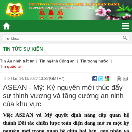
“ĐOÀN KẾT – DÂN CHỦ - KỶ CƯƠNG – TRÁCH NHIỆ
TIN TỨC SỰ KIỆN
Tin An ninh trật tự
|
Tin ngành Công an
|
Tin trong nước
|
Tin quốc tế
Thứ Hai, 14/11/2022 13:29'(GMT+7)
ASEAN - Mỹ: Kỷ nguyên mới thúc đẩy
sự thịnh vượng và tăng cường an ninh
của khu vực
Việc ASEAN và Mỹ quyết định nâng cấp quan hệ
thành Đối tác chiến lược toàn diện đang mở ra một kỷ
nguyên mới trong quan hệ giữa hai bên, góp phần và