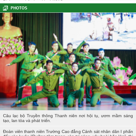
Phóng sự nhập học khoá K61S
PHOTOS
Tổng kết hoạt động thực tế đợt I - K60S
Các sự kiện tiêu biểu của Tuổi trẻ Nhà trường năm học 2023-2024
TÔI LÀM CÔNG AN XÃ
Hoạt động thực tế chính trị của cán bộ, học viên tại Hoà Bình
Hội thi tìm hiểu, sáng kiến về phòng, chống tác hại của thuốc lá
trong tuổi trẻ Trường Cao đẳng Cảnh sát nhân dân I
Tuổi trẻ Trường Cao đẳng CSND I tích cực triển khai đề án 06 của
Chính phủ
Câu lạc bộ Truyền thông Thanh niên nơi hội tụ, ươm mầm sáng
tạo, lan tỏa và phát triển.
Đoàn viên thanh niên Trường Cao đẳng Cảnh sát nhân dân I phấn