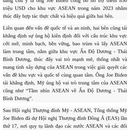
đáng chú ý là ông Joe Biden công bố hỗ trợ thêm 850
triệu USD cho khu vực ASEAN trong năm 2023 nhằm
thúc đẩy hợp tác thực chất và hiệu quả giữa hai bên.
Liên quan đến vấn đề quốc tế và an ninh, hai bên cũng tái
khẳng định sự ủng hộ kiên định đối với cấu trúc khu vực
cởi mở, minh bạch, bền vững, bao trùm và lấy ASEAN
làm trung tâm, nằm giữa khu vực Ấn Độ Dương - Thái
Bình Dương, thúc đẩy vai trò mạnh mẽ, thống nhất và
mang tính xây dựng của ASEAN trong việc giải quyết các
vấn đề khu vực và quốc tế cùng quan tâm. Ông Joe Biden
tái khẳng định, Mỹ ủng hộ vai trò trung tâm của ASEAN
cũng như “Tầm nhìn ASEAN về Ấn Độ Dương - Thái
Bình Dương”.
Sau Hội nghị Thượng đỉnh Mỹ - ASEAN, Tổng thống Mỹ
Joe Biden đã dự Hội nghị Thượng đỉnh Đông Á (EAS) lần
thứ 17, nơi quy tụ lãnh đạo các nước ASEAN và các đối