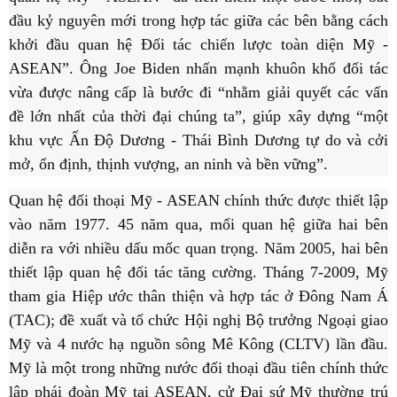
đầu kỷ nguyên mới trong hợp tác giữa các bên bằng cách
khởi đầu quan hệ Đối tác chiến lược toàn diện Mỹ -
ASEAN”. Ông Joe Biden nhấn mạnh khuôn khổ đối tác
vừa được nâng cấp là bước đi “nhằm giải quyết các vấn
đề lớn nhất của thời đại chúng ta”, giúp xây dựng “một
khu vực Ấn Độ Dương - Thái Bình Dương tự do và cởi
mở, ổn định, thịnh vượng, an ninh và bền vững”.
Quan hệ đối thoại Mỹ - ASEAN chính thức được thiết lập
vào năm 1977. 45 năm qua, mối quan hệ giữa hai bên
diễn ra với nhiều dấu mốc quan trọng. Năm 2005, hai bên
thiết lập quan hệ đối tác tăng cường. Tháng 7-2009, Mỹ
tham gia Hiệp ước thân thiện và hợp tác ở Đông Nam Á
(TAC); đề xuất và tổ chức Hội nghị Bộ trưởng Ngoại giao
Mỹ và 4 nước hạ nguồn sông Mê Kông (CLTV) lần đầu.
Mỹ là một trong những nước đối thoại đầu tiên chính thức
lập phái đoàn Mỹ tại ASEAN, cử Đại sứ Mỹ thường trú