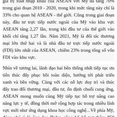
giá trị xuất nhập khẩu của ASEAN với Mỹ đã tăng 70%
trong giai đoạn 2010 - 2020, trong khi mức tăng này chỉ là
33% cho quan hệ ASEAN - thế giới. Cũng trong giai đoạn
này, đầu tư trực tiếp nước ngoài của Mỹ vào khu vực
ASEAN tăng 2,27 lần, trong khi đầu tư của thế giới vào
khối chỉ tăng 1,27 lần. Năm 2021, Mỹ là đối tác thương
mại lớn thứ hai và là nhà đầu tư trực tiếp nước ngoài
(FDI) lớn nhất của ASEAN, chiếm 23% trong tổng số vốn
FDI vào khu vực.
Nhìn về tương lai, lãnh đạo hai bên thống nhất tiếp tục ưu
tiên thúc đẩy phục hồi toàn diện, hướng tới phát triển
xanh và bền vững. Cùng với các nỗ lực duy trì và thúc
đẩy trao đổi thương mại, đầu tư, ổn định chuỗi cung ứng,
ASEAN mong muốn cùng Mỹ tiếp tục hỗ trợ nâng cao
năng lực y tế, đồng thời mở rộng hợp tác trong nhiều lĩnh
vực mới như ứng dụng khoa học công nghệ...Về phía Mỹ,