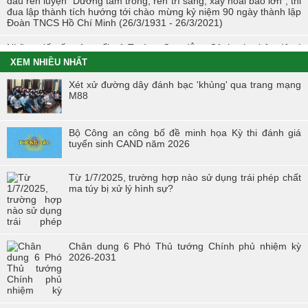
đấu rèn luyện “Dưỡng tâm trong, rèn trí sáng, xây hoài bão lớn”, thi
đua lập thành tích hướng tới chào mừng kỷ niệm 90 ngày thành lập
Đoàn TNCS Hồ Chí Minh (26/3/1931 - 26/3/2021)
Những dấu ấn của tuổi trẻ Trường Cao đẳng Cảnh sát nhân dân I
trong Tháng Thanh niên 2021
XEM NHIỀU NHẤT
Chiến dịch tình nguyện mùa đông năm 2020 và Xuân biên cương
Xét xử đường dây đánh bạc 'khủng' qua trang mạng
năm 2021 trong tuổi trẻ Trường Cao đẳng Cảnh sát nhân dân I
M88
Đoàn viên công đoàn trường Cao đẳng CSND I đạt giải nhất toàn
đoàn tại Hội thi “Đoàn viên Công đoàn Tổng cục Chính trị CAND
Bộ Công an công bố đề minh họa Kỳ thi đánh giá
học tập và làm theo tư tưởng, đạo đức, phong cách Hồ Chí Minh” -
tuyển sinh CAND năm 2026
khu vực phía Bắc
Hội thi “Người chiến sĩ Cảnh sát thanh lịch, tài năng” lần thứ 2 năm
Từ 1/7/2025, trường hợp nào sử dụng trái phép chất
2017.
ma túy bị xử lý hình sự?
Chân dung 6 Phó Thủ tướng Chính phủ nhiệm kỳ
2026-2031