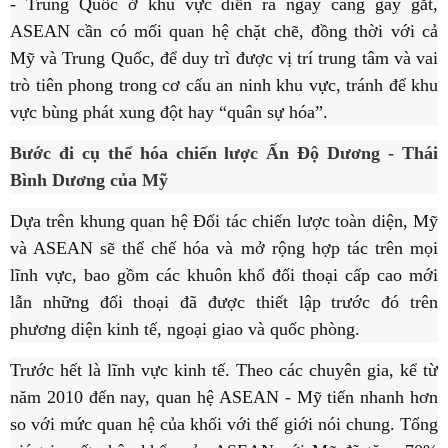
- Trung Quốc ở khu vực diễn ra ngày càng gay gắt,
ASEAN cần có mối quan hệ chặt chẽ, đồng thời với cả
Mỹ và Trung Quốc, để duy trì được vị trí trung tâm và vai
trò tiên phong trong cơ cấu an ninh khu vực, tránh để khu
vực bùng phát xung đột hay “quân sự hóa”.
Bước đi cụ thể hóa chiến lược Ấn Độ Dương - Thái
Bình Dương của Mỹ
Dựa trên khung quan hệ Đối tác chiến lược toàn diện, Mỹ
và ASEAN sẽ thể chế hóa và mở rộng hợp tác trên mọi
lĩnh vực, bao gồm các khuôn khổ đối thoại cấp cao mới
lẫn những đối thoại đã được thiết lập trước đó trên
phương diện kinh tế, ngoại giao và quốc phòng.
Trước hết là lĩnh vực kinh tế. Theo các chuyên gia, kể từ
năm 2010 đến nay, quan hệ ASEAN - Mỹ tiến nhanh hơn
so với mức quan hệ của khối với thế giới nói chung. Tổng