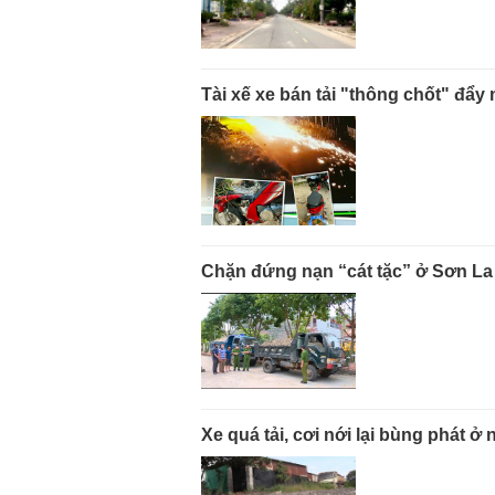
Tài xế xe bán tải "thông chốt" đẩy
Chặn đứng nạn “cát tặc” ở Sơn La
Xe quá tải, cơi nới lại bùng phát ở