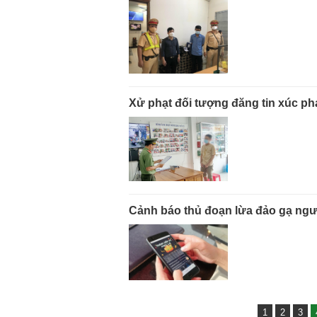
Xử phạt đối tượng đăng tin xúc p
Cảnh báo thủ đoạn lừa đảo gạ ngườ
1
2
3