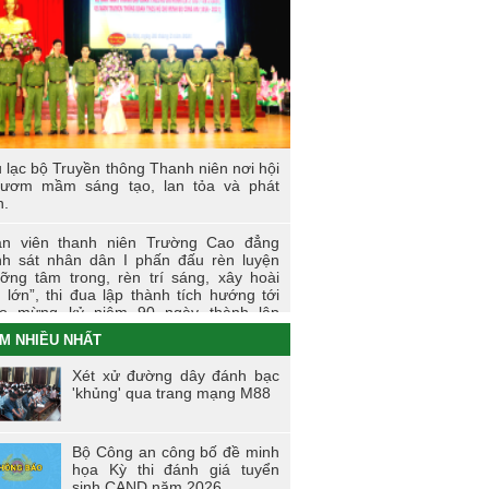
 sự kiện tiêu biểu của Tuổi trẻ Nhà
ờng năm học 2023-2024
I LÀM CÔNG AN XÃ
t động thực tế chính trị của cán bộ, học
n tại Hoà Bình
 lạc bộ Truyền thông Thanh niên nơi hội
 thi tìm hiểu, sáng kiến về phòng, chống
 ươm mầm sáng tạo, lan tỏa và phát
 hại của thuốc lá trong tuổi trẻ Trường
n.
 đẳng Cảnh sát nhân dân I
n viên thanh niên Trường Cao đẳng
i trẻ Trường Cao đẳng CSND I tích cực
h sát nhân dân I phấn đấu rèn luyện
ển khai đề án 06 của Chính phủ
ỡng tâm trong, rèn trí sáng, xây hoài
 lớn”, thi đua lập thành tích hướng tới
o mừng kỷ niệm 90 ngày thành lập
àn TNCS Hồ Chí Minh (26/3/1931 -
M NHIỀU NHẤT
3/2021)
Xét xử đường dây đánh bạc
ng dấu ấn của tuổi trẻ Trường Cao
'khủng' qua trang mạng M88
g Cảnh sát nhân dân I trong Tháng
nh niên 2021
Bộ Công an công bố đề minh
ến dịch tình nguyện mùa đông năm
họa Kỳ thi đánh giá tuyển
0 và Xuân biên cương năm 2021 trong
sinh CAND năm 2026