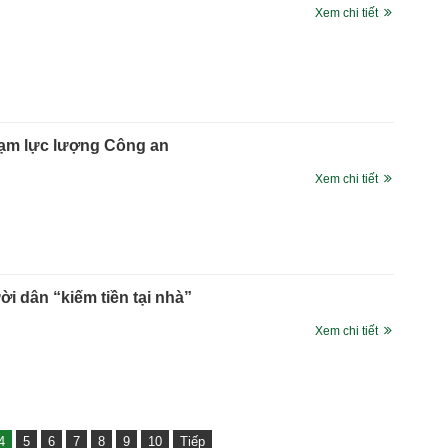
Xem chi tiết
hạm lực lượng Công an
Xem chi tiết
i dân “kiếm tiền tại nhà”
Xem chi tiết
4
5
6
7
8
9
10
Tiếp