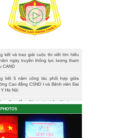
kết và trao giải cuộc thi viết tìm hiểu 80
g kết và trao giải cuộc thi viết tìm hiểu
ngày truyền thống lực lượng tham mưu
năm ngày truyền thống lực lượng tham
D
u CAND
g kết 5 năm công tác phối hợp giữa
ờng Cao đẳng CSND I và Bệnh viện Đại
 Y Hà Nội
ờng Cao đẳng Cảnh sát nhân dân I
PHOTOS
ng sự nhập học khoá K61S
g kết hoạt động thực tế đợt I - K60S