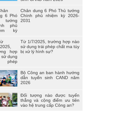
i trẻ Trường Cao đẳng Cảnh sát nhân
 I
Chân dung 6 Phó Thủ tướng
Chính phủ nhiệm kỳ 2026-
n viên công đoàn trường Cao đẳng
2031
D I đạt giải nhất toàn đoàn tại Hội thi
àn viên Công đoàn Tổng cục Chính trị
D học tập và làm theo tư tưởng, đạo
, phong cách Hồ Chí Minh” - khu vực
Từ 1/7/2025, trường hợp nào
a Bắc
sử dụng trái phép chất ma túy
bị xử lý hình sự?
 thi “Người chiến sĩ Cảnh sát thanh lịch,
 năng” lần thứ 2 năm 2017.
Bộ Công an ban hành hướng
dẫn tuyển sinh CAND năm
2026
Đối tượng nào được tuyển
thẳng và cộng điểm ưu tiên
vào hệ trung cấp Công an?