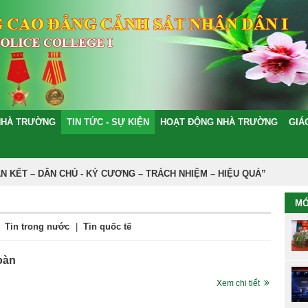
NHÀ TRƯỜNG
TIN TỨC - SỰ KIỆN
HOẠT ĐỘNG NHÀ TRƯỜNG
GIÁ
T – DÂN CHỦ - KỶ CƯƠNG – TRÁCH NHIỆM – HIỆU QUẢ”
MỚ
Tin trong nước
|
Tin quốc tế
oàn
Xem chi tiết