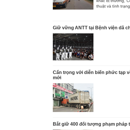
khác bị thương, C
thuật và tình trạn
Giữ vững ANTT tại Bệnh viện dã c
Cẩn trọng với diễn biến phức tạp 
mới
Bắt giữ 400 đối tượng phạm pháp 