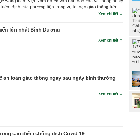
ục Đăng kiểm Việt Nam đã có văn bản báo cáo về thông số kỹ
tuổ
g kiểm định của phương tiện trong vụ tai nạn giao thông trên.
dân
Xem chi tiết
Đoà
CSN
“Đo
hiến lớn nhất Bình Dương
CAN
đức
Xem chi tiết
phí
Hội
tài
về an toàn giao thông ngay sau ngày bình thường
Xem chi tiết
trong cao điểm chống dịch Covid-19