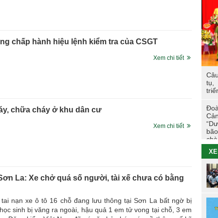
Các
trư
TÔ
ông chấp hành hiệu lệnh kiểm tra của CSGT
Hoạ
viê
Xem chi tiết
Câu
Hội
tụ,
tác
triể
Cao
Đoà
áy, chữa cháy ở khu dân cư
Tuổ
Cản
tri
“Dư
Xem chi tiết
bão
chà
Đo
XE
26/
Nhữ
 Sơn La: Xe chở quá số người, tài xế chưa có bằng
đẳn
Tha
tai nạn xe ô tô 16 chỗ đang lưu thông tại Sơn La bất ngờ bị
Chi
học sinh bị văng ra ngoài, hậu quả 1 em tử vong tại chỗ, 3 em
202