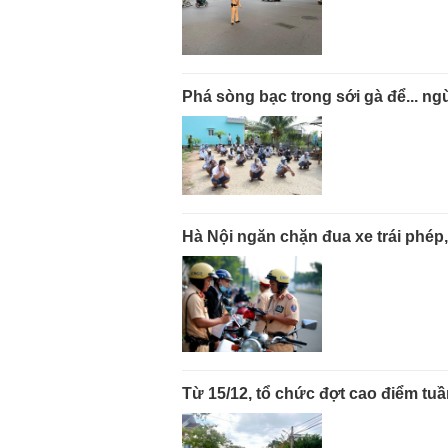
Phá sòng bạc trong sới gà để... n
Hà Nội ngăn chặn đua xe trái phép, 
Từ 15/12, tổ chức đợt cao điểm tuần