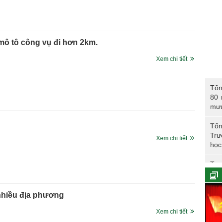
 mô tô công vụ đi hơn 2km.
Xem chi tiết
Tổng 
Tổn
năm 
80 
CAN
mư
Tổn
Trư
Xem chi tiết
học
Trư
Phó
 nhiều địa phương
Tổn
Xem chi tiết