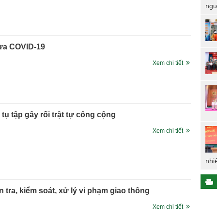
ngư
gừa COVID-19
Xem chi tiết
tụ tập gây rối trật tự công cộng
Xem chi tiết
nhi
 tra, kiểm soát, xử lý vi phạm giao thông
Xem chi tiết