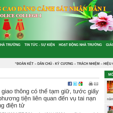
NHÀ TRƯỜNG
TIN TỨC - SỰ KIỆN
HOẠT ĐỘNG NHÀ TRƯỜNG
GIÁ
“ĐOÀN KẾT – DÂN CHỦ - KỶ CƯƠNG – TRÁCH NHIỆM – HIỆU QU
MỚ
giao thông có thể tạm giữ, tước giấy
phương tiện liên quan đến vụ tai nạn
năm
ng điện tử