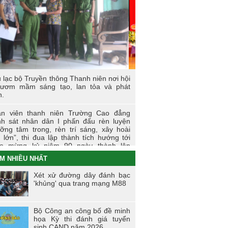
 sự kiện tiêu biểu của Tuổi trẻ Nhà
ờng năm học 2023-2024
I LÀM CÔNG AN XÃ
t động thực tế chính trị của cán bộ, học
n tại Hoà Bình
 lạc bộ Truyền thông Thanh niên nơi hội
 thi tìm hiểu, sáng kiến về phòng, chống
 ươm mầm sáng tạo, lan tỏa và phát
 hại của thuốc lá trong tuổi trẻ Trường
n.
 đẳng Cảnh sát nhân dân I
n viên thanh niên Trường Cao đẳng
i trẻ Trường Cao đẳng CSND I tích cực
h sát nhân dân I phấn đấu rèn luyện
ển khai đề án 06 của Chính phủ
ỡng tâm trong, rèn trí sáng, xây hoài
 lớn”, thi đua lập thành tích hướng tới
o mừng kỷ niệm 90 ngày thành lập
àn TNCS Hồ Chí Minh (26/3/1931 -
M NHIỀU NHẤT
3/2021)
Xét xử đường dây đánh bạc
ng dấu ấn của tuổi trẻ Trường Cao
'khủng' qua trang mạng M88
g Cảnh sát nhân dân I trong Tháng
nh niên 2021
Bộ Công an công bố đề minh
ến dịch tình nguyện mùa đông năm
họa Kỳ thi đánh giá tuyển
0 và Xuân biên cương năm 2021 trong
sinh CAND năm 2026