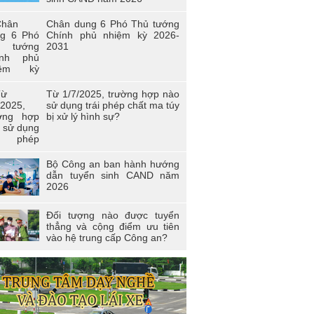
i trẻ Trường Cao đẳng Cảnh sát nhân
 I
Chân dung 6 Phó Thủ tướng
Chính phủ nhiệm kỳ 2026-
n viên công đoàn trường Cao đẳng
2031
D I đạt giải nhất toàn đoàn tại Hội thi
àn viên Công đoàn Tổng cục Chính trị
D học tập và làm theo tư tưởng, đạo
, phong cách Hồ Chí Minh” - khu vực
Từ 1/7/2025, trường hợp nào
a Bắc
sử dụng trái phép chất ma túy
bị xử lý hình sự?
 thi “Người chiến sĩ Cảnh sát thanh lịch,
 năng” lần thứ 2 năm 2017.
Bộ Công an ban hành hướng
dẫn tuyển sinh CAND năm
2026
Đối tượng nào được tuyển
thẳng và cộng điểm ưu tiên
vào hệ trung cấp Công an?