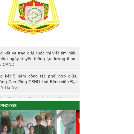
kết và trao giải cuộc thi viết tìm hiểu 80
g kết và trao giải cuộc thi viết tìm hiểu
ngày truyền thống lực lượng tham mưu
năm ngày truyền thống lực lượng tham
D
u CAND
g kết 5 năm công tác phối hợp giữa
ờng Cao đẳng CSND I và Bệnh viện Đại
 Y Hà Nội
ờng Cao đẳng Cảnh sát nhân dân I
PHOTOS
ng sự nhập học khoá K61S
g kết hoạt động thực tế đợt I - K60S