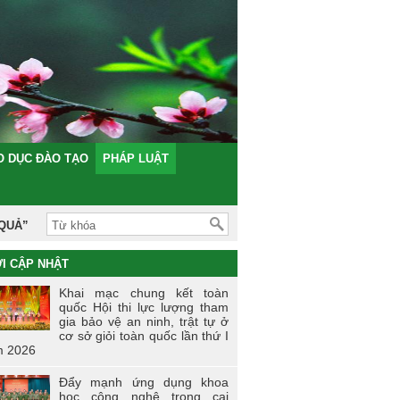
O DỤC ĐÀO TẠO
PHÁP LUẬT
Ả”
I CẬP NHẬT
Khai mạc chung kết toàn
quốc Hội thi lực lượng tham
gia bảo vệ an ninh, trật tự ở
cơ sở giỏi toàn quốc lần thứ I
 2026
Đẩy mạnh ứng dụng khoa
học công nghệ trong cai