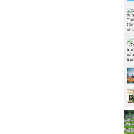
tuổ
dân
Đoà
CSN
“Đo
CAN
đức
phí
Hội
tài