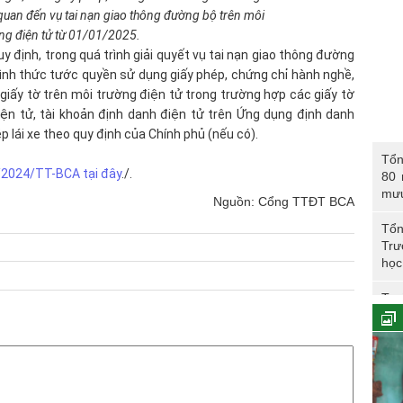
 quan đến vụ tai nạn giao thông đường bộ trên môi
ng điện tử từ 01/01/2025.
 định, trong quá trình giải quyết vụ tai nạn giao thông đường
hình thức tước quyền sử dụng giấy phép, chứng chỉ hành nghề,
giấy tờ trên môi trường điện tử trong trường hợp các giấy tờ
ện tử, tài khoản định danh điện tử trên Ứng dụng định danh
p lái xe theo quy định của Chính phủ (nếu có).
Tổng 
Tổn
năm 
/2024/TT-BCA tại đây
./.
80 
CAN
mư
Nguồn: Cổng TTĐT BCA
Tổn
Trư
học
Trư
Phó
Tổn