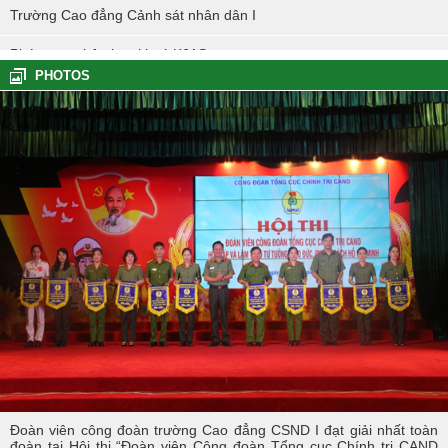
Trường Cao đẳng Cảnh sát nhân dân I
Phóng sự nhập học khoá K61S
PHOTOS
Tổng kết hoạt động thực tế đợt I - K60S
Các sự kiện tiêu biểu của Tuổi trẻ Nhà trường năm học 2023-2024
TÔI LÀM CÔNG AN XÃ
Hoạt động thực tế chính trị của cán bộ, học viên tại Hoà Bình
Hội thi tìm hiểu, sáng kiến về phòng, chống tác hại của thuốc lá
trong tuổi trẻ Trường Cao đẳng Cảnh sát nhân dân I
Tuổi trẻ Trường Cao đẳng CSND I tích cực triển khai đề án 06 của
Chính phủ
Đoàn viên công đoàn trường Cao đẳng CSND I đạt giải nhất toàn
đoàn tại Hội thi “Đoàn viên Công đoàn Tổng cục Chính trị CAND