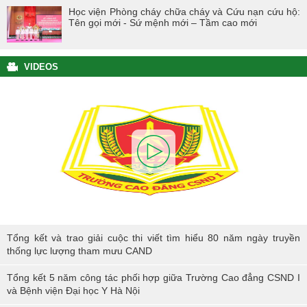
Học viện Phòng cháy chữa cháy và Cứu nạn cứu hộ:
Tên gọi mới - Sứ mệnh mới – Tầm cao mới
VIDEOS
Tổng kết và trao giải cuộc thi viết tìm hiểu 80 năm ngày truyền thống
Tổng kết và trao giải cuộc thi viết tìm hiểu 80 năm ngày truyền
lực lượng tham mưu CAND
thống lực lượng tham mưu CAND
Tổng kết 5 năm công tác phối hợp giữa Trường Cao đẳng CSND I
và Bệnh viện Đại học Y Hà Nội