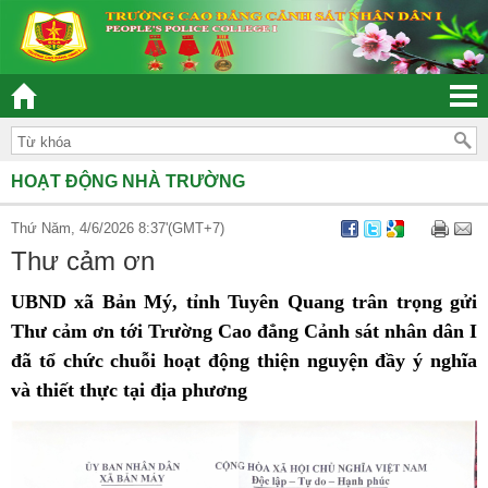
“ĐOÀN KẾT – DÂN CHỦ - KỶ CƯƠNG – TRÁCH NHIỆM – HIỆU QUẢ”
HOẠT ĐỘNG NHÀ TRƯỜNG
Thứ Năm, 4/6/2026 8:37'(GMT+7)
Thư cảm ơn
UBND xã Bản Mý, tỉnh Tuyên Quang trân trọng gửi
Thư cảm ơn tới Trường Cao đẳng Cảnh sát nhân dân I
đã tổ chức chuỗi hoạt động thiện nguyện đầy ý nghĩa
và thiết thực tại địa phương