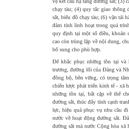
vệ kết cấu hạ tầng đường sắt; (3) 
chạy tàu; (4) quy tắc giao thông 
sắt, biểu đồ chạy tàu; (6) vận tải h
đảm tính linh hoạt trong quá trì
quy định tại một số điều, khoản 
cao còn trùng lặp về nội dung, ch
bổ sung cho phù hợp.
Để khắc phục những tồn tại và h
trương, đường lối của Đảng và Nhà
đồng bộ, bền vững, có trọng tâm
chiến lược phát triển kinh tế - x
những tồn tại, bất cập về thể c
đường sắt, thúc đẩy tính cạnh tra
lực, hiệu quả phục vụ nhu cầu đi
nước về hoạt động đường sắt. Đả
đường sắt mà nước Cộng hòa xã h