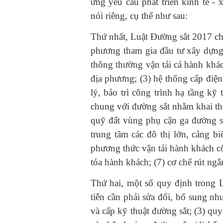
ứng yêu cầu phát triển kinh tế -
nói riêng, cụ thể như sau:
Thứ nhất, Luật Đường sắt 2017 ch
phương tham gia đầu tư xây dựng 
thông thường vận tải cả hành khác
địa phương; (3) hệ thống cấp điện
lý, bảo trì công trình hạ tầng kỹ
chung với đường sắt nhằm khai thá
quỹ đất vùng phụ cận ga đường sắ
trung tâm các đô thị lớn, cảng b
phương thức vận tải hành khách cô
tỏa hành khách; (7) cơ chế rút ngắ
Thứ hai, một số quy định trong 
tiễn cần phải sửa đổi, bổ sung nh
và cấp kỹ thuật đường sắt; (3) quy