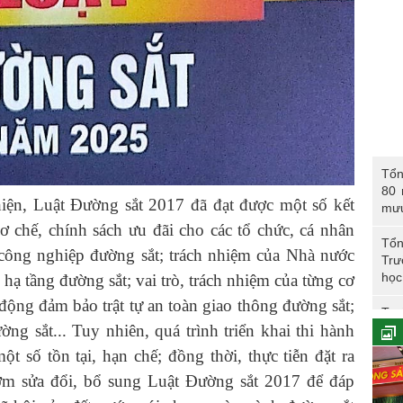
Tổng 
Tổn
năm 
80 
CAN
hiện, Luật Đường sắt 2017 đã đạt được một số kết
mư
ơ chế, chính sách ưu đãi cho các tổ chức, cá nhân
Tổn
 công nghiệp đường sắt; trách nhiệm của Nhà nước
Trư
học
u hạ tầng đường sắt; vai trò, trách nhiệm của từng cơ
 động đảm bảo trật tự an toàn giao thông đường sắt;
Trư
ờng sắt... Tuy nhiên, quá trình triển khai thi hành
Phó
 số tồn tại, hạn chế; đồng thời, thực tiễn đặt ra
ớm sửa đổi, bổ sung Luật Đường sắt 2017 để đáp
Tổn