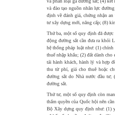
và phân loại ga đường sắt; (4) kết
và đào tạo nguồn nhân lực đường s
định về đánh giá, chứng nhận an 
tư xây dựng mới, nâng cấp; (8) ki
Thứ ba, một số quy định đã được đ
động đường sắt cần đưa ra khỏi 
hệ thống pháp luật như: (1) chính
thuế nhập khẩu; (2) đất dành cho 
tải hành khách, hành lý và hợp đ
thu từ phí, giá cho thuê hoặc c
đường sắt do Nhà nước đầu tư; (
đường sắt.
Thứ tư, một số quy định còn mang
thẩm quyền của Quốc hội nên cần
Bộ Xây dựng quy định như: (1) yê