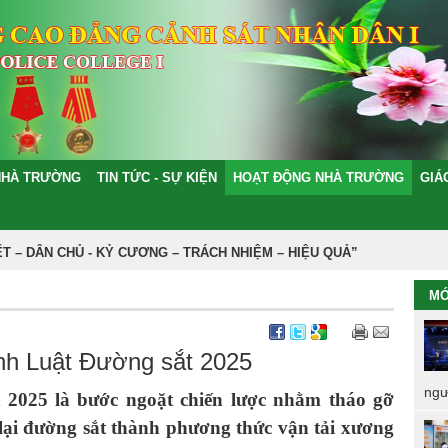
NHÀ TRƯỜNG
TIN TỨC - SỰ KIỆN
HOẠT ĐỘNG NHÀ TRƯỜNG
GIÁ
N CHỦ - KỶ CƯƠNG – TRÁCH NHIỆM – HIỆU QUẢ”
MỚ
ành Luật Đường sắt 2025
ngư
 2025 là bước ngoặt chiến lược nhằm tháo gỡ
 lại đường sắt thành phương thức vận tải xương