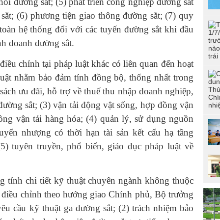
 nối đường sắt; (5) phát triển công nghiệp đường sắt
ắt; (6) phương tiện giao thông đường sắt; (7) quy
toàn hệ thống đối với các tuyến đường sắt khi đầu
nh doanh đường sắt.
iều chỉnh tại pháp luật khác có liên quan đến hoạt
Luật nhằm bảo đảm tính đồng bộ, thống nhất trong
 sách ưu đãi, hỗ trợ về thuế thu nhập doanh nghiệp,
đường sắt; (3) vận tải động vật sống, hợp đồng vận
ồng vận tải hàng hóa; (4) quản lý, sử dụng nguồn
huyển nhượng có thời hạn tài sản kết cấu hạ tầng
5) tuyên truyền, phổ biến, giáo dục pháp luật về
 tính chi tiết kỹ thuật chuyên ngành không thuộc
 điều chỉnh theo hướng giao Chính phủ, Bộ trưởng
u cầu kỹ thuật ga đường sắt; (2) trách nhiệm bảo