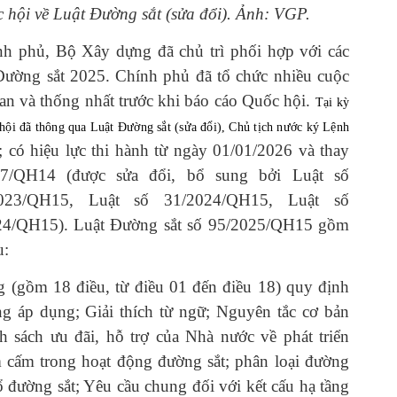
 hội về Luật Đường sắt (sửa đổi). Ảnh: VGP.
h phủ, Bộ Xây dựng đã chủ trì phối hợp với các
ường sắt 2025. Chính phủ đã tổ chức nhiều cuộc
uan và thống nhất trước khi báo cáo Quốc hội.
Tại kỳ
hội đã thông qua Luật Đường sắt (sửa đổi), Chủ tịch nước ký Lệnh
; có hiệu lực thi hành từ ngày 01/01/2026 và thay
17/QH14 (được sửa đổi, bổ sung bởi Luật số
023/QH15, Luật số 31/2024/QH15, Luật số
24/QH15). Luật Đường sắt số 95/2025/QH15 gồm
u:
(gồm 18 điều, từ điều 01 đến điều 18) quy định
ng áp dụng; Giải thích từ ngữ; Nguyên tắc cơ bản
h sách ưu đãi, hỗ trợ của Nhà nước về phát triển
m cấm trong hoạt động đường sắt; phân loại đường
ổ đường sắt; Yêu cầu chung đối với kết cấu hạ tầng