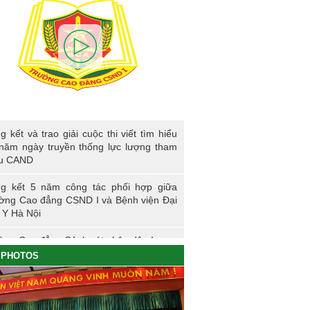
kết và trao giải cuộc thi viết tìm hiểu 80
g kết và trao giải cuộc thi viết tìm hiểu
ngày truyền thống lực lượng tham mưu
năm ngày truyền thống lực lượng tham
D
u CAND
g kết 5 năm công tác phối hợp giữa
ờng Cao đẳng CSND I và Bệnh viện Đại
 Y Hà Nội
ờng Cao đẳng Cảnh sát nhân dân I
PHOTOS
ng sự nhập học khoá K61S
g kết hoạt động thực tế đợt I - K60S