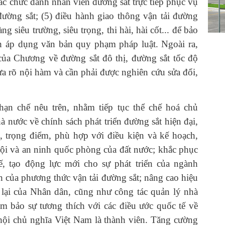
các chức danh nhân viên đường sắt trực tiếp phục vụ
đường sắt; (5) điều hành giao thông vận tải đường
àng siêu trường, siêu trọng, thi hài, hài cốt... để bảo
nh áp dụng văn bản quy phạm pháp luật. Ngoài ra,
của Chương về đường sắt đô thị, đường sắt tốc độ
ưa rõ nội hàm và cần phải được nghiên cứu sửa đổi,
ạn chế nêu trên, nhằm tiếp tục thể chế hoá chủ
 nước về chính sách phát triển đường sắt hiện đại,
, trọng điểm, phù hợp với điều kiện và kế hoạch,
ã hội và an ninh quốc phòng của đất nước; khắc phục
hế, tạo động lực mới cho sự phát triển của ngành
nh của phương thức vận tải đường sắt; nâng cao hiệu
 lại của Nhân dân, cũng như công tác quản lý nhà
m bảo sự tương thích với các điều ước quốc tế về
ội chủ nghĩa Việt Nam là thành viên. Tăng cường