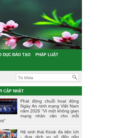
O DỤC ĐÀO TẠO
PHÁP LUẬT
I CẬP NHẬT
Phát động chuỗi hoạt động
Ngày An ninh mạng Việt Nam
năm 2026 “Vì một không gian
mạng nhân văn cho mỗi
ời”
Hệ sinh thái Kiosk đa tiện ích
- đưa dịch vụ số đến gần