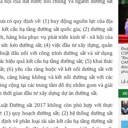
 xã hội của đất nước nói chung và ngành đường sắt
Các
trư
ưa có quy định về: (1) huy động nguồn lực của địa
TÔ
kết cấu hạ tầng đường sắt quốc gia; (2) đường sắt
Hoạ
h, hàng hóa phục vụ phát triển kinh tế - xã hội của
viê
 sức kéo đường sắt; (4) việc đầu tư xây dựng, quản
Đoà
Hội
 thuật đấu nối với công trình đường sắt và sử dụng
CSN
tác
“Đo
Cao
c hiệu quả kết cấu hạ tầng đường sắt; (5) khai thác
CAN
đức
t; (6) yêu cầu ràng buộc về kết nối đường sắt với
Tuổ
phí
tri
iển, cảng hàng không và kết nối đường sắt với các
Lễ 
ng cộng tại các trung tâm đô thị nhằm gom và giải
n thời gian đầu tư xây dựng dự án đường sắt.
XE
Luật Đường sắt 2017 không còn phù hợp với thực
ư: (1) quy hoạch đường sắt; (2) hệ thống đường sắt
 định về phân loại tài sản kết cấu hạ tầng đường sắt