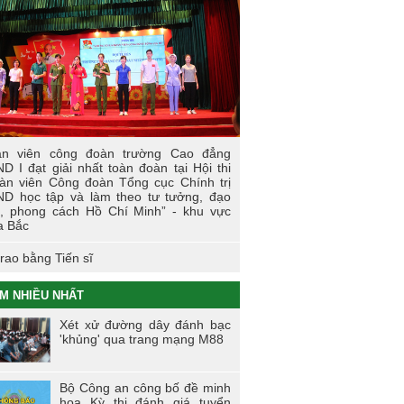
 sự kiện tiêu biểu của Tuổi trẻ Nhà
ờng năm học 2023-2024
I LÀM CÔNG AN XÃ
t động thực tế chính trị của cán bộ, học
n tại Hoà Bình
n viên công đoàn trường Cao đẳng
 thi tìm hiểu, sáng kiến về phòng, chống
D I đạt giải nhất toàn đoàn tại Hội thi
 hại của thuốc lá trong tuổi trẻ Trường
àn viên Công đoàn Tổng cục Chính trị
 đẳng Cảnh sát nhân dân I
D học tập và làm theo tư tưởng, đạo
, phong cách Hồ Chí Minh” - khu vực
i trẻ Trường Cao đẳng CSND I tích cực
a Bắc
ển khai đề án 06 của Chính phủ
trao bằng Tiến sĩ
M NHIỀU NHẤT
Xét xử đường dây đánh bạc
'khủng' qua trang mạng M88
Bộ Công an công bố đề minh
họa Kỳ thi đánh giá tuyển