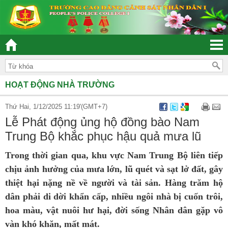
“ĐOÀN KẾT – DÂN CHỦ - KỶ CƯƠNG – TRÁCH NHIỆM –
HOẠT ĐỘNG NHÀ TRƯỜNG
Thứ Hai, 1/12/2025 11:19'(GMT+7)
Lễ Phát động ủng hộ đồng bào Nam
Trung Bộ khắc phục hậu quả mưa lũ
Trong thời gian qua, khu vực Nam Trung Bộ liên tiếp
chịu ảnh hưởng của mưa lớn, lũ quét và sạt lở đất, gây
thiệt hại nặng nề về người và tài sản. Hàng trăm hộ
dân phải di dời khẩn cấp, nhiều ngôi nhà bị cuốn trôi,
hoa màu, vật nuôi hư hại, đời sống Nhân dân gặp vô
vàn khó khăn, mất mát.