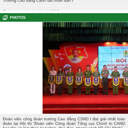
Trường Cao đẳng Cảnh sát nhân dân I
Phóng sự nhập học khoá K61S
PHOTOS
Tổng kết hoạt động thực tế đợt I - K60S
Các sự kiện tiêu biểu của Tuổi trẻ Nhà trường năm học 2023-2024
TÔI LÀM CÔNG AN XÃ
Hoạt động thực tế chính trị của cán bộ, học viên tại Hoà Bình
Hội thi tìm hiểu, sáng kiến về phòng, chống tác hại của thuốc lá
trong tuổi trẻ Trường Cao đẳng Cảnh sát nhân dân I
Tuổi trẻ Trường Cao đẳng CSND I tích cực triển khai đề án 06 của
Chính phủ
Đoàn viên công đoàn trường Cao đẳng CSND I đạt giải nhất toàn
đoàn tại Hội thi “Đoàn viên Công đoàn Tổng cục Chính trị CAND