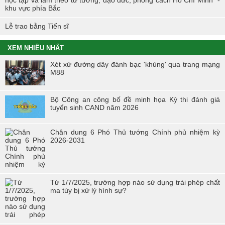
học tập và làm theo tư tưởng, đạo đức, phong cách Hồ Chí Minh” -
khu vực phía Bắc
Lễ trao bằng Tiến sĩ
XEM NHIỀU NHẤT
Xét xử đường dây đánh bạc 'khủng' qua trang mạng
M88
Bộ Công an công bố đề minh họa Kỳ thi đánh giá
tuyển sinh CAND năm 2026
Chân dung 6 Phó Thủ tướng Chính phủ nhiệm kỳ
2026-2031
Từ 1/7/2025, trường hợp nào sử dụng trái phép chất
ma túy bị xử lý hình sự?