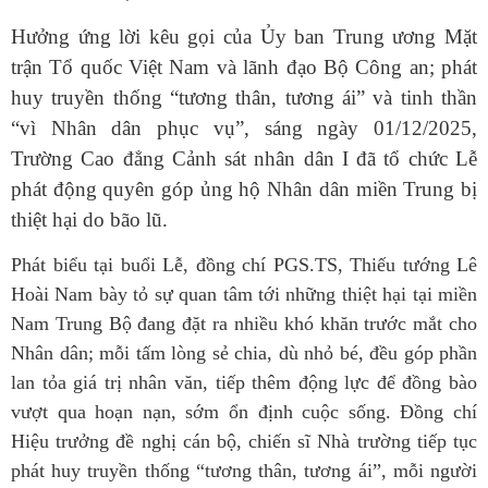
Hưởng ứng lời kêu gọi của Ủy ban Trung ương Mặt
trận Tổ quốc Việt Nam và lãnh đạo Bộ Công an; phát
huy truyền thống “tương thân, tương ái” và tinh thần
“vì Nhân dân phục vụ”, sáng ngày 01/12/2025,
Trường Cao đẳng Cảnh sát nhân dân I đã tổ chức Lễ
phát động quyên góp ủng hộ Nhân dân miền Trung bị
thiệt hại do bão lũ.
Phát biểu tại buổi Lễ, đồng chí PGS.TS, Thiếu tướng Lê
Hoài Nam bày tỏ sự quan tâm tới những thiệt hại tại miền
Nam Trung Bộ đang đặt ra nhiều khó khăn trước mắt cho
Nhân dân; mỗi tấm lòng sẻ chia, dù nhỏ bé, đều góp phần
lan tỏa giá trị nhân văn, tiếp thêm động lực để đồng bào
vượt qua hoạn nạn, sớm ổn định cuộc sống. Đồng chí
Hiệu trưởng đề nghị cán bộ, chiến sĩ Nhà trường tiếp tục
phát huy truyền thống “tương thân, tương ái”, mỗi người