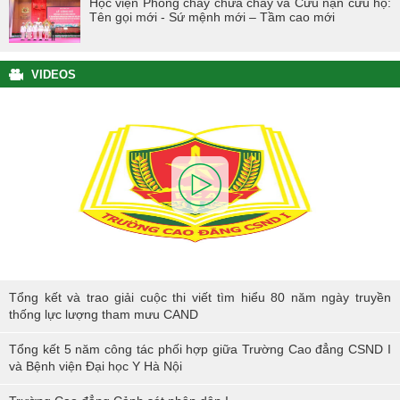
Học viện Phòng cháy chữa cháy và Cứu nạn cứu hộ:
Tên gọi mới - Sứ mệnh mới – Tầm cao mới
VIDEOS
Tổng kết và trao giải cuộc thi viết tìm hiểu 80 năm ngày truyền thống
Tổng kết và trao giải cuộc thi viết tìm hiểu 80 năm ngày truyền
lực lượng tham mưu CAND
thống lực lượng tham mưu CAND
Tổng kết 5 năm công tác phối hợp giữa Trường Cao đẳng CSND I
và Bệnh viện Đại học Y Hà Nội