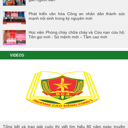
Phát triển văn hóa Công an nhân dân thành sức
mạnh nội sinh trong kỷ nguyên mới
Học viện Phòng cháy chữa cháy và Cứu nạn cứu hộ:
Tên gọi mới - Sứ mệnh mới – Tầm cao mới
VIDEOS
Tổng kết và trao giải cuộc thi viết tìm hiểu 80 năm ngày truyền thống
Tổng kết và trao giải cuộc thi viết tìm hiểu 80 năm ngày truyền
lực lượng tham mưu CAND