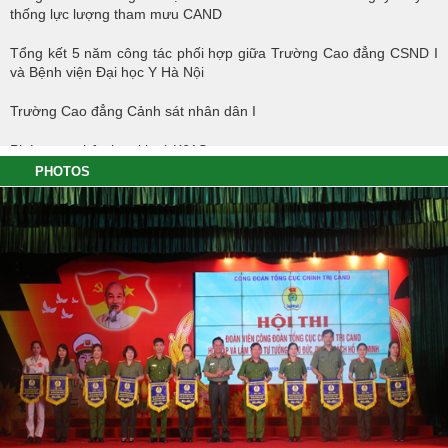
thống lực lượng tham mưu CAND
Tổng kết 5 năm công tác phối hợp giữa Trường Cao đẳng CSND I
và Bệnh viện Đại học Y Hà Nội
Trường Cao đẳng Cảnh sát nhân dân I
Phóng sự nhập học khoá K61S
PHOTOS
Tổng kết hoạt động thực tế đợt I - K60S
Các sự kiện tiêu biểu của Tuổi trẻ Nhà trường năm học 2023-2024
TÔI LÀM CÔNG AN XÃ
Hoạt động thực tế chính trị của cán bộ, học viên tại Hoà Bình
Hội thi tìm hiểu, sáng kiến về phòng, chống tác hại của thuốc lá
trong tuổi trẻ Trường Cao đẳng Cảnh sát nhân dân I
Tuổi trẻ Trường Cao đẳng CSND I tích cực triển khai đề án 06 của
Chính phủ