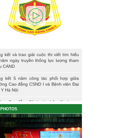
kết và trao giải cuộc thi viết tìm hiểu 80
g kết và trao giải cuộc thi viết tìm hiểu
ngày truyền thống lực lượng tham mưu
năm ngày truyền thống lực lượng tham
D
u CAND
g kết 5 năm công tác phối hợp giữa
ờng Cao đẳng CSND I và Bệnh viện Đại
 Y Hà Nội
ờng Cao đẳng Cảnh sát nhân dân I
PHOTOS
ng sự nhập học khoá K61S
g kết hoạt động thực tế đợt I - K60S