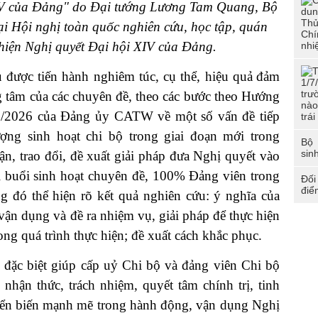
XIV của Đảng" do Đại tướng Lương Tam Quang, Bộ
ại Hội nghị toàn quốc nghiên cứu, học tập, quán
ực hiện Nghị quyết Đại hội XIV của Đảng.
 được tiến hành nghiêm túc, cụ thể, hiệu quả
đảm
g tâm của các chuyên đề, theo các bước theo Hướng
2026 của Đảng ủy CATW về một số vấn đề tiếp
ợng sinh hoạt chi bộ trong giai đoạn mới trong
Bộ 
sin
n, trao đổi, đề xuất giải pháp đưa Nghị quyết vào
i buổi sinh hoạt chuyên đề, 100% Đảng viên trong
Đối
điể
ng đó thể hiện rõ kết quả nghiên cứu: ý nghĩa của
 vận dụng và đề ra nhiệm vụ, giải pháp để thực hiện
ng quá trình thực hiện; đề xuất cách khắc phục.
ị đặc biệt giúp cấp uỷ Chi bộ và đảng viên Chi bộ
nhận thức, trách nhiệm, quyết tâm chính trị, tinh
uyển biến mạnh mẽ trong hành động, vận dụng Nghị