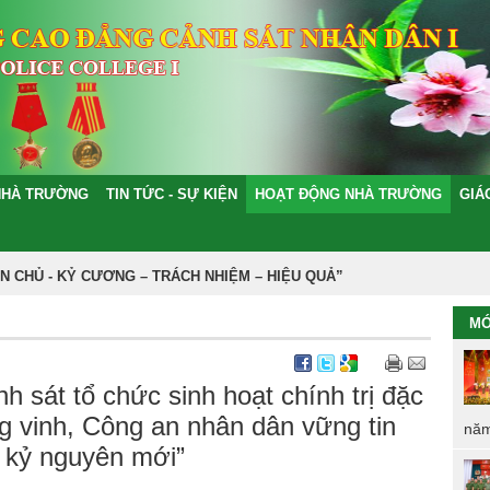
NHÀ TRƯỜNG
TIN TỨC - SỰ KIỆN
HOẠT ĐỘNG NHÀ TRƯỜNG
GIÁ
Ủ - KỶ CƯƠNG – TRÁCH NHIỆM – HIỆU QUẢ”
MỚ
h sát tổ chức sinh hoạt chính trị đặc
g vinh, Công an nhân dân vững tin
năm
 kỷ nguyên mới”