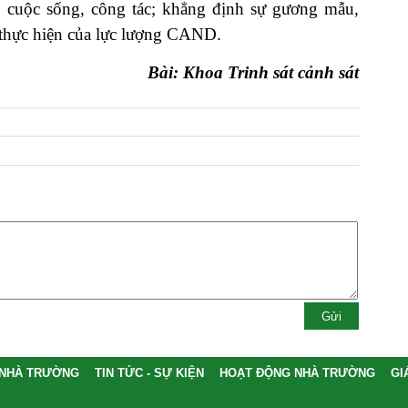
 cuộc sống, công tác; khẳng định sự gương mẫu,
i thực hiện của lực lượng CAND.
Bài:
Khoa Trinh sát cảnh sát
 NHÀ TRƯỜNG
TIN TỨC - SỰ KIỆN
HOẠT ĐỘNG NHÀ TRƯỜNG
GI