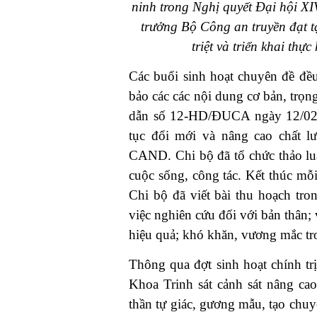
ninh trong Nghị quyết Đại hội 
trưởng Bộ Công an truyền đạt t
triệt và triển khai th
Các buổi sinh hoạt chuyên đề đều
bảo các các nội dung cơ bản, trọn
dẫn số 12-HD/ĐUCA ngày 12/02/
tục đổi mới và nâng cao chất lư
CAND. Chi bộ đã tổ chức thảo luậ
cuộc sống, công tác. Kết thúc mỗ
Chi bộ đã viết bài thu hoạch tro
việc nghiên cứu đối với bản thân;
hiệu quả; khó khăn, vương mắc tro
Thông qua đợt sinh hoạt chính tr
Khoa Trinh sát cảnh sát nâng cao 
thần tự giác, gương mẫu, tạo ch