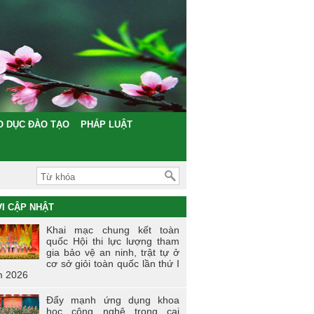
O DỤC ĐÀO TẠO
PHÁP LUẬT
I CẬP NHẬT
Khai mạc chung kết toàn
quốc Hội thi lực lượng tham
gia bảo vệ an ninh, trật tự ở
cơ sở giỏi toàn quốc lần thứ I
 2026
Đẩy mạnh ứng dụng khoa
học công nghệ trong cai