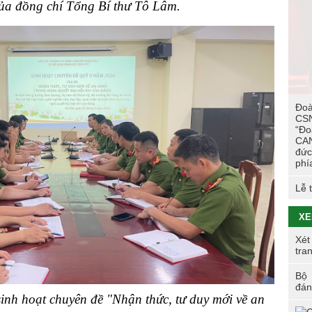
Các
của đồng chí Tổng Bí thư Tô Lâm.
trư
TÔ
Hoạ
viê
Đoà
Hội
CSN
tác
“Đo
Cao
CAN
đức
Tuổ
phí
tri
Lễ 
XE
Xét
tra
Bộ 
đán
sinh hoạt chuyên đề "Nhận thức, tư duy mới về an