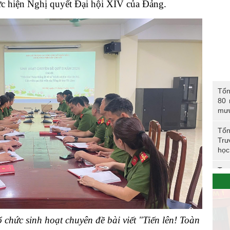
thực hiện Nghị quyết Đại hội XIV của Đảng.
Tổng 
Tổn
năm 
80 
CAN
mư
Tổn
Trư
học
Trư
Phó
Tổn
 chức sinh hoạt chuyên đề bài viết "Tiến lên! Toàn