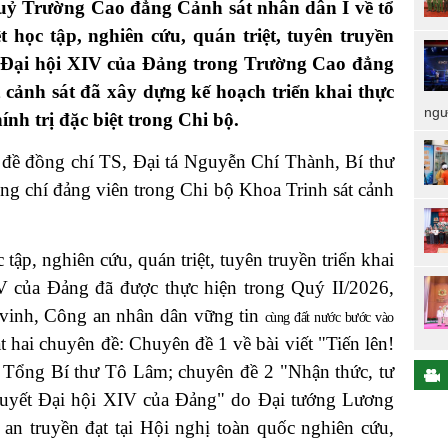
ỷ Trường Cao đẳng Cảnh sát nhân dân I về tổ
ệt học tập, nghiên cứu, quán triệt, tuyên truyền
ết Đại hội XIV của Đảng trong Trường Cao đẳng
cảnh sát đã xây dựng kế hoạch triển khai thực
ngư
ính trị đặc biệt trong Chi bộ.
n đề đồng chí TS, Đại tá Nguyễn Chí Thành, Bí thư
ng chí đảng viên trong Chi bộ Khoa Trinh sát cảnh
c tập, nghiên cứu, quán triệt, tuyên truyền triển khai
V của Đảng đã được thực hiện trong Quý II/2026,
vinh, Công an nhân dân vững tin
cùng đất nước bước vào
t hai chuyên đề: Chuyên đề 1 về bài viết "Tiến lên!
í Tổng Bí thư Tô Lâm; chuyên đề 2 "Nhận thức, tư
quyết Đại hội XIV của Đảng" do Đại tướng Lương
 truyền đạt tại Hội nghị toàn quốc nghiên cứu,