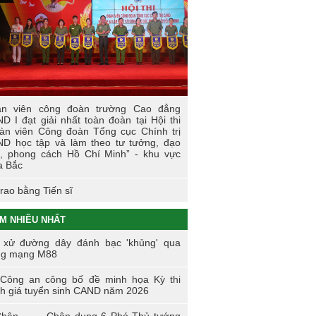
 sự kiện tiêu biểu của Tuổi trẻ Nhà
ờng năm học 2023-2024
I LÀM CÔNG AN XÃ
t động thực tế chính trị của cán bộ, học
n tại Hoà Bình
n viên công đoàn trường Cao đẳng
 thi tìm hiểu, sáng kiến về phòng, chống
D I đạt giải nhất toàn đoàn tại Hội thi
 hại của thuốc lá trong tuổi trẻ Trường
àn viên Công đoàn Tổng cục Chính trị
 đẳng Cảnh sát nhân dân I
D học tập và làm theo tư tưởng, đạo
, phong cách Hồ Chí Minh” - khu vực
i trẻ Trường Cao đẳng CSND I tích cực
a Bắc
ển khai đề án 06 của Chính phủ
trao bằng Tiến sĩ
M NHIỀU NHẤT
 xử đường dây đánh bạc 'khủng' qua
ng mạng M88
Công an công bố đề minh họa Kỳ thi
h giá tuyển sinh CAND năm 2026
Chân dung 6 Phó Thủ tướng