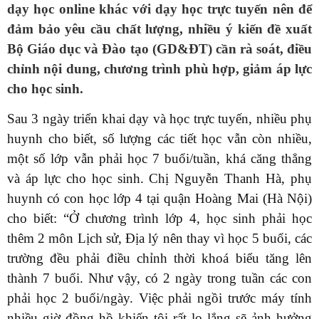
dạy học online khác với dạy học trực tuyến nên để
đảm bảo yêu cầu chất lượng, nhiều ý kiến đề xuất
Bộ Giáo dục và Đào tạo (GD&ĐT) cần rà soát, điều
chỉnh nội dung, chương trình phù hợp, giảm áp lực
cho học sinh.
Sau 3 ngày triển khai dạy và học trực tuyến, nhiều phụ
huynh cho biết, số lượng các tiết học vẫn còn nhiều,
một số lớp vẫn phải học 7 buổi/tuần, khá căng thẳng
và áp lực cho học sinh. Chị Nguyễn Thanh Hà, phụ
huynh có con học lớp 4 tại quận Hoàng Mai (Hà Nội)
cho biết: “Ở chương trình lớp 4, học sinh phải học
thêm 2 môn Lịch sử, Địa lý nên thay vì học 5 buổi, các
trường đều phải điều chỉnh thời khoá biểu tăng lên
thành 7 buổi. Như vậy, có 2 ngày trong tuần các con
phải học 2 buổi/ngày. Việc phải ngồi trước máy tính
nhiều giờ đồng hồ khiến tôi rất lo lắng sẽ ảnh hưởng