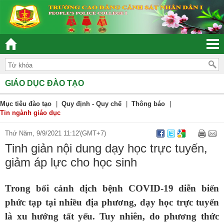
“ĐOÀN KẾT – DÂN CHỦ - KỶ CƯƠNG – TRÁCH NHIỆM – HIỆU
GIÁO DỤC ĐÀO TẠO
Mục tiêu đào tạo
|
Quy định - Quy chế
|
Thông báo
|
Tin ngành giáo dục
Thứ Năm, 9/9/2021 11:12'(GMT+7)
Tinh giản nội dung dạy học trực tuyến,
giảm áp lực cho học sinh
Trong bối cảnh dịch bệnh COVID-19 diễn biến
phức tạp tại nhiều địa phương, dạy học trực tuyến
là xu hướng tất yếu. Tuy nhiên, do phương thức