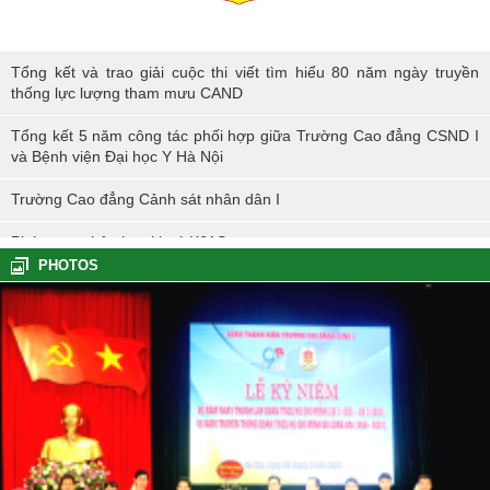
Tổng kết và trao giải cuộc thi viết tìm hiểu 80 năm ngày truyền thống
Tổng kết và trao giải cuộc thi viết tìm hiểu 80 năm ngày truyền
lực lượng tham mưu CAND
thống lực lượng tham mưu CAND
Tổng kết 5 năm công tác phối hợp giữa Trường Cao đẳng CSND I
và Bệnh viện Đại học Y Hà Nội
Trường Cao đẳng Cảnh sát nhân dân I
Phóng sự nhập học khoá K61S
PHOTOS
Tổng kết hoạt động thực tế đợt I - K60S
Các sự kiện tiêu biểu của Tuổi trẻ Nhà trường năm học 2023-2024
TÔI LÀM CÔNG AN XÃ
Hoạt động thực tế chính trị của cán bộ, học viên tại Hoà Bình
Hội thi tìm hiểu, sáng kiến về phòng, chống tác hại của thuốc lá
trong tuổi trẻ Trường Cao đẳng Cảnh sát nhân dân I