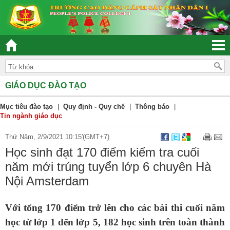
“ĐOÀN KẾT – DÂN CHỦ - KỶ CƯƠNG – TRÁCH NHI
GIÁO DỤC ĐÀO TẠO
Mục tiêu đào tạo
|
Quy định - Quy chế
|
Thông báo
|
Tin ngành giáo dục
Thứ Năm, 2/9/2021 10:15'(GMT+7)
Học sinh đạt 170 điểm kiểm tra cuối
năm mới trúng tuyển lớp 6 chuyên Hà
Nội Amsterdam
Với tổng 170 điểm trở lên cho các bài thi cuối năm
học từ lớp 1 đến lớp 5, 182 học sinh trên toàn thành