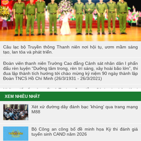
Tuổi trẻ Trường Cao đẳng CSND I tích cực triển khai đề án 06 của
Chính phủ
Câu lạc bộ Truyền thông Thanh niên nơi hội tụ, ươm mầm sáng
tạo, lan tỏa và phát triển.
Đoàn viên thanh niên Trường Cao đẳng Cảnh sát nhân dân I phấn
đấu rèn luyện “Dưỡng tâm trong, rèn trí sáng, xây hoài bão lớn”, thi
đua lập thành tích hướng tới chào mừng kỷ niệm 90 ngày thành lập
Đoàn TNCS Hồ Chí Minh (26/3/1931 - 26/3/2021)
Những dấu ấn của tuổi trẻ Trường Cao đẳng Cảnh sát nhân dân I
trong Tháng Thanh niên 2021
XEM NHIỀU NHẤT
Chiến dịch tình nguyện mùa đông năm 2020 và Xuân biên cương
Xét xử đường dây đánh bạc 'khủng' qua trang mạng
năm 2021 trong tuổi trẻ Trường Cao đẳng Cảnh sát nhân dân I
M88
Đoàn viên công đoàn trường Cao đẳng CSND I đạt giải nhất toàn
đoàn tại Hội thi “Đoàn viên Công đoàn Tổng cục Chính trị CAND
Bộ Công an công bố đề minh họa Kỳ thi đánh giá
học tập và làm theo tư tưởng, đạo đức, phong cách Hồ Chí Minh” -
tuyển sinh CAND năm 2026
khu vực phía Bắc