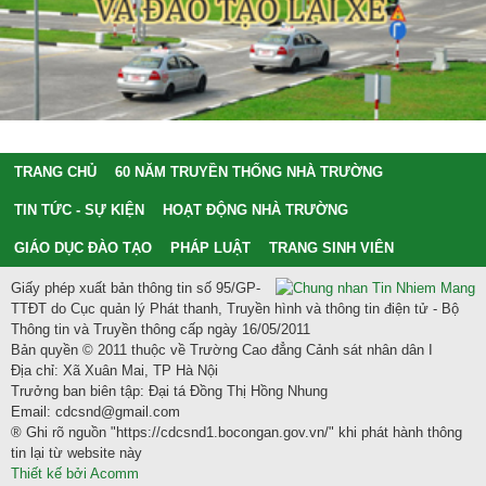
TRANG CHỦ
60 NĂM TRUYỀN THỐNG NHÀ TRƯỜNG
TIN TỨC - SỰ KIỆN
HOẠT ĐỘNG NHÀ TRƯỜNG
GIÁO DỤC ĐÀO TẠO
PHÁP LUẬT
TRANG SINH VIÊN
Giấy phép xuất bản thông tin số 95/GP-
TTĐT do Cục quản lý Phát thanh, Truyền hình và thông tin điện tử - Bộ
Thông tin và Truyền thông cấp ngày 16/05/2011
Bản quyền © 2011 thuộc về Trường Cao đẳng Cảnh sát nhân dân I
Địa chỉ: Xã Xuân Mai, TP Hà Nội
Trưởng ban biên tập: Đại tá Đồng Thị Hồng Nhung
Email: cdcsnd@gmail.com
® Ghi rõ nguồn "https://cdcsnd1.bocongan.gov.vn/" khi phát hành thông
tin lại từ website này
Thiết kế bởi Acomm