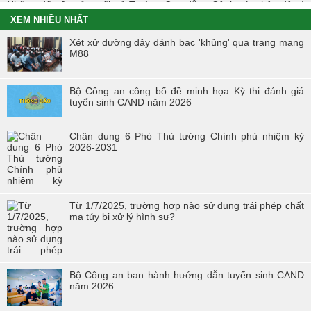
Những dấu ấn của tuổi trẻ Trường Cao đẳng Cảnh sát nhân dân I
trong Tháng Thanh niên 2021
XEM NHIỀU NHẤT
Chiến dịch tình nguyện mùa đông năm 2020 và Xuân biên cương
Xét xử đường dây đánh bạc 'khủng' qua trang mạng
năm 2021 trong tuổi trẻ Trường Cao đẳng Cảnh sát nhân dân I
M88
Đoàn viên công đoàn trường Cao đẳng CSND I đạt giải nhất toàn
đoàn tại Hội thi “Đoàn viên Công đoàn Tổng cục Chính trị CAND
Bộ Công an công bố đề minh họa Kỳ thi đánh giá
học tập và làm theo tư tưởng, đạo đức, phong cách Hồ Chí Minh” -
tuyển sinh CAND năm 2026
khu vực phía Bắc
Hội thi “Người chiến sĩ Cảnh sát thanh lịch, tài năng” lần thứ 2 năm
Chân dung 6 Phó Thủ tướng Chính phủ nhiệm kỳ
2017.
2026-2031
Từ 1/7/2025, trường hợp nào sử dụng trái phép chất
ma túy bị xử lý hình sự?
Bộ Công an ban hành hướng dẫn tuyển sinh CAND
năm 2026