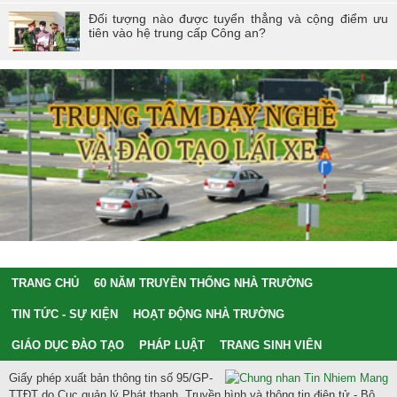
Đối tượng nào được tuyển thẳng và cộng điểm ưu
tiên vào hệ trung cấp Công an?
TRANG CHỦ
60 NĂM TRUYỀN THỐNG NHÀ TRƯỜNG
TIN TỨC - SỰ KIỆN
HOẠT ĐỘNG NHÀ TRƯỜNG
GIÁO DỤC ĐÀO TẠO
PHÁP LUẬT
TRANG SINH VIÊN
Giấy phép xuất bản thông tin số 95/GP-
TTĐT do Cục quản lý Phát thanh, Truyền hình và thông tin điện tử - Bộ