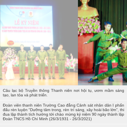
Các sự kiện tiêu biểu của Tuổi trẻ Nhà trường năm học 2023-2024
TÔI LÀM CÔNG AN XÃ
Hoạt động thực tế chính trị của cán bộ, học viên tại Hoà Bình
Hội thi tìm hiểu, sáng kiến về phòng, chống tác hại của thuốc lá
trong tuổi trẻ Trường Cao đẳng Cảnh sát nhân dân I
Tuổi trẻ Trường Cao đẳng CSND I tích cực triển khai đề án 06 của
Chính phủ
Câu lạc bộ Truyền thông Thanh niên nơi hội tụ, ươm mầm sáng
tạo, lan tỏa và phát triển.
Đoàn viên thanh niên Trường Cao đẳng Cảnh sát nhân dân I phấn
đấu rèn luyện “Dưỡng tâm trong, rèn trí sáng, xây hoài bão lớn”, thi
đua lập thành tích hướng tới chào mừng kỷ niệm 90 ngày thành lập
Đoàn TNCS Hồ Chí Minh (26/3/1931 - 26/3/2021)