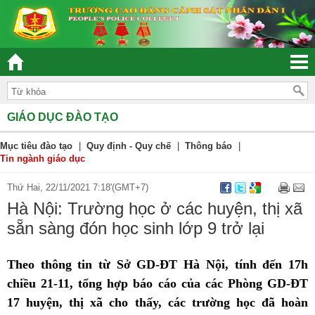
“ĐOÀN KẾT – DÂN CHỦ - KỶ CƯƠNG – TRÁCH NHIỆM –
GIÁO DỤC ĐÀO TẠO
Mục tiêu đào tạo
|
Quy định - Quy chế
|
Thông báo
|
Tin ngành giáo dục
Thứ Hai, 22/11/2021 7:18'(GMT+7)
Hà Nội: Trường học ở các huyện, thị xã
sẵn sàng đón học sinh lớp 9 trở lại
Theo thông tin từ Sở GD-ĐT Hà Nội, tính đến 17h
chiều 21-11, tổng hợp báo cáo của các Phòng GD-ĐT
17 huyện, thị xã cho thấy, các trường học đã hoàn