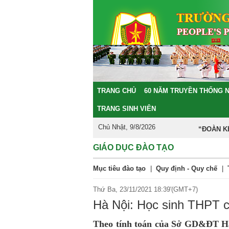
TRANG CHỦ
60 NĂM TRUYỀN THỐNG 
TRANG SINH VIÊN
Chủ Nhật, 9/8/2026
“ĐOÀN KẾT
GIÁO DỤC ĐÀO TẠO
Mục tiêu đào tạo
|
Quy định - Quy chế
|
Thứ Ba, 23/11/2021 18:39'(GMT+7)
Hà Nội: Học sinh THPT có
Theo tính toán của Sở GD&ĐT Hà 