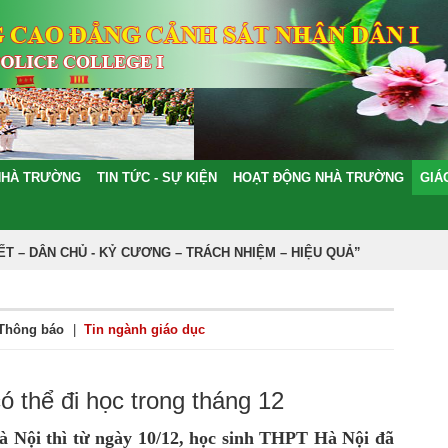
NHÀ TRƯỜNG
TIN TỨC - SỰ KIỆN
HOẠT ĐỘNG NHÀ TRƯỜNG
GIÁ
 – DÂN CHỦ - KỶ CƯƠNG – TRÁCH NHIỆM – HIỆU QUẢ”
Thông báo
|
Tin ngành giáo dục
 thể đi học trong tháng 12
Nội thì từ ngày 10/12, học sinh THPT Hà Nội đã